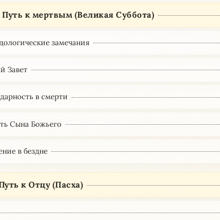
. Путь к мертвым (Великая Суббота)
одологические замечания
ый Завет
идарность в смерти
рть Сына Божьего
ение в бездне
 Путь к Отцу (Пасха)