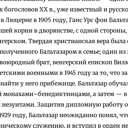
 богословов XX в., уже известный и русск
 Люцерне в 1905 году, Ганс Урс фон Баль
вшей корни в дворянстве, с одной стороны,
герском. Твердая христианская вера была
полученного Бальтазаром в семье; один из
двоюродный брат, венгерский епископ Вил
етскими военными в 1945 году за то, что
найти у него прибежище. Бальтазар обучал
 монахами–бенедиктинцами, а затем — в 
 иезуитами. Защитив дипломную работу 
1929 году, Бальтазар неожиданно понял, чт
ническому служению, и вступил в орден ие