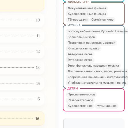
ФИЛЬМЫ И ТВ
Документальные фильмы
Художественные фильмы
ТВ-передачи
Семейное кино
10
МУЗЫКА
Богослужебное пение Русской Правосл
11
Колокольный звон
Песнопения поместных церквей
Классическая музыка
12
Авторская песня
Эстрадная песня
Этно, фольклор, народная музыка
13
Духовные канты, стихи, песни, романсы
Современная вокальная и инструментал
Учебные материалы по музыке и пению
14
ДЕТЯМ
Просветительское
15
Развлекательное
Художественное
Музыкальное
16