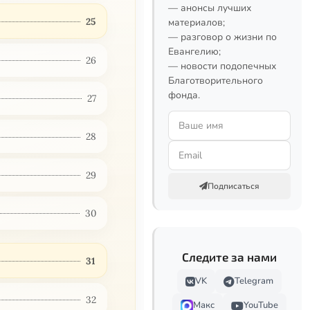
— анонсы лучших
25
материалов;
— разговор о жизни по
Евангелию;
26
— новости подопечных
Благотворительного
фонда.
27
28
29
Подписаться
30
Следите за нами
31
VK
Telegram
32
Макс
YouTube