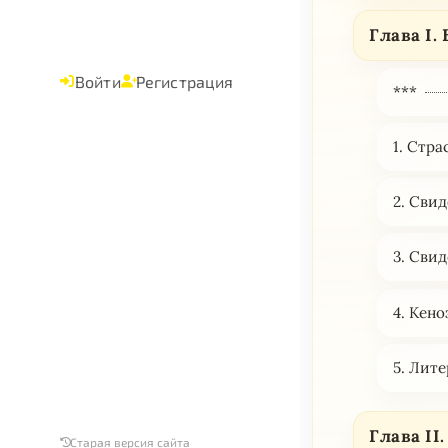
Глава I.
Войти
Регистрация
***
1. Стр
2. Сви
3. Сви
4. Кено
5. Лит
Глава II
Старая версия сайта