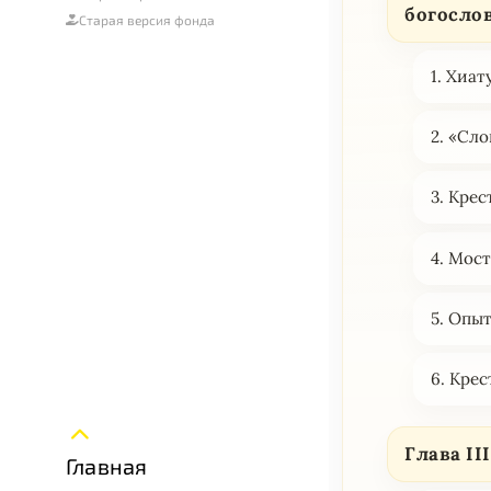
богосло
Старая версия фонда
1. Хиат
2. «Сло
3. Кре
4. Мост
5. Опы
6. Крес
Глава II
Главная