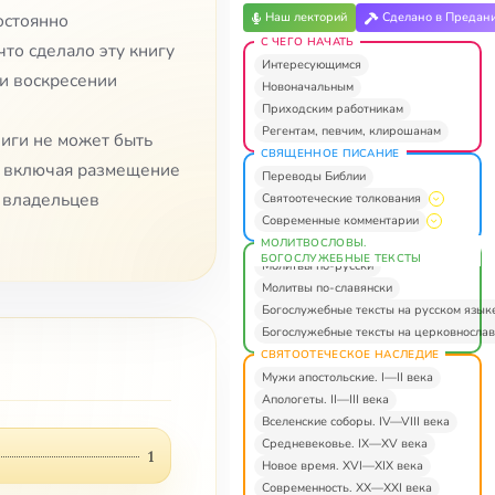
Наш лекторий
Сделано в Предан
остоянно
С ЧЕГО НАЧАТЬ
что сделало эту книгу
Интересующимся
 и воскресении
Новоначальным
Приходским работникам
Регентам, певчим, клирошанам
ниги не может быть
СВЯЩЕННОЕ ПИСАНИЕ
, включая размещение
Переводы Библии
я владельцев
Святоотеческие толкования
Современные комментарии
МОЛИТВОСЛОВЫ.
БОГОСЛУЖЕБНЫЕ ТЕКСТЫ
Молитвы по-русски
Молитвы по-славянски
Богослужебные тексты на русском язык
Богослужебные тексты на церковнослав
СВЯТООТЕЧЕСКОЕ НАСЛЕДИЕ
Мужи апостольские. I—II века
Апологеты. II—III века
Вселенские соборы. IV—VIII века
Средневековье. IX—XV века
1
Новое время. XVI—XIX века
Современность. XX—XXI века