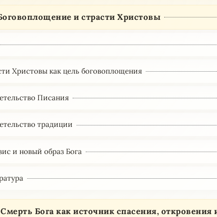
 Боговоплощение и страсти Христовы
асти Христовы как цель боговоплощения
детельство Писания
детельство традиции
зис и новый образ Бога
ература
. Смерть Бога как источник спасения, откровения 