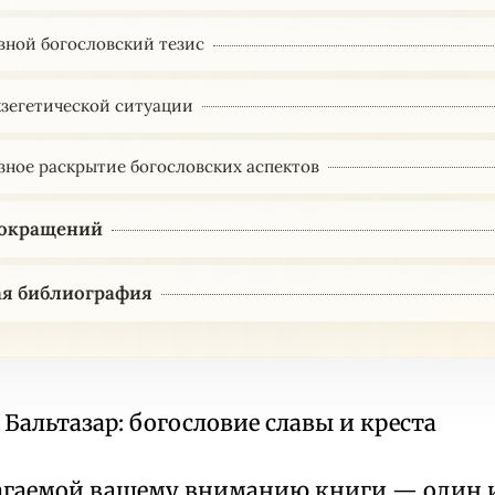
овной богословский тезис
экзегетической ситуации
азное раскрытие богословских аспектов
сокращений
ая библиография
 Бальтазар: богословие славы и креста
агаемой вашему вниманию книги — один 