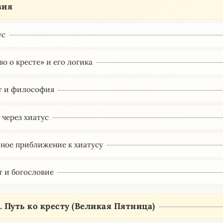
вия
ус
во о кресте» и его логика
ст и философия
 через хиатус
тное приближение к хиатусу
т и богословие
I. Путь ко кресту (Великая Пятница)