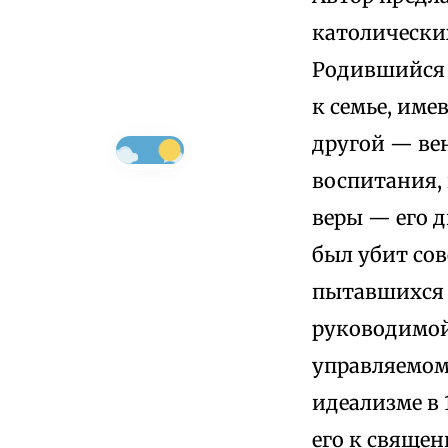
католических
Родившийся в
к семье, име
другой — вен
воспитания, 
веры — его 
был убит сов
пытавшихся 
руководимой
управляемом
идеализме в 
его к священ