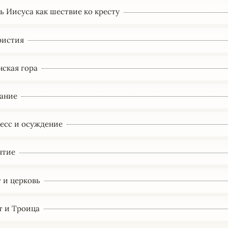
нь Иисуса как шествие ко кресту
аристия
нская гора
дание
цесс и осуждение
ятие
т и церковь
т и Троица