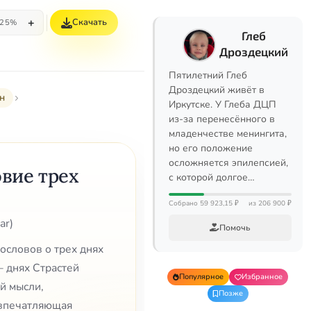
+
Скачать
25%
Глеб
Дроздецкий
Пятилетний Глеб
Дроздецкий живёт в
н
Иркутске. У Глеба ДЦП
из-за перенесённого в
младенчестве менингита,
но его положение
осложняется эпилепсией,
овие трех
с которой долгое…
Собрано 59 923,15 ₽
из 206 900 ₽
ar)
Помочь
ословов о трех днях
— днях Страстей
Популярное
Избранное
й мысли,
Позже
 впечатляющая