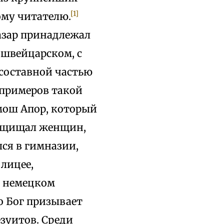
[1]
ому читателю.
тазар принадлежал
 швейцарском, с
 составной частью
 примеров такой
мош Апор, который
 защищал женщин,
ся в гимназии,
лицее,
о немецком
о Бог призывает
зуитов. Среди