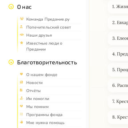
О нас
1. Жиз
Команда Предание.ру
2. Евх
Попечительский совет
Наши друзья
3. Елео
Известные люди о
Предании
4. Пре
Благотворительность
5. Про
О нашем фонде
Новости
6. Расп
Отчёты
Им помогли
7. Крес
Мы помним
Программы фонда
8. Крес
Мне нужна помощь