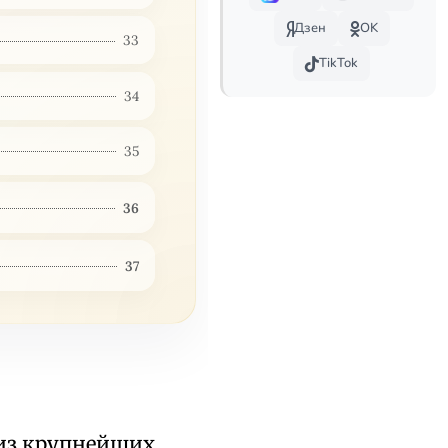
Дзен
OK
33
TikTok
34
35
36
37
из крупнейших