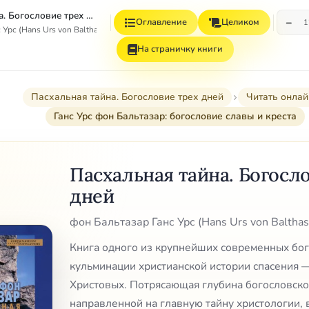
Пасхальная тайна. Богословие трех дней
−
Оглавление
Целиком
1
Урс (Hans Urs von Balthasar)
На страничку книги
Пасхальная тайна. Богословие трех дней
Читать онлай
Ганс Урс фон Бальтазар: богословие славы и креста
Пасхальная тайна. Богосл
дней
фон Бальтазар Ганс Урс (Hans Urs von Balthas
Книга одного из крупнейших современных бог
кульминации христианской истории спасения 
Христовых. Потрясающая глубина богословско
направленной на главную тайну христологии,