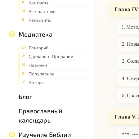
Контакты
Глава IV
Все платежи
Реквизиты
1. Мет
Медиатека
2. Нов
Лекторий
Сделано в Предании
3. Сол
Новинки
Популярное
4. Сме
Авторы
5. Спас
Блог
Православный
Глава V.
календарь
Изучение Библии
***