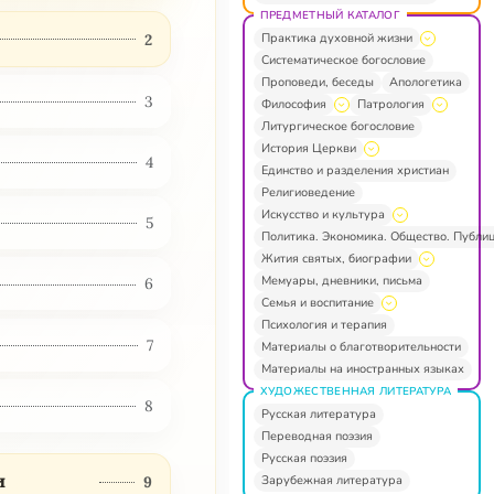
ПРЕДМЕТНЫЙ КАТАЛОГ
Практика духовной жизни
2
Систематическое богословие
Проповеди, беседы
Апологетика
3
Философия
Патрология
Литургическое богословие
История Церкви
4
Единство и разделения христиан
Религиоведение
Искусство и культура
5
Политика. Экономика. Общество. Публи
Жития святых, биографии
Мемуары, дневники, письма
6
Семья и воспитание
Психология и терапия
7
Материалы о благотворительности
Материалы на иностранных языках
ХУДОЖЕСТВЕННАЯ ЛИТЕРАТУРА
8
Русская литература
Переводная поэзия
Русская поэзия
и
Зарубежная литература
9