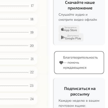
Скачайте наше
17
приложение
Слушайте аудио и
18
смотрите видео офлайн
Загрузите в
App Store
19
Доступно в
Google Play
20
Благотворительность
21
— помочь
нуждающимся
22
23
Подписаться на
рассылку
24
Каждую неделю в вашем
почтовом ящике: