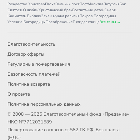
Рождество Христово
Пасха
Великий пост
Пост
Молитва
Литургия
Бог
Святость
О любви
Христианский брак
Воспитание детей
Смерть
Как читать Библию
Зачем нужна религия
Покров Богородицы
Успение Богородицы
Преображение
Пятидесятница
Все темы →
Благотворительность
Договор оферты
Регулярные пожертвования
Безопасность платежей
Политика возврата
О проекте
Политика персональных данных
© 2008 — 2026 Благотворительный фонд «Предание»
НКО №7712031589
Пожертвование согласно ст.582 ГК РФ. Без налога
(НДС)