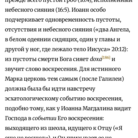
прежде всего пустой гроб (16:4), исполненный
небесного сияния (16:5). Иоанн особо
подчеркивает одновременность пустоты,
отсутствия и небесного сияния («два Ангела,
в белом одеянии сидящих, один у главы и
другой у ног, где лежало тело Иисуса» 20:12):
[186]
из пустоты смерти Бога сияет
doxa
и
звучит слово воскресения. Для истинного
Марка церковь тем самым (после Галилеи)
должна была бы идти навстречу
эсхатологическому событию воскресения,
подобно тому, как у Иоанна Магдалина видит
Господа в
событии
Его воскресения:
выходящего из шеола, идущего к Отцу («Я