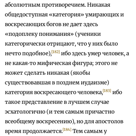
абсолютным противоречием. Никакая
общедоступная «категория» умирающих и
воскресающих богов не дает здесь
«подоплеку понимания» (ученики
категорически отрицают, что у них было
[182]
нечто подобное),
ибо здесь умер человек, а
не какая‑то мифическая фигура; этого не
может сделать никакая (якобы
существовавшая в позднем иудаизме)
[183]
категория воскресающего человека,
ибо
такое представление в лучшем случае
эсхатологично (и тем самым причастно
всеобщему воскресению), но для апостолов
[184]
время продолжается.
Тем самым у