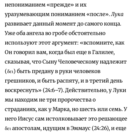
непониманием «прежде» и их
уразумевающим пониманием «после».
Лука
развивает данный момент до самого конца.
Уже оба ангела во гробе обстоятельно
используют этот аргумент: «вспомните, как
Он говорил вам, когда был еще в Галилее,
сказывая, что Сыну Человеческому надлежит
(δει) быть предану в руки человеков
грешников, и быть распяту, и в третий день
воскреснуть» (24:6–7). Действительно, у Луки
мы находим не три пророчества о
страданиях, как у Марка, но шесть или семь. У
него Иисус сам истолковывает это решающее
δει апостолам, идущим в Эммаус (24:26), и еще