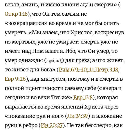
веков, аминь; и имею ключи ада и смерти» (
Откр 1:18
), что Он тем самым не
«возвращается» во время и не мог бы опять
умереть. «Мы знаем, что Христос, воскреснув
из мертвых, уже не умирает: смерть уже не
имеет над Ним власти. Ибо, что Он умер, то
умер однажды (εφάπαξ) для греха; а что живет,
то живет для Бога» (
Рим 6:9–10; 1
1 Петр 3:18
;
Евр 9:26
), над хиатусом, поэтому и в смерти в
полной идентичности самому себе («вчера и
сегодня и во веки Тот же»
Евр 13:8
), которая
выражается во время явлений Христа через
«показание рук и ног» (
Лк 24:39
) и вложение
руки в ребро (
Ин 20:27
). Не так бесследно, как