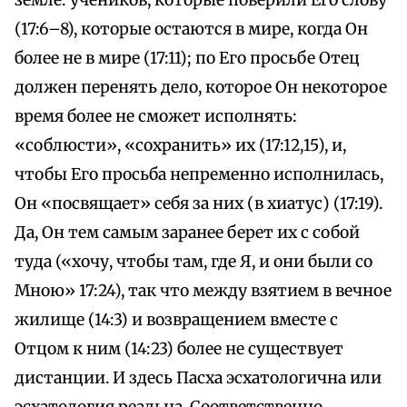
земле: учеников, которые поверили Его слову
(17:6–8), которые остаются в мире, когда Он
более не в мире (17:11); по Его просьбе Отец
должен перенять дело, которое Он некоторое
время более не сможет исполнять:
«соблюсти», «сохранить» их (17:12,15), и,
чтобы Его просьба непременно исполнилась,
Он «посвящает» себя за них (в хиатус) (17:19).
Да, Он тем самым заранее берет их с собой
туда («хочу, чтобы там, где Я, и они были со
Мною» 17:24), так что между взятием в вечное
жилище (14:3) и возвращением вместе с
Отцом к ним (14:23) более не существует
дистанции. И здесь Пасха эсхатологична или