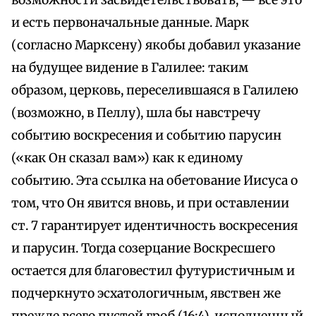
возможности засвидетельствовать, — все это
и есть первоначальные данные. Марк
(согласно Марксену) якобы добавил указание
на будущее видение в Галилее: таким
образом, церковь, переселившаяся в Галилею
(возможно, в Пеллу), шла бы навстречу
событию воскресения и событию парусин
(«как Он сказал вам») как к единому
событию. Эта ссылка на обетование Иисуса о
том, что Он явится вновь, и при оставлении
ст. 7 гарантирует идентичность воскресения
и парусин. Тогда созерцание Воскресшего
остается для благовестил футуристичным и
подчеркнуто эсхатологичным, явствен же