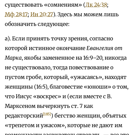
существовать «сомнениям» (
Лк 24:38
;
Мф 28:17
;
Ин 20:27
). Здесь мы можем лишь
обозначить следующее:
а). Если принять точку зрения, согласно
которой истинное окончание
Евангелия от
Марка
, якобы замененное на 16:9–20, никогда
не существовало, тогда повествование о
пустом гробе, который, «ужасаясь», находят
женщины (16:5), благовестие «юноши» о том,
что Иисус «воскрес» и (если вместе с В.
Марксеном вычеркнуть ст. 7 как
[185]
редакторский
) бегство женщин, объятых
«трепетом и ужасом», которые не дают им