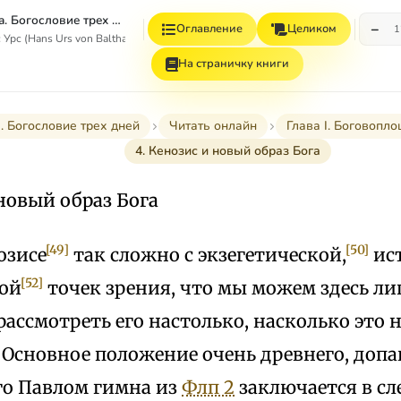
Пасхальная тайна. Богословие трех дней
−
Оглавление
Целиком
1
Урс (Hans Urs von Balthasar)
На страничку книги
. Богословие трех дней
Читать онлайн
Глава I. Боговопл
4. Кенозис и новый образ Бога
 новый образ Бога
[49]
[50]
озисе
так сложно с экзегетической,
ис
[52]
ой
точек зрения, что мы можем здесь л
рассмотреть его настолько, насколько это
 Основное положение очень древнего, допа
о Павлом гимна из
Флп 2
заключается в сл