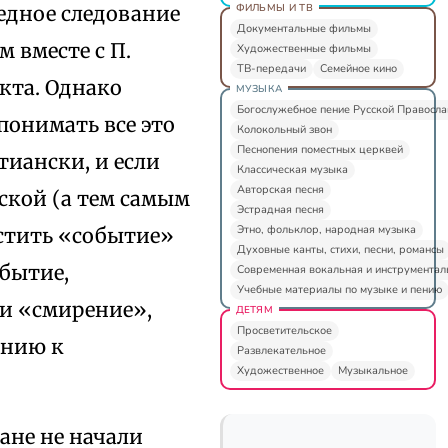
ФИЛЬМЫ И ТВ
едное следование
Документальные фильмы
 вместе с П.
Художественные фильмы
ТВ-передачи
Семейное кино
кта. Однако
МУЗЫКА
Богослужебное пение Русской Правосл
понимать все это
Колокольный звон
Песнопения поместных церквей
иански, и если
Классическая музыка
Авторская песня
ской (а тем самым
Эстрадная песня
Этно, фольклор, народная музыка
устить «событие»
Духовные канты, стихи, песни, романсы
обытие,
Современная вокальная и инструментал
Учебные материалы по музыке и пению
и «смирение»,
ДЕТЯМ
Просветительское
ению к
Развлекательное
Художественное
Музыкальное
ане не начали