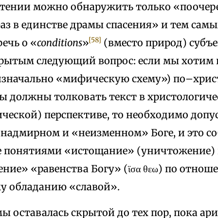
 чтении можно обнаружить только «поочер
з в единстве драмы спасения» и тем самым
[58]
речь о «
conditions
»
(вместо природ) субъе
крытым следующий вопрос: если мы хотим 
изначально «мифическую схему») по–христ
ы должны толковать текст в христологиче
ической) перспективе, то необходимо доп
 надмирном и «неизменном» Боге, и это с
 понятиями «истощание» (уничтожение) 
ение» «равенства Богу» (ϊσα θεω) по отнош
у обладанию «славой».
ы оставалась скрытой до тех пор, пока ари