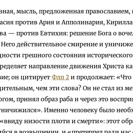
овная, мысль, предложенная православием,
асия против Ария и Апполинария, Кирилл
ва — против Евтихия: решение Бога о воч
я Него действительное смирение и уничиже
дности грешного состояния исторического 
ределяет направление движения Христа как
вие; он цитирует
Флп 2
и продолжает: «Что
ительным, чем эти слова? Он не стал из 
огом, принял образ раба и через это воспри
уничижился». Именно человеку было нео
ввиду низости плоти и смерти»: этот обр
йся в возвышении, и «претерпел ради нас 