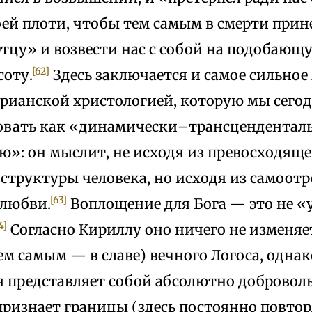
оей плоти, чтобы тем самым в смерти прине
тцу» и возвести нас с собой на подобающ
[62]
соту.
Здесь заключается и самое сильное
орианской христологией, которую мы сего
овать как «динамически–трансцендентал
»: он мыслит, не исходя из превосходящей
труктуры человека, но исходя из самоотр
[63]
любви.
Воплощение для Бога — это не «
4]
Согласно Кириллу оно ничего не изменяе
ем самым — в славе) вечного Логоса, одна
я представляет собой абсолютно доброволь
ризнает границы (здесь постоянно повторя