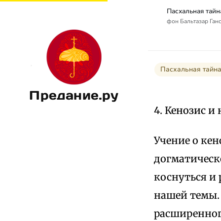
фон Бальтазар Ганс 
Пасхальная тайна
Предание.ру
4. Кенозис и
Учение о кен
догматическ
коснуться и 
нашей темы.
расширенног