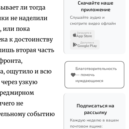
Скачайте наше
ывает ли тогда
приложение
ики не наделили
Слушайте аудио и
смотрите видео офлайн
, или пока
Загрузите в
App Store
ека к достоинству
Доступно в
Google Play
лишь вторая часть
фронта,
Благотворительность
а, ощутило и всю
— помочь
нуждающимся
 через узкую
 предмирном
ичего не
Подписаться на
рассылку
ительному событию
Каждую неделю в вашем
почтовом ящике: