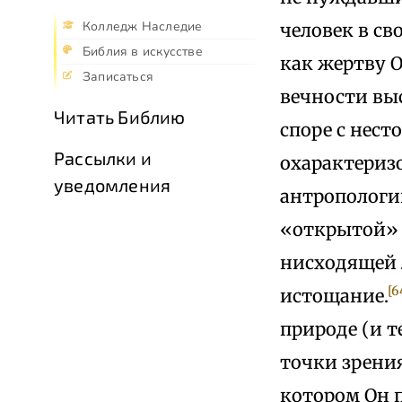
Колледж Наследие
человек в св
Библия в искусстве
как жертву О
Записаться
вечности вы
Читать Библию
споре с нест
Рассылки и
охарактериз
уведомления
антропологию
«открытой» с
нисходящей 
[6
истощание.
природе (и т
точки зрени
котором Он п