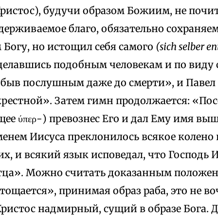
Христос), будучи образом Божиим, не поч
удерживаемое благо, обязательно сохраня
 Богу, но истощил себя самого
(sich selber en
сделавшись подобным человекам и по виду с
 быв послушным даже до смерти», и Павел 
крестной». Затем гимн продолжается: «Пос
ее ύπερ-) превознес Его и дал Ему имя вы
менем Иисуса преклонилось всякое колено
х, и всякий язык исповедал, что Господь И
Отца». Можно считать доказанным положени
тощается», принимая образ раба, это не 
Христос надмирный, сущий в образе Бога. Д