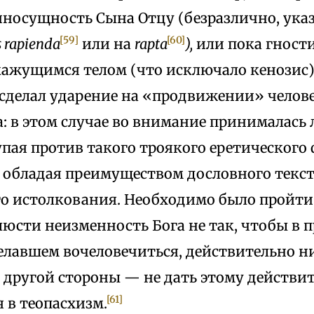
иносущность Сына Отцу (безразлично, указ
[59]
[60]
s rapienda
или на
rapta
),
или пока гност
кажущимся телом (что исключало кенозис)
 сделал ударение на «продвижении» челов
: в этом случае во внимание принималась 
пая против такого троякого еретического 
, обладая преимуществом дословного текст
го истолкования. Необходимо было пройти
люсти неизменность Бога не так, чтобы в
елавшем вочеловечиться, действительно н
с другой стороны — не дать этому действ
[61]
 в теопасхизм.