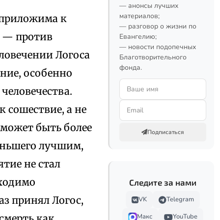
— анонсы лучших
материалов;
 приложима к
— разговор о жизни по
а — против
Евангелию;
— новости подопечных
еловечении Логоса
Благотворительного
фонда.
ние, особенно
человечества.
 сошествие, а не
 может быть более
Подписаться
меньшего лучшим,
ятие не стал
бходимо
Следите за нами
аз принял Логос,
VK
Telegram
смерть как
Макс
YouTube