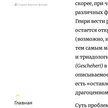
скорее, при
Старая версия фонда
различных фа
Генри вести 
остается от
(возможно, 
тем самым м
и триадолог
(Gescheheri)
в
описываемое
есть «оставл
драгоценном
Главная
Суть проблем