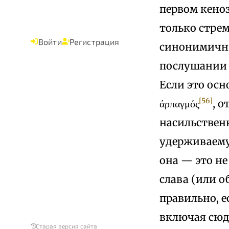
первом кеноз
только стрем
Войти
Регистрация
синонимичны
послушании 
Если это ос
[56]
άρπαγμός
, о
насильствен
удерживаему
она — это не
слава (или о
правильно, е
включая сюд
Старая версия сайта