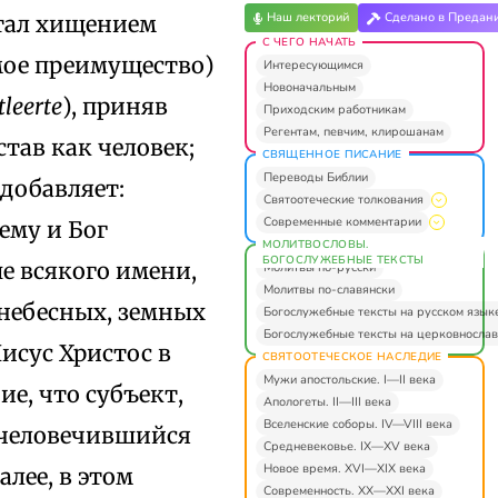
Наш лекторий
Сделано в Предан
итал хищением
С ЧЕГО НАЧАТЬ
емое преимущество)
Интересующимся
Новоначальным
tleerte
), приняв
Приходским работникам
Регентам, певчим, клирошанам
тав как человек;
СВЯЩЕННОЕ ПИСАНИЕ
Переводы Библии
добавляет:
Святоотеческие толкования
Современные комментарии
ему и Бог
МОЛИТВОСЛОВЫ.
БОГОСЛУЖЕБНЫЕ ТЕКСТЫ
ше всякого имени,
Молитвы по-русски
Молитвы по-славянски
 небесных, земных
Богослужебные тексты на русском язык
Богослужебные тексты на церковнослав
исус Христос в
СВЯТООТЕЧЕСКОЕ НАСЛЕДИЕ
Мужи апостольские. I—II века
е, что субъект,
Апологеты. II—III века
Вселенские соборы. IV—VIII века
вочеловечившийся
Средневековье. IX—XV века
Новое время. XVI—XIX века
алее, в этом
Современность. XX—XXI века