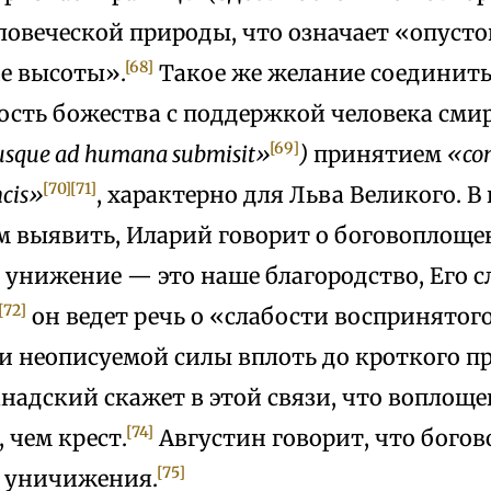
ловеческой природы, что означает «опуст
[68]
е высоты».
Такое же желание соединит
ность божества с поддержкой человека см
[69]
 usque ad humana submisit»
)
принятием
«con
[70]
[71]
ncis»
, характерно для Льва Великого. В 
м выявить, Иларий говорит о боговоплоще
о унижение — это наше благородство, Его с
[72]
он ведет речь о «слабости воспринятог
 неописуемой силы вплоть до кроткого пр
адский скажет в этой связи, что воплощен
[74]
 чем крест.
Августин говорит, что бого
[75]
с уничижения.