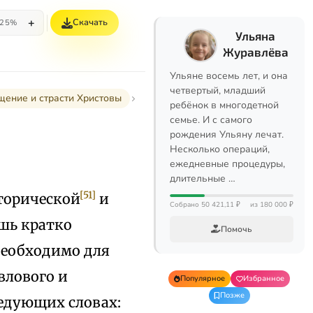
+
Скачать
25%
Ульяна
Журавлёва
Ульяне восемь лет, и она
четвертый, младший
ощение и страсти Христовы
ребёнок в многодетной
семье. И с самого
рождения Ульяну лечат.
Несколько операций,
ежедневные процедуры,
длительные …
[51]
торической
и
Собрано 50 421,11 ₽
из 180 000 ₽
ишь кратко
Помочь
 необходимо для
влового и
Популярное
Избранное
Позже
едующих словах: