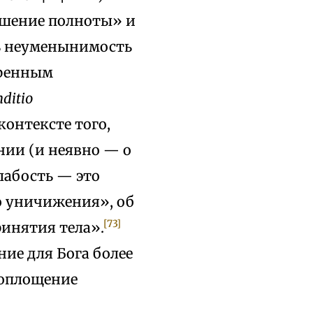
ошение полноты» и
ь неуменынимость
иренным
ditio
контексте того,
нии (и неявно — о
лабость — это
о уничижения», об
[73]
инятия тела».
ие для Бога более
воплощение