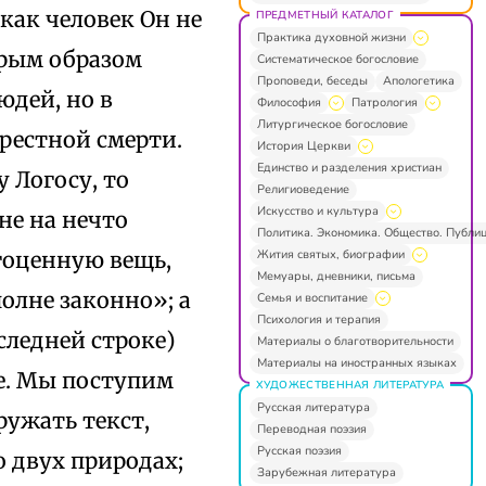
как человек Он не
ПРЕДМЕТНЫЙ КАТАЛОГ
Практика духовной жизни
рым образом
Систематическое богословие
Проповеди, беседы
Апологетика
юдей, но в
Философия
Патрология
Литургическое богословие
рестной смерти.
История Церкви
Единство и разделения христиан
 Логосу, то
Религиоведение
Искусство и культура
 не на нечто
Политика. Экономика. Общество. Публи
Жития святых, биографии
гоценную вещь,
Мемуары, дневники, письма
олне законно»; а
Семья и воспитание
Психология и терапия
следней строке)
Материалы о благотворительности
Материалы на иностранных языках
се. Мы поступим
ХУДОЖЕСТВЕННАЯ ЛИТЕРАТУРА
Русская литература
ружать текст,
Переводная поэзия
Русская поэзия
 двух природах;
Зарубежная литература