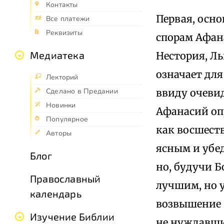
Контакты
Первая, осн
Все платежи
Реквизиты
спорам Афан
Медиатека
Нестория, Ль
означает дл
Лекторий
ввиду очеви
Сделано в Предании
Новинки
Афанасий оп
Популярное
как восшест
Авторы
ясным и убед
Блог
но, будучи Б
Православный
лучшим, но 
календарь
возвышение «
Изучение Библии
не нуждавши