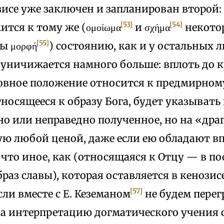
исе уже заключен и запланирован второй: 
[53]
[54]
ится к тому же (ομοίωμα
и σχήμα
некото
[55]
 μορφή
) состоянию, как и у остальных л
уничижается намного больше: вплоть до к
новное положение относится к предмирному
тносящееся к образу Бога, будет указывать
но или неправедно полученное, но на «дра
ю любой ценой, даже если ею обладают вп
 что иное, как (относящаяся к Отцу — в по
браз славы), которая оставляется в кенози
[57]
сли вместе с Е. Кеземаном
не будем перег
а интерпретацию догматического учения о