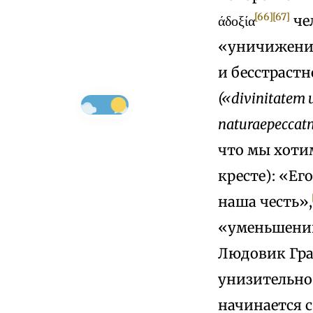
[66]
[67]
άδοξία
че
«уничижени
и бесстраст
(«divinitatem
naturaepeccat
что мы хоти
кресте): «Ег
наша честь»,
«уменьшении
Людовик Гран
унизительно,
начинается 