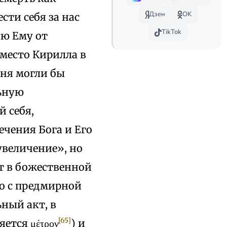
Дзен
OK
сти себя за нас
TikTok
ую Ему от
 место Кирилла в
дня могли бы
ьную
 себя,
ечения Бога и Его
увеличение», но
т в божественной
ко с предмирной
ный акт, в
[65]
ется μέτρον
) и