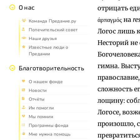
О нас
отрицать ед
άρπαγμός на
re
Команда Предание.ру
Попечительский совет
Логос лишь 
Наши друзья
Несторий не
Известные люди о
Богочеловека
Предании
гимна. Высту
Благотворительность
православие
О нашем фонде
сложность е
Новости
Отчёты
лощину: соб
Им помогли
Логосе, возж
Мы помним
произошло, 
Программы фонда
превратиться
Мне нужна помощь