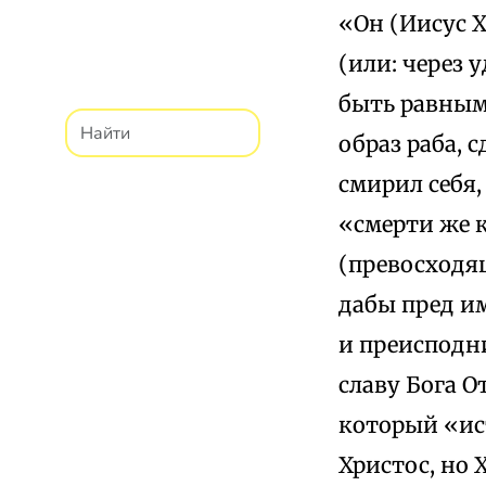
«Он (Иисус 
(или: через 
быть равным
образ раба, 
смирил себя,
«смерти же 
(превосходящ
дабы пред и
и преисподни
славу Бога 
который «ис
Христос, но 