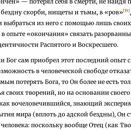
нчен» — потерял себя в смерти, не найдя п
[19]
 бездну скорби, нищеты и тьмы, в «ров»
 выбраться из него с помощью лишь свои
 в опыте «окончания» связать разорванн
дентичности Распятого и Воскресшего.
сли Бог сам приобрел этот последний опыт с
зможность в человеческой свободе отказа
амым потерять Бога, то Он более не есть т
я своих творений, но на основании своего
 как вочеловечившийся, знающий эксперим
тия мира (вплоть до адской бездны), Он 
человека: поскольку вообще Отец (как Тво