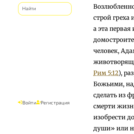
Возлюбленном
строй греха
а эта первая
домостроител
человек, Ада
животворящ
Рим 5:12
), р
Божьими, на
сделать из 
Войти
Регистрация
смерти жизн
изобрести д
души» или н