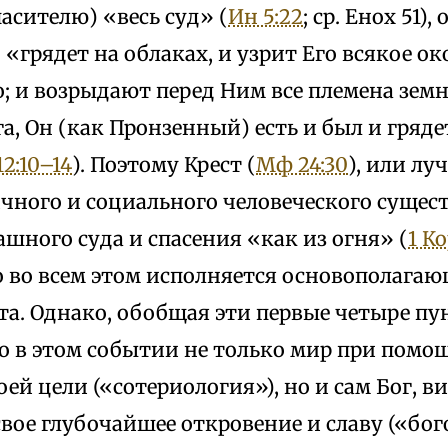
асителю) «весь суд» (
Ин 5:22
; ср. Енох 51
 «грядет на облаках, и узрит Его всякое око
; и возрыдают перед Ним все племена земн
а, Он (как Пронзенный) есть и был и гряде
12:10–14
). Поэтому Крест (
Мф 24:30
), или лу
ичного и социального человеческого суще
ашного суда и спасения «как из огня» (
1 Ко
о во всем этом исполняется основополага
та. Однако, обобщая эти первые четыре п
то в этом событии не только мир при помо
оей цели («сотериология»), но и сам Бог, 
свое глубочайшее откровение и славу («бог