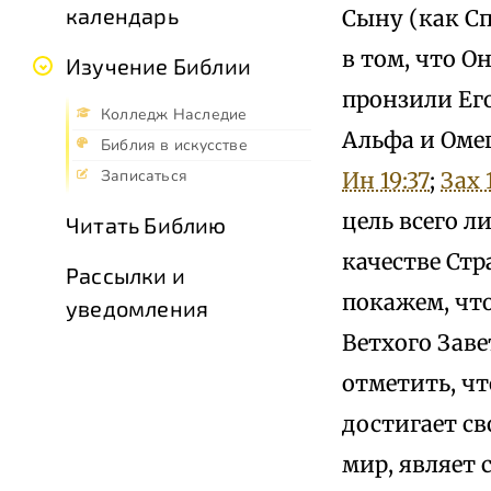
календарь
Сыну (как Сп
в том, что Он
Изучение Библии
пронзили Его
Колледж Наследие
Альфа и Омег
Библия в искусстве
Записаться
Ин 19:37
;
Зах 
цель всего л
Читать Библию
качестве Стр
Рассылки и
покажем, чт
уведомления
Ветхого Заве
отметить, ч
достигает св
мир, являет 