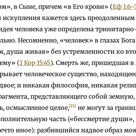
», в Сыне, причем «в Его крови» (
Еф 1:6–
 и искупления кажется здесь преодоленным
 идея человека уже определена тринитарно
ьно. Несомненно, «человек» в глазах Бога
м, душа живая» без устремленности ко вт
ему» (
1 Кор 15:45
). Смерть же, пришедшая в 
азрывает человеческое существо, находящее
двое; и никакая философия, никакая рели
фрагмента, представляющего собой земную
[15]
ь, осмысленное целое,
не могут за грани
ополнительную часть («бессмертие души»
ечто иное): разбившийся надвое образ мо