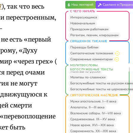
Наш лекторий
Сделано в Предан
7
), так что весь
С ЧЕГО НАЧАТЬ
 и перестроенным,
Интересующимся
Новоначальным
–
Приходским работникам
Регентам, певчим, клирошанам
 не есть «первый
СВЯЩЕННОЕ ПИСАНИЕ
Переводы Библии
орому, «Духу
Святоотеческие толкования
Современные комментарии
мир «через грех» (
МОЛИТВОСЛОВЫ.
БОГОСЛУЖЕБНЫЕ ТЕКСТЫ
ся перед очами
Молитвы по-русски
Молитвы по-славянски
гия не могут
Богослужебные тексты на русском язык
Богослужебные тексты на церковнослав
, движущуюся к
СВЯТООТЕЧЕСКОЕ НАСЛЕДИЕ
Мужи апостольские. I—II века
цей смерти
Апологеты. II—III века
Вселенские соборы. IV—VIII века
, «перевоплощение
Средневековье. IX—XV века
Новое время. XVI—XIX века
жет быть
Современность. XX—XXI века