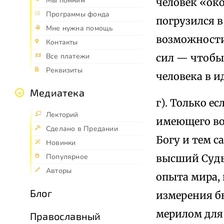
Мы помним
человек «око
Программы фонда
погрузился в
Мне нужна помощь
возможности
Контакты
сил — чтобы
Все платежи
Реквизиты
человека в и
Медиатека
г). Только е
Лекторий
имеющего во
Сделано в Предании
Богу и тем с
Новинки
высший Судь
Популярное
Авторы
опыта мира,
Блог
измерения бы
мерилом для 
Православный