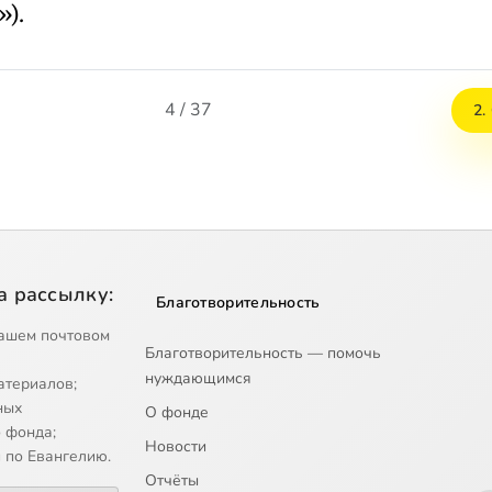
).
4 / 37
2.
а рассылку:
Благотворительность
ашем почтовом
Благотворительность — помочь
нуждающимся
атериалов;
ных
О фонде
 фонда;
Новости
 по Евангелию.
Отчёты