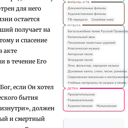
ФИЛЬМЫ И ТВ
трен для него
Документальные фильмы
Художественные фильмы
изни остается
ТВ-передачи
Семейное кино
МУЗЫКА
рший получает на
Богослужебное пение Русской Правосл
Колокольный звон
тому и спасение
Песнопения поместных церквей
Классическая музыка
в акте
Авторская песня
Эстрадная песня
и в течение Его
Этно, фольклор, народная музыка
Духовные канты, стихи, песни, романсы
Современная вокальная и инструментал
Учебные материалы по музыке и пению
 Бог, если Он хотел
ДЕТЯМ
Просветительское
еского бытия
Развлекательное
Художественное
Музыкальное
 «изнутри», должен
ный и смертный