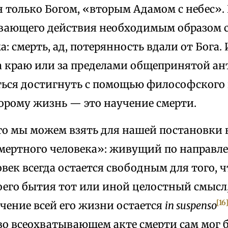
 только Богом, «вторым Адамом с небес».
вающего действия необходимым образом с
а: смерть, ад, потерянность вдали от Бога.
а краю или за пределами общепринятой ан
ться достигнуть с помощью философского
торому жизнь — это научение смерти.
 что мы можем взять для нашей постановки 
мертного человека»: живущий по направл
век всегда остается свободным для того, 
оего бытия тот или иной целостный смысл,
[16
чение всей его жизни остается
in suspenso
 во всеохватывающем акте смерти сам мог 