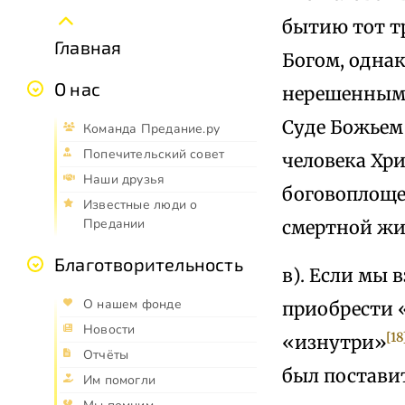
бытию тот т
Главная
Богом, одна
О нас
нерешенным 
Суде Божьем
Команда Предание.ру
Попечительский совет
человека Хри
Наши друзья
боговоплощен
Известные люди о
Предании
смертной жиз
Благотворительность
в). Если мы в
О нашем фонде
приобрести «о
Новости
[18
«изнутри»
Отчёты
был постави
Им помогли