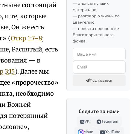
— анонсы лучших
), отныне состоящий
материалов;
, и те, которые
— разговор о жизни по
Евангелию;
ые, Он же есть
— новости подопечных
Благотворительного
т» (
Откр 1:7–8
;
фонда.
чше, Распятый, есть
ствования — в
р 3:15
). Далее мы
Подписаться
ющее «пророчество»
ункта, необходимо
щи Божьей
Следите за нами
видя потерянный
VK
Telegram
ословие»,
Макс
YouTube