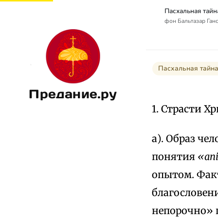
фон Бальтазар Ганс 
Пасхальная тайна
Предание.ру
1. Страсти Х
а). Образ че
понятия
«ani
опытом. Фак
благословени
непорочно» 