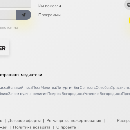
Им помогли
Программы
ляются на
 страницы медиатеки
асха
Великий пост
Пост
Молитва
Литургия
Бог
Святость
О любви
Христианс
иблию
Зачем нужна религия
Покров Богородицы
Успение Богородицы
Пре
ть
|
Договор оферты
|
Регулярные пожертвования
|
Распр
ежей
|
Политика возврата
|
О проекте
|