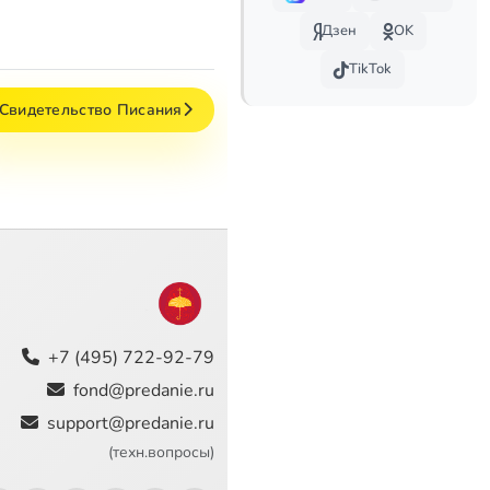
Дзен
OK
TikTok
 Свидетельство Писания
+7 (495) 722-92-79
fond@predanie.ru
support@predanie.ru
(техн.вопросы)