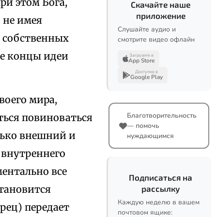
ри этом Бога,
Скачайте наше
приложение
, не имея
Слушайте аудио и
х собственных
смотрите видео офлайн
ые концы идеи
Загрузите в
App Store
Доступно в
Google Play
воего мира,
Благотворительность
ться повиноваться
— помочь
олько внешний и
нуждающимся
 внутреннего
ентально все
Подписаться на
становится
рассылку
Каждую неделю в вашем
рец) передает
почтовом ящике: