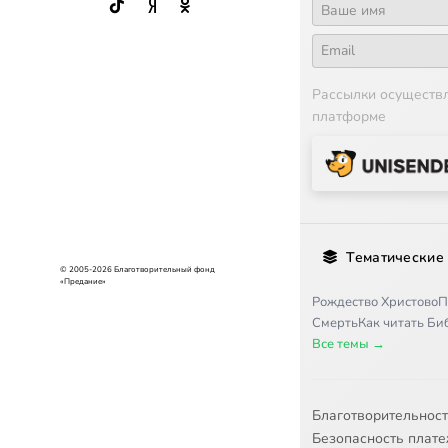
Рассылки осуществ
платформе
Тематические
© 2005-2026 Благотворительный фонд
«Предание»
Рождество Христово
П
Смерть
Как читать Б
Все темы →
Благотворительнос
Безопасность плат