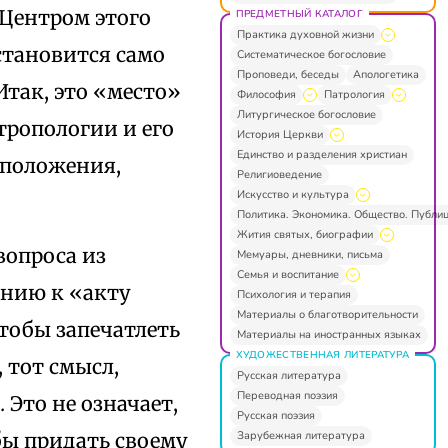
 Центром этого
ПРЕДМЕТНЫЙ КАТАЛОГ
Практика духовной жизни
тановится само
Систематическое богословие
Проповеди, беседы
Апологетика
 Итак, это «место»
Философия
Патрология
Литургическое богословие
тропологии и его
История Церкви
Единство и разделения христиан
 положения,
Религиоведение
Искусство и культура
Политика. Экономика. Общество. Публи
Жития святых, биографии
вопроса из
Мемуары, дневники, письма
Семья и воспитание
ению к «акту
Психология и терапия
Материалы о благотворительности
чтобы запечатлеть
Материалы на иностранных языках
ХУДОЖЕСТВЕННАЯ ЛИТЕРАТУРА
 тот смысл,
Русская литература
Переводная поэзия
]
.
Это не означает,
Русская поэзия
Зарубежная литература
бы придать своему