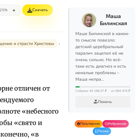
+
Скачать
25%
Маша
Билинская
Маше Билинской в каком-
то смысле повезло:
ощение и страсти Христовы
детский церебральный
паралич зацепил её не
очень сильно. Но всё-
таки есть диагноз и есть
немалые проблемы –
Маша непра…
орне отличен от
Собрано 44 186,37 ₽
из 584 470 ₽
мендуемого
Помочь
олноте «небесного
тобы «свято и
Популярное
Избранное
Позже
, конечно, «в