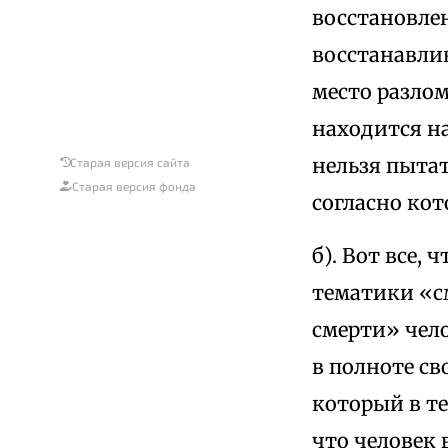
восстановлен
восстанавли
место разлом
находится н
нельзя пыта
Старая версия сайта
Старая версия фонда
согласно ко
б). Вот все,
тематики «с
смерти» чело
в полноте св
который в те
что человек