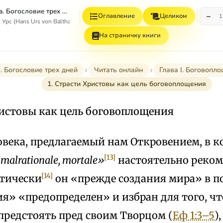
Пасхальная тайна. Богословие трех дней
−
Оглавление
Целиком
1
Урс (Hans Urs von Balthasar)
На страничку книги
. Богословие трех дней
Читать онлайн
Глава I. Боговопл
1. Страсти Христовы как цель боговоплощения
ристовы как цель боговоплощения
ловека, предлагаемый нам Откровением, в к
[13]
malrationale, mortale»
настоятельно реко
[14]
тически
он «прежде создания мира» в п
я» «предопределен» и избран для того, ч
предстоять пред своим Творцом (
Еф 1:3–5
)