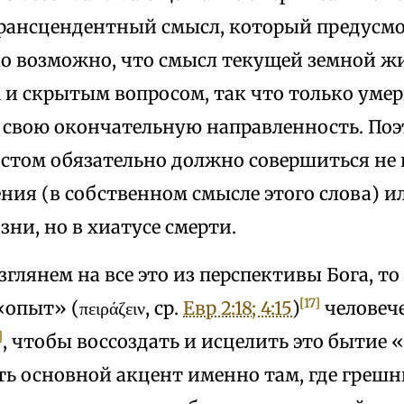
рансцендентный смысл, который предусмо
ко возможно, что смысл текущей земной ж
и скрытым вопросом, так что только уме
 свою окончательную направленность. Поэ
стом обязательно должно совершиться не 
ия (в собственном смысле этого слова) ил
ни, но в хиатусе смерти.
зглянем на все это из перспективы Бога, то
[17]
пыт» (πειράζειν, ср.
Евр 2:18; 4:15
)
человеч
]
, чтобы воссоздать и исцелить это бытие
ть основной акцент именно там, где греш