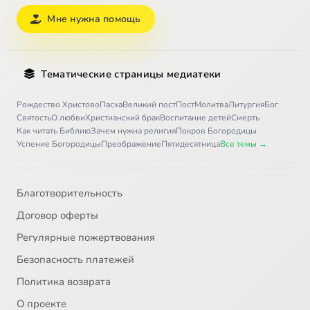
Мне нужна помощь
Тематические страницы медиатеки
Рождество Христово
Пасха
Великий пост
Пост
Молитва
Литургия
Бог
Святость
О любви
Христианский брак
Воспитание детей
Смерть
Как читать Библию
Зачем нужна религия
Покров Богородицы
Успение Богородицы
Преображение
Пятидесятница
Все темы →
Благотворительность
Договор оферты
Регулярные пожертвования
Безопасность платежей
Политика возврата
О проекте