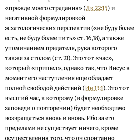
«прежде моего страдания» (
Лк 22:15
) и
негативной формулировкой
эсхатологических перспектив («не буду более
есть, не буду более пить» ст. 16,18), а также
упоминанием предателя, рука которого
также за столом (ст. 21). Это тот «час»,
который «пришел», однако так, что Иисус в
момент его наступления еще обладает
полной свободой действий (
Ин 13:1
). Это тот
высший час, к которому (в формулировке
заповеди о повторении) будет необходимо
возвращаться вновь и вновь. Ибо за его
пределами не существует ничего, кроме
осуществления того, что он спонтанно