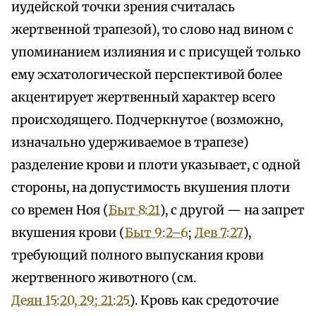
иудейской точки зрения считалась
жертвенной трапезой), то слово над вином с
упоминанием излияния и с присущей только
ему эсхатологической перспективой более
акцентирует жертвенный характер всего
происходящего. Подчеркнутое (возможно,
изначально удерживаемое в трапезе)
разделение крови и плоти указывает, с одной
стороны, на допустимость вкушения плоти
со времен Ноя (
Быт 8:21
), с другой — на запрет
вкушения крови (
Быт 9:2–6
;
Лев 7:27
),
требующий полного выпускания крови
жертвенного животного (см.
Деян 15:20, 29; 21:25
). Кровь как средоточие