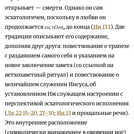
открывает — смерти. Однако он сам
эсхатологичен, поскольку в любви он
продолжается εις τέλος, до конца (
Ин 13:1
). Две
традиции описывают его содержание,
дополняя друг друга: повествование о трапезе
с раздаянием самого себя и указанием на
новое заключение завета (со ссылкой на
ветхозаветный ритуал) и повествование о
величайшем служении Иисуса, об
установленном Им служащем настроении с
перспективой эсхатологического исполнения
(
Лк 22:15–20, 27–30
;
Ин 13
и прощальные речи).
Это внутреннее расположение
(символически выраженное в омовении ног)