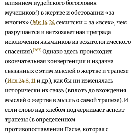
влиянием иудейского богословия
мучеников?) в жертве и обетовании «за
многих» (
Мк 14:24
семитски = за «всех», чем
разрушается и ветхозаветная преграда
исключения язычников из эсхатологического
[267]
спасения).
Однако здесь происходит
окончательная конвергенция и издавна
связанных с этим мыслей о жертве и трапезе
(
Исх 24:8, 11
и др.), как бы ни изменялась
исторически их связь (вплоть до вхождения
мыслей о жертве в мысль о самой трапезе). И
если слово над хлебом подчеркивает аспект
трапезы (в определенном
противопоставлении Пасхе, которая с