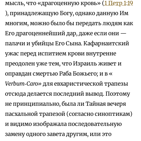
мысль, что «драгоценную кровь» (
1 Петр 1:19
), принадлежащую Богу, однако данную Им
многим, можно было бы передать людям как
Его драгоценнейший дар, даже если они —
палачи и убийцы Его Сына. Кафарнаитский
ужас перед испитием крови внутренне
преодолен уже тем, что Израиль живет и
оправдан смертью Раба Божьего; и в «
Verbum‑Caro»
для евхаристической трапезы
отсюда делается последний вывод. Поэтому
не принципиально, была ли Тайная вечеря
пасхальной трапезой (согласно синоптикам)
и видимо изображала последовательную
замену одного завета другим, или это