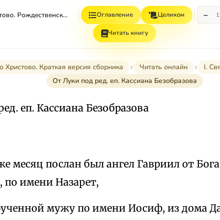
−
Рождество Христово. Рождественский Пост
Оглавление
Целиком
1
Читать книгу
о Христово. Краткая версия сборника
Читать онлайн
I. С
От Луки под ред. еп. Кассиана Безобразова
ред. еп. Кассиана Безобразова
же месяц послан был ангел Гавриил от Бога
 по имени Назарет,
брученной мужу по имени Иосиф, из дома Д