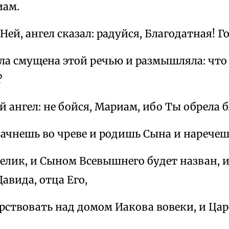
иам.
 Ней, ангел сказал: радуйся, Благодатная! Г
ла смущена этой речью и размышляла: что 
?
Ей ангел: не бойся, Мариам, ибо Ты обрела б
 зачнешь во чреве и родишь Сына и наречеш
велик, и Сыном Всевышнего будет назван, и
Давида, отца Его,
арствовать над домом Иакова вовеки, и Цар