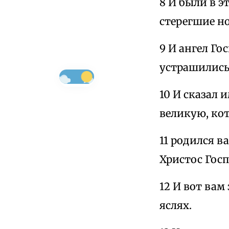
8 И были в 
стерегшие но
9 И ангел Го
устрашились
10 И сказал 
великую, кот
11 родился в
Христос Госп
12 И вот вам
яслях.