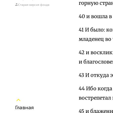
горную стран
Старая версия фонда
40 и вошла в
41 И было: к
младенец во 
42 и восклик
и благослове
43 И откуда 
44 Ибо когда
вострепетал 
Главная
45 и блаженн