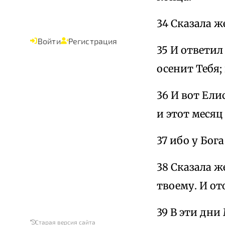
34 Сказала ж
Войти
Регистрация
35 И ответил
осенит Тебя
36 И вот Ели
и этот месяц
37 ибо у Бог
38 Сказала ж
твоему. И от
39 В эти дни
Старая версия сайта