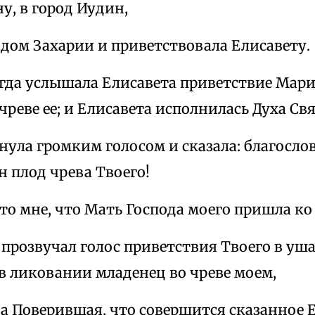
у, в город Иудин,
 дом Захарии и приветствовала Елисавету.
огда услышала Елисавета приветствие Мари
чреве ее; и Елисавета исполнилась Духа Свя
нула громким голосом и сказала: благосло
н плод чрева Твоего!
это мне, что Мать Господа моего пришла ко
 прозвучал голос приветствия Твоего в уша
в ликовании младенец во чреве моем,
а Поверившая, что совершится сказанное Е