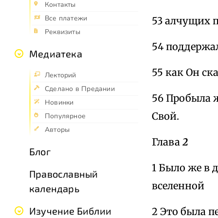
Контакты
Все платежи
53 алчущих п
Реквизиты
54 поддержал
Медиатека
55 как Он ск
Лекторий
Сделано в Предании
56 Пробыла ж
Новинки
Свой.
Популярное
Авторы
Глава
2
Блог
1 Было же в 
Православный
вселенной
календарь
Изучение Библии
2 Это была п