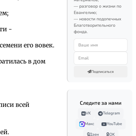
— разговор о жизни по
ем;
Евангелию;
— новости подопечных
Благотворительного
ти -
фонда.
семени его вовек.
ратилась в дом
Подписаться
Следите за нами
еписи всей
VK
Telegram
Макс
YouTube
ей.
Дзен
OK