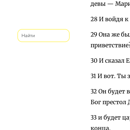
девы — Мар
28 И войдя к
29 Она же бы
приветствие
30 И сказал 
31 И вот. Ты
32 Он будет 
Бог престол 
33 и будет ц
конца.