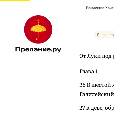
Рождеств
Предание.ру
От Луки под 
Глава 1
26 В шестой 
Галилейский,
27 к деве, о