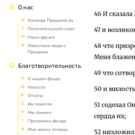
О нас
46 И сказала
Команда Предание.ру
47 и возлико
Попечительский совет
Наши друзья
48 что призр
Известные люди о
Предании
Меня блажен
Благотворительность
49 что сотво
О нашем фонде
Новости
50 и милость
Отчёты
51 соделал О
Им помогли
Мы помним
сердца их;
Программы фонда
Мне нужна помощь
52 низложил