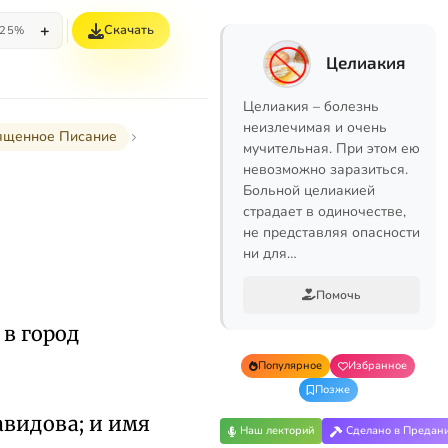
+
Скачать
25%
Целиакия
Целиакия – болезнь
неизлечимая и очень
вященное Писание
мучительная. При этом ею
невозможно заразиться.
Больной целиакией
страдает в одиночестве,
не представляя опасности
ни для…
Помочь
 в город
Популярное
Избранное
Позже
авидова; и имя
Наш лекторий
Сделано в Предан