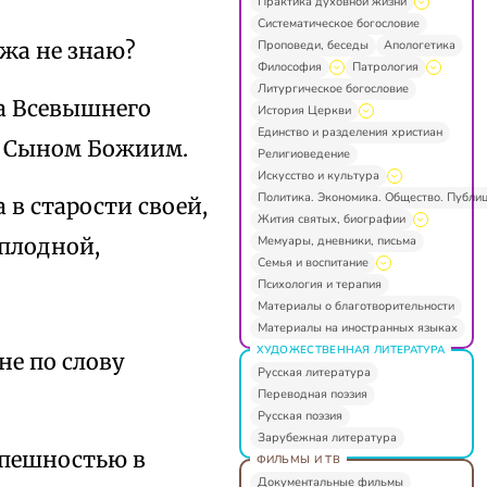
Практика духовной жизни
Систематическое богословие
Проповеди, беседы
Апологетика
ужа не знаю?
Философия
Патрология
Литургическое богословие
ла Всевышнего
История Церкви
Единство и разделения христиан
ет Сыном Божиим.
Религиоведение
Искусство и культура
Политика. Экономика. Общество. Публи
 в старости своей,
Жития святых, биографии
Мемуары, дневники, письма
еплодной,
Семья и воспитание
Психология и терапия
Материалы о благотворительности
Материалы на иностранных языках
ХУДОЖЕСТВЕННАЯ ЛИТЕРАТУРА
не по слову
Русская литература
Переводная поэзия
Русская поэзия
Зарубежная литература
спешностью в
ФИЛЬМЫ И ТВ
Документальные фильмы