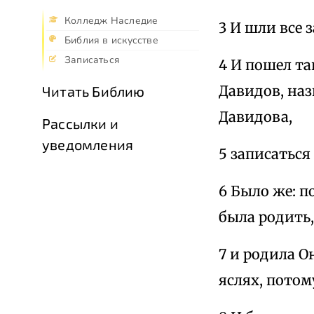
Колледж Наследие
3 И шли все 
Библия в искусстве
Записаться
4 И пошел та
Давидов, на
Читать Библию
Давидова,
Рассылки и
уведомления
5 записаться
6 Было же: п
была родить,
7 и родила О
яслях, потом