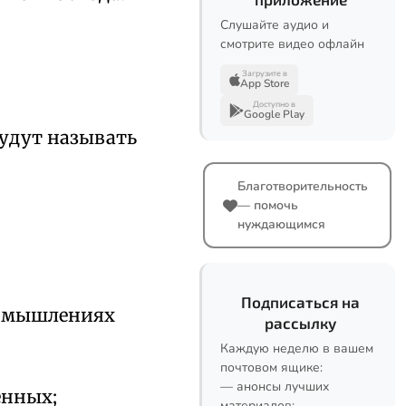
Слушайте аудио и
смотрите видео офлайн
Загрузите в
App Store
Доступно в
Google Play
будут называть
Благотворительность
— помочь
нуждающимся
Подписаться на
 помышлениях
рассылку
Каждую неделю в вашем
почтовом ящике:
— анонсы лучших
енных;
материалов;