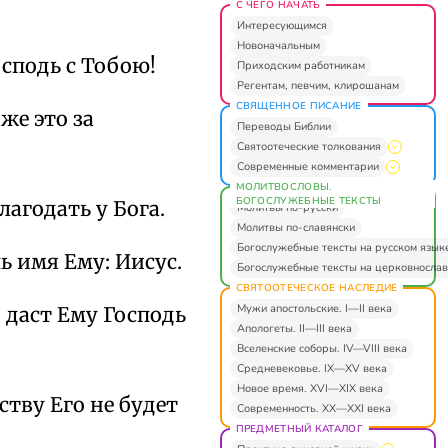
С ЧЕГО НАЧАТЬ
Интересующимся
Новоначальным
осподь с Тобою!
Приходским работникам
Регентам, певчим, клирошанам
СВЯЩЕННОЕ ПИСАНИЕ
же это за
Переводы Библии
Святоотеческие толкования
Современные комментарии
МОЛИТВОСЛОВЫ.
БОГОСЛУЖЕБНЫЕ ТЕКСТЫ
лагодать у Бога.
Молитвы по-русски
Молитвы по-славянски
Богослужебные тексты на русском язык
ь имя Ему: Иисус.
Богослужебные тексты на церковнослав
СВЯТООТЕЧЕСКОЕ НАСЛЕДИЕ
Мужи апостольские. I—II века
 даст Ему Господь
Апологеты. II—III века
Вселенские соборы. IV—VIII века
Средневековье. IX—XV века
Новое время. XVI—XIX века
ству Его не будет
Современность. XX—XXI века
ПРЕДМЕТНЫЙ КАТАЛОГ