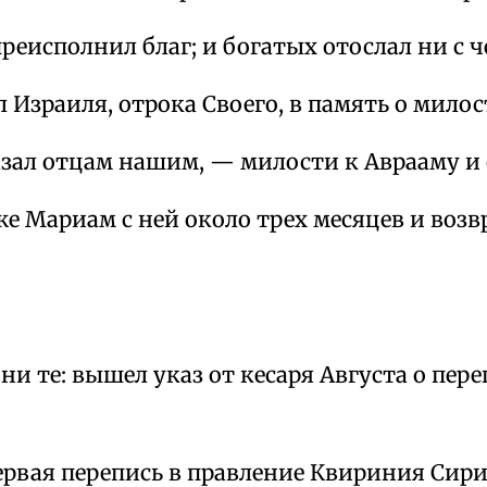
реисполнил благ; и богатых отослал ни с ч
 Израиля, отрока Своего, в память о милос
азал отцам нашим, — милости к Аврааму и 
е Мариам с ней около трех месяцев и возв
дни те: вышел указ от кесаря Августа о пер
ервая перепись в правление Квириния Сири