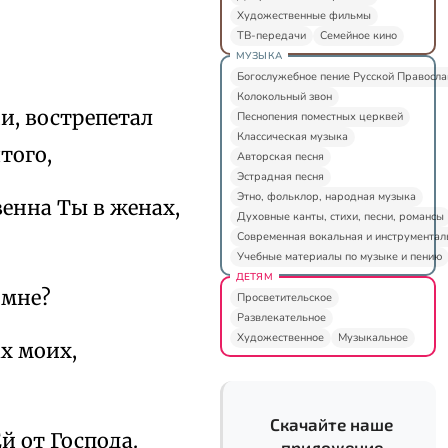
Художественные фильмы
ТВ-передачи
Семейное кино
МУЗЫКА
Богослужебное пение Русской Правосл
Колокольный звон
и, вострепетал
Песнопения поместных церквей
Классическая музыка
того,
Авторская песня
Эстрадная песня
Этно, фольклор, народная музыка
венна Ты в женах,
Духовные канты, стихи, песни, романсы
Современная вокальная и инструментал
Учебные материалы по музыке и пению
ДЕТЯМ
 мне?
Просветительское
Развлекательное
Художественное
Музыкальное
х моих,
Скачайте наше
й от Господа.
приложение