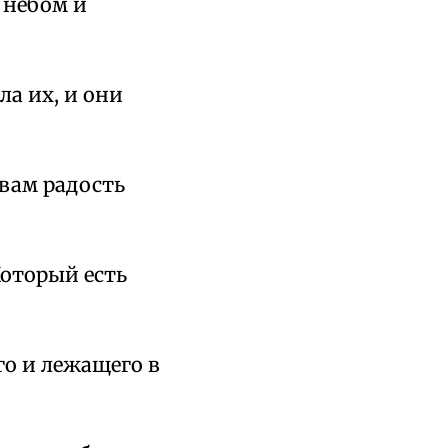
 небом и
ла их, и они
 вам радость
Который есть
го и лежащего в