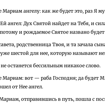
е Мариам ангелу: как же будет это, раз Я м
 Ей ангел: Дух Святой найдет на Тебя, и си
; потому и рождаемое Святое названо буд
савета, родственница Твоя, и та зачала сына
 уже шестой для нее, которую называют н
а не останется бессильным никакое слово.
е Мариам: вот — раба Господня; да будет М
ошел от Нее ангел.
 Мариам, отправившись в путь, пошла с по