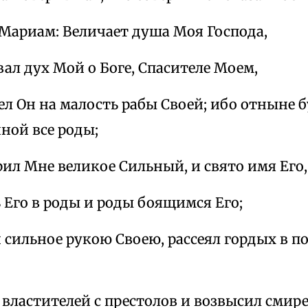
 Мариам: Величает душа Моя Господа,
вал дух Мой о Боге, Спасителе Моем,
ел Он на малость рабы Своей; ибо отныне 
ной все роды;
рил Мне великое Сильный, и свято имя Его,
 Его в роды и роды боящимся Его;
н сильное рукою Своею, рассеял гордых в
 властителей с престолов и возвысил смир