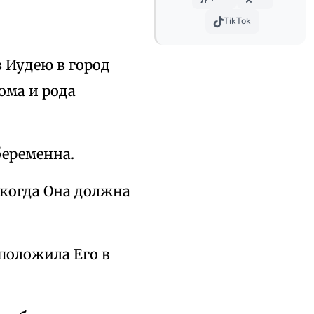
TikTok
в Иудею в город
ома и рода
беременна.
 когда Она должна
 положила Его в