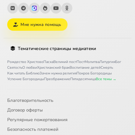
Мне нужна помощь
Тематические страницы медиатеки
Рождество Христово
Пасха
Великий пост
Пост
Молитва
Литургия
Бог
Святость
О любви
Христианский брак
Воспитание детей
Смерть
Как читать Библию
Зачем нужна религия
Покров Богородицы
Успение Богородицы
Преображение
Пятидесятница
Все темы →
Благотворительность
Договор оферты
Регулярные пожертвования
Безопасность платежей