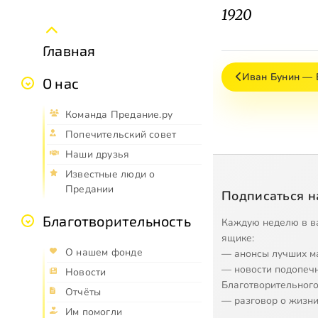
1920
Главная
Иван Бунин — Б
О нас
Команда Предание.ру
Попечительский совет
Наши друзья
Известные люди о
Предании
Подписаться н
Благотворительность
Каждую неделю в в
ящике:
О нашем фонде
— анонсы лучших м
— новости подопеч
Новости
Благотворительного
Отчёты
— разговор о жизни
Им помогли