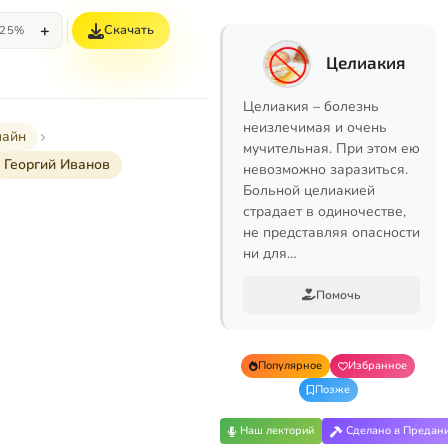
+
Скачать
25%
Целиакия
Целиакия – болезнь
неизлечимая и очень
лайн
мучительная. При этом ею
Георгий Иванов
невозможно заразиться.
Больной целиакией
страдает в одиночестве,
не представляя опасности
ни для…
Помочь
Популярное
Избранное
Позже
Наш лекторий
Сделано в Предан