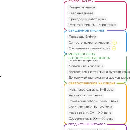
С ЧЕГО НАЧАТЬ
Интересующимся
Новоначальным
Приходским работникам
Регентам, певчим, клирошанам
СВЯЩЕННОЕ ПИСАНИЕ
Переводы Библии
Святоотеческие толкования
Современные комментарии
МОЛИТВОСЛОВЫ.
БОГОСЛУЖЕБНЫЕ ТЕКСТЫ
Молитвы по-русски
Молитвы по-славянски
Богослужебные тексты на русском язык
…
Богослужебные тексты на церковнослав
СВЯТООТЕЧЕСКОЕ НАСЛЕДИЕ
Мужи апостольские. I—II века
Апологеты. II—III века
Вселенские соборы. IV—VIII века
Средневековье. IX—XV века
Новое время. XVI—XIX века
Современность. XX—XXI века
ПРЕДМЕТНЫЙ КАТАЛОГ