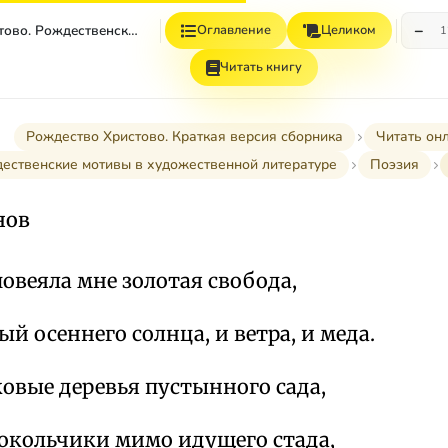
−
Рождество Христово. Рождественский Пост
Оглавление
Целиком
1
Читать книгу
Рождество Христово. Краткая версия сборника
Читать он
дественские мотивы в художественной литературе
Поэзия
нов
овеяла мне золотая свобода,
ый осеннего солнца, и ветра, и меда.
овые деревья пустынного сада,
локольчики мимо идущего стада,