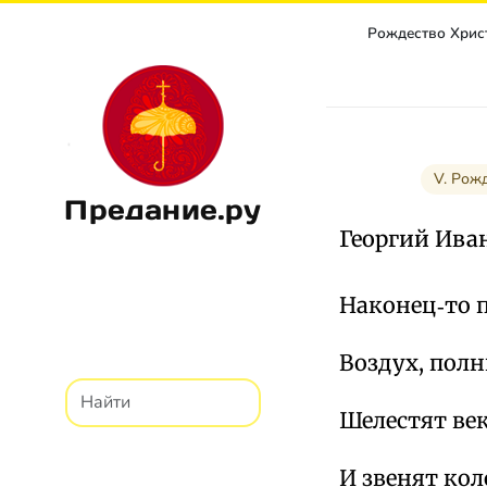
V. Рож
Предание.ру
Георгий Ива
Наконец‑то п
Воздух, полн
Шелестят век
И звенят ко