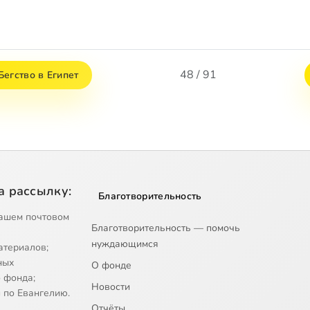
48 / 91
егство в Египет
а рассылку:
Благотворительность
ашем почтовом
Благотворительность — помочь
нуждающимся
атериалов;
ных
О фонде
 фонда;
Новости
 по Евангелию.
Отчёты