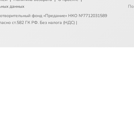
ьных данных
По
готворительный фонд «Предание» НКО №7712031589
асно ст.582 ГК РФ. Без налога (НДС)
|