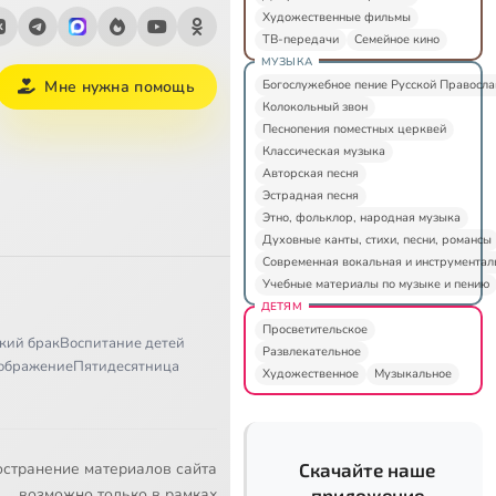
Художественные фильмы
ТВ-передачи
Семейное кино
МУЗЫКА
Богослужебное пение Русской Правосл
Мне нужна помощь
Колокольный звон
Песнопения поместных церквей
Классическая музыка
Авторская песня
Эстрадная песня
Этно, фольклор, народная музыка
Духовные канты, стихи, песни, романсы
Современная вокальная и инструментал
Учебные материалы по музыке и пению
ДЕТЯМ
Просветительское
кий брак
Воспитание детей
Развлекательное
ображение
Пятидесятница
Художественное
Музыкальное
остранение материалов сайта
Скачайте наше
возможно только в рамках
приложение