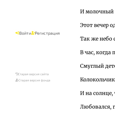
И молочный 
Этот вечер о
Войти
Регистрация
Так же небо
В час, когда
Смуглый детс
Старая версия сайта
Колокольчик
Старая версия фонда
И на солнце,
Любовался, 