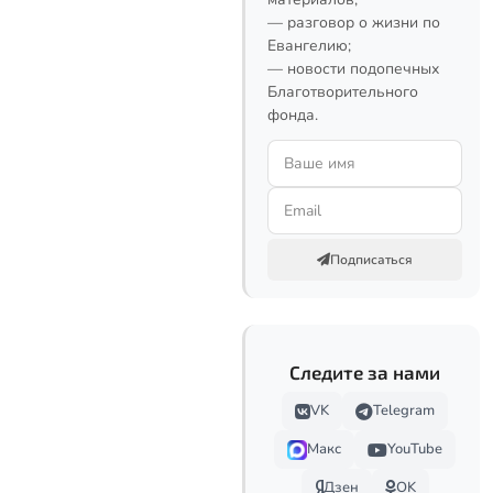
— разговор о жизни по
Евангелию;
— новости подопечных
Благотворительного
фонда.
Подписаться
Следите за нами
VK
Telegram
Макс
YouTube
Дзен
OK