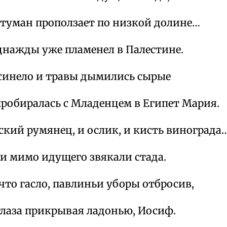
туман проползает по низкой долине…
днажды уже пламенел в Палестине.
 синело и травы дымились сырые
 пробиралась с Младенцем в Египет Мария.
кий румянец, и ослик, и кисть винограда
и мимо идущего звякали стада.
 что гасло, павлиньи уборы отбросив,
глаза прикрывая ладонью, Иосиф.