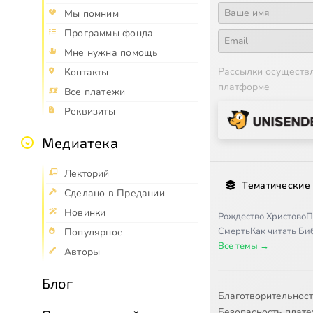
Мы помним
Программы фонда
Мне нужна помощь
Рассылки осуществ
Контакты
платформе
Все платежи
Реквизиты
Медиатека
Лекторий
Тематические
Сделано в Предании
Новинки
Рождество Христово
П
Смерть
Как читать Б
Популярное
Все темы →
Авторы
Блог
Благотворительнос
Безопасность плат