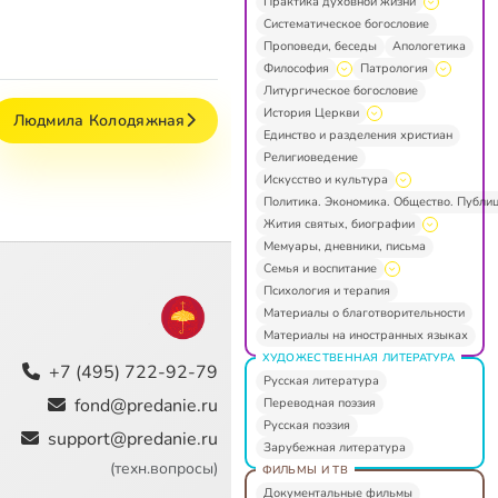
Практика духовной жизни
Систематическое богословие
Проповеди, беседы
Апологетика
Философия
Патрология
Литургическое богословие
История Церкви
Людмила Колодяжная
Единство и разделения христиан
Религиоведение
Искусство и культура
Политика. Экономика. Общество. Публи
Жития святых, биографии
Мемуары, дневники, письма
Семья и воспитание
Психология и терапия
Материалы о благотворительности
Материалы на иностранных языках
ХУДОЖЕСТВЕННАЯ ЛИТЕРАТУРА
+7 (495) 722-92-79
Русская литература
fond@predanie.ru
Переводная поэзия
Русская поэзия
support@predanie.ru
Зарубежная литература
(техн.вопросы)
ФИЛЬМЫ И ТВ
Документальные фильмы