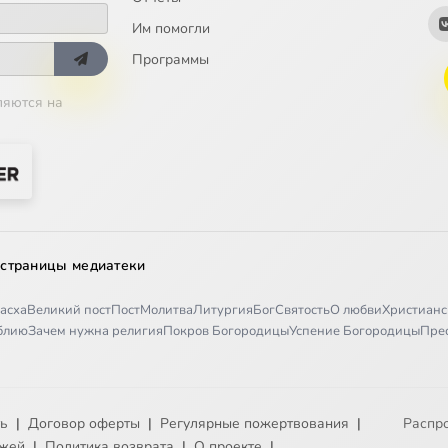
Им помогли
Программы
ляются на
 страницы медиатеки
асха
Великий пост
Пост
Молитва
Литургия
Бог
Святость
О любви
Христианс
иблию
Зачем нужна религия
Покров Богородицы
Успение Богородицы
Пре
ть
|
Договор оферты
|
Регулярные пожертвования
|
Распр
ежей
|
Политика возврата
|
О проекте
|