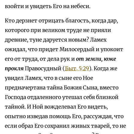
взойти и увидеть Его на небеси.
Кто дерзнет отрицать благость, когда дар,
которого при великом труде не прияли
древние, туне даруется новым? Ламех
ожидал, что придет Милосердый и упокоит
его от труда, от дела рук и
от земли, юже
прокля
Правосудный (
Быт. 5:29
). Когда же
увидел Ламех, что в сыне его Ное
предначертана тайна Божия Сына, вместо
Господа отдаленного утешал себя близкой
тайной. И Ной вожделевал Его видеть,
опытно изведав помощь Его, рассуждая, что
если образ Его сохранил живых тварей, то не