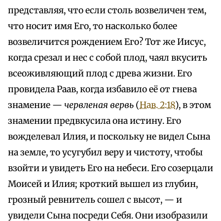
представляя, что если столь возвеличен тем,
что носит имя Его, то насколько более
возвеличится рождением Его? Тот же Иисус,
когда срезал и нес с собой плод, чаял вкусить
всеоживляющий плод с древа жизни. Его
провидела Раав, когда избавило её от гнева
знамение —
червленая вервь
(
Нав. 2:18
), в этом
знамении предвкусила она истину. Его
вожделевал Илия, и поскольку не видел Сына
на земле, то усугубил веру и чистоту, чтобы
взойти и увидеть Его на небеси. Его созерцали
Моисей и Илия; кроткий вышел из глубин,
грозный ревнитель сошел с высот, — и
увидели Сына посреди Себя. Они изобразили