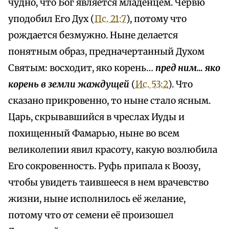
чудно, что Бог является младенцем. Червю
уподобил Его Дух (
Пс. 21:7
), потому что
рождается безмужно. Ныне делается
понятным образ, предначертанный Духом
Святым: восходит, яко корень…
пред ним… яко
корень в земли жаждущей
(
Ис. 53:2
). Что
сказано прикровенно, то ныне стало ясным.
Царь, скрывавшийся в чреслах Иуды и
похищенный Фамарью, ныне во всем
великолепии явил красоту, какую возлюбила
Его сокровенность. Руфь припала к Воозу,
чтобы увидеть таившееся в нем врачевство
жизни, ныне исполнилось её желание,
потому что от семени её произошел