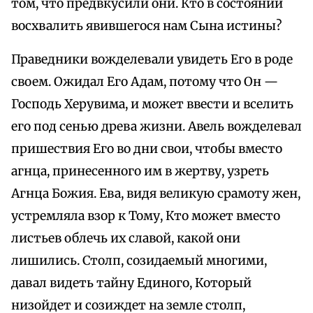
том, что предвкусили они. Кто в состоянии
восхвалить явившегося нам Сына истины?
Праведники вожделевали увидеть Его в роде
своем. Ожидал Его Адам, потому что Он —
Господь Херувима, и может ввести и вселить
его под сенью древа жизни. Авель вожделевал
пришествия Его во дни свои, чтобы вместо
агнца, принесенного им в жертву, узреть
Агнца Божия. Ева, видя великую срамоту жен,
устремляла взор к Тому, Кто может вместо
листьев облечь их славой, какой они
лишились. Столп, созидаемый многими,
давал видеть тайну Единого, Который
низойдет и созиждет на земле столп,