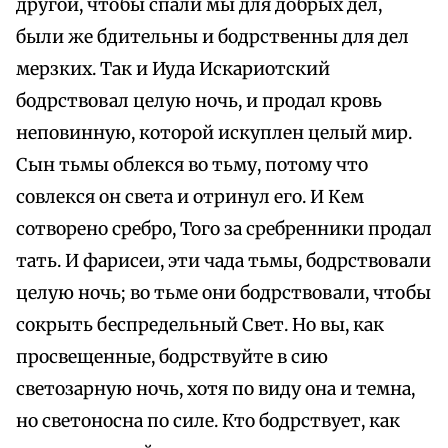
другой, чтобы спали мы для добрых дел,
были же бдительны и бодрственны для дел
мерзких. Так и Иуда Искариотский
бодрствовал целую ночь, и продал кровь
неповинную, которой искуплен целый мир.
Сын тьмы облекся во тьму, потому что
совлекся он света и отринул его. И Кем
сотворено сребро, Того за сребренники продал
тать. И фарисеи, эти чада тьмы, бодрствовали
целую ночь; во тьме они бодрствовали, чтобы
сокрыть беспредельный Свет. Но вы, как
просвещенные, бодрствуйте в сию
светозарную ночь, хотя по виду она и темна,
но светоносна по силе. Кто бодрствует, как