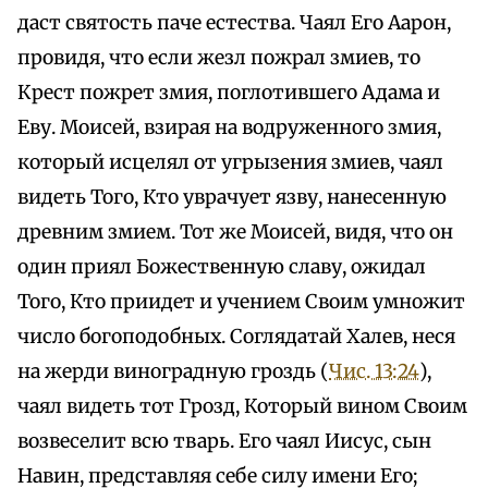
даст святость паче естества. Чаял Его Аарон,
провидя, что если жезл пожрал змиев, то
Крест пожрет змия, поглотившего Адама и
Еву. Моисей, взирая на водруженного змия,
который исцелял от угрызения змиев, чаял
видеть Того, Кто уврачует язву, нанесенную
древним змием. Тот же Моисей, видя, что он
один приял Божественную славу, ожидал
Того, Кто приидет и учением Своим умножит
число богоподобных. Соглядатай Халев, неся
на жерди виноградную гроздь (
Чис. 13:24
),
чаял видеть тот Грозд, Который вином Своим
возвеселит всю тварь. Его чаял Иисус, сын
Навин, представляя себе силу имени Его;