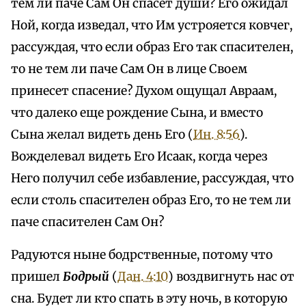
тем ли паче Сам Он спасет души? Его ожидал
Ной, когда изведал, что Им устрояется ковчег,
рассуждая, что если образ Его так спасителен,
то не тем ли паче Сам Он в лице Своем
принесет спасение? Духом ощущал Авраам,
что далеко еще рождение Сына, и вместо
Сына желал видеть день Его (
Ин. 8:56
).
Вожделевал видеть Его Исаак, когда через
Него получил себе избавление, рассуждая, что
если столь спасителен образ Его, то не тем ли
паче спасителен Сам Он?
Радуются ныне бодрственные, потому что
пришел
Бодрый
(
Дан. 4:10
) воздвигнуть нас от
сна. Будет ли кто спать в эту ночь, в которую