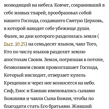
возводящий на небеса. Ковчег, сохранивший в
себе живых тварей, прообразовал собой
нашего Господа, создавшего Святую Церковь,
в которой находят себе убежище души.
Фалек, во дни которого разделилась земля (
Быт. 10:25
) на семьдесят языков, чаял Того,
Кто по числу языков разделит землю
апостолам Своим. Земля, погрязшая в потопе,
безмолвием своим провозглашает Господа,
Который нисходит, отверзает купель
Крещения и через нее возносятся на небо.
Сиф, Енос и Каинан именовались сынами
Божиими и чаяли Сына Божия, чтобы по
благодати стать Его братьями. Живший