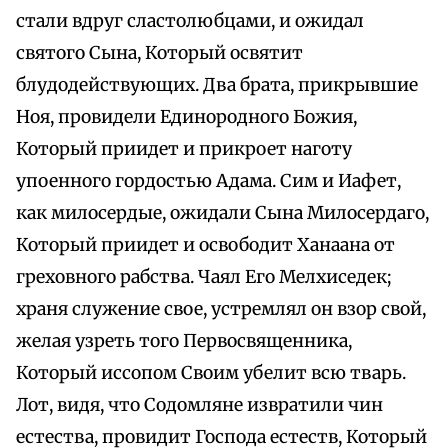
стали вдруг сластолюбцами, и ожидал
святого Сына, Который освятит
блудодействующих. Два брата, прикрывшие
Ноя, провидели Единородного Божия,
Который приидет и прикроет наготу
упоенного гордостью Адама. Сим и Иафет,
как милосердые, ожидали Сына Милосердаго,
Который приидет и освободит Ханаана от
греховного рабства. Чаял Его Мелхиседек;
храня служение свое, устремлял он взор свой,
желая узреть того Первосвященника,
Который иссопом Своим убелит всю тварь.
Лот, видя, что Содомляне извратили чин
естества, провидит Господа естеств, Который