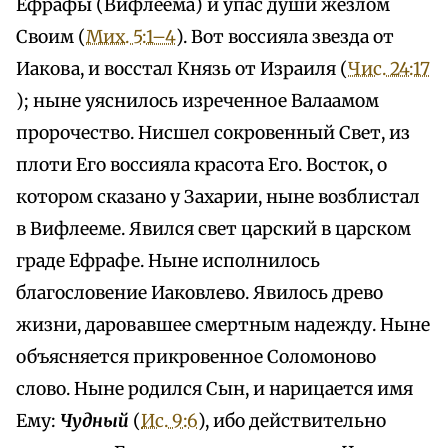
Ефрафы (Вифлеема) и упас души жезлом
Своим (
Мих. 5:1–4
). Вот воссияла звезда от
Иакова, и восстал Князь от Израиля (
Чис. 24:17
); ныне уяснилось изреченное Валаамом
пророчество. Нисшел сокровенный Свет, из
плоти Его воссияла красота Его. Восток, о
котором сказано у Захарии, ныне возблистал
в Вифлееме. Явился свет царский в царском
граде Ефрафе. Ныне исполнилось
благословение Иаковлево. Явилось древо
жизни, даровавшее смертным надежду. Ныне
объясняется прикровенное Соломоново
слово. Ныне родился Сын, и нарицается имя
Ему:
Чудный
(
Ис. 9:6
), ибо действительно