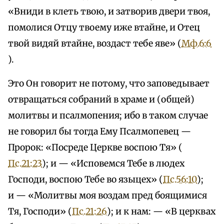
«Вниди в клеть твою, и затворив двери твоя,
помолися Отцу твоему иже втайне, и Отец
твой видяй втайне, воздаст тебе яве» (
Мф.6:6
).
Это Он говорит не потому, что заповедывает
отвращаться собраний в храме и (общей)
молитвы и псалмопения; ибо в таком случае
не говорил бы тогда Ему Псалмопевец —
Пророк: «Посреде Церкве воспою Тя» (
Пс.21:23
); и — «Исповемся Тебе в людех
Господи, воспою Тебе во языцех» (
Пс.56:10
);
и — «Молитвы моя воздам пред боящимися
Тя, Господи» (
Пс.21:26
); и к нам: — «В церквах