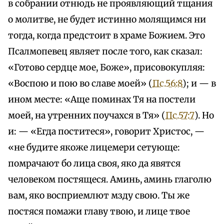
в собрании отнюдь не проявляющий тщания
о молитве, не будет истинно молящимся ни
тогда, когда предстоит в храме Божием. Это
Псалмопевец являет после того, как сказал:
«Готово сердце мое, Боже», присовокупляя:
«Воспою и пою во славе моей» (
Пс.56:8
); и — в
ином месте: «Аще поминах Тя на постели
моей, на утренних поучахся в Тя» (
Пс.57:7
). Но
и: — «Егда поститеся», говорит Христос, —
«не будите якоже лицемери сетующе:
помрачают бо лица своя, яко да явятся
человеком постящеся. Аминь, аминь глаголю
вам, яко восприемлют мзду свою. Ты же
постяся помажи главу твою, и лице твое