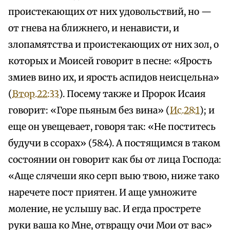
проистекающих от них удовольствий, но —
от гнева на ближнего, и ненависти, и
злопамятства и проистекающих от них зол, о
которых и Моисей говорит в песне: «Ярость
змиев вино их, и ярость аспидов неисцельна»
(
Втор.22:33
). Посему также и Пророк Исаия
говорит: «Горе пьяным без вина» (
Ис.28:1
); и
еще он увещевает, говоря так: «Не поститесь
будучи в ссорах» (58:4). А постящимся в таком
состоянии он говорит как бы от лица Господа:
«Аще слячеши яко серп выю твою, ниже тако
наречете пост приятен. И аще умножите
моление, не услышу вас. И егда прострете
руки ваша ко Мне, отвращу очи Мои от вас»