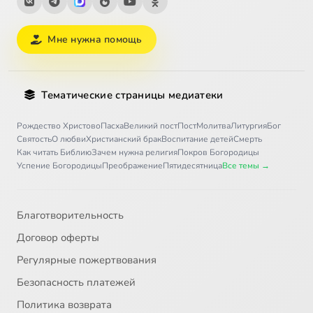
Мне нужна помощь
Тематические страницы медиатеки
Рождество Христово
Пасха
Великий пост
Пост
Молитва
Литургия
Бог
Святость
О любви
Христианский брак
Воспитание детей
Смерть
Как читать Библию
Зачем нужна религия
Покров Богородицы
Успение Богородицы
Преображение
Пятидесятница
Все темы →
Благотворительность
Договор оферты
Регулярные пожертвования
Безопасность платежей
Политика возврата