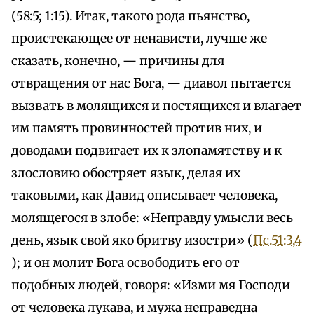
(58:5; 1:15). Итак, такого рода пьянство,
проистекающее от ненависти, лучше же
сказать, конечно, — причины для
отвращения от нас Бога, — диавол пытается
вызвать в молящихся и постящихся и влагает
им память провинностей против них, и
доводами подвигает их к злопамятству и к
злословию обостряет язык, делая их
таковыми, как Давид описывает человека,
молящегося в злобе: «Неправду умысли весь
день, язык свой яко бритву изостри» (
Пс.51:3,4
); и он молит Бога освободить его от
подобных людей, говоря: «Изми мя Господи
от человека лукава, и мужа неправедна