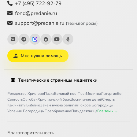
+7 (495) 722-92-79
fond@predanie.ru
support@predanie.ru
(техн.вопросы)
Мне нужна помощь
Тематические страницы медиатеки
Рождество Христово
Пасха
Великий пост
Пост
Молитва
Литургия
Бог
Святость
О любви
Христианский брак
Воспитание детей
Смерть
Как читать Библию
Зачем нужна религия
Покров Богородицы
Успение Богородицы
Преображение
Пятидесятница
Все темы →
Благотворительность