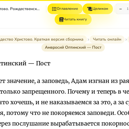
−
Рождество Христово. Рождественский Пост
Оглавление
Целиком
1
Читать книгу
дество Христово. Краткая версия сборника
Читать онлайн
Амвросий Оптинский — Пост
птинский — Пост
т значение, а заповедь, Адам изгнан из рая
только запрещенного. Почему и теперь в ч
что хочешь, и не наказываемся за это, а за
я, потому что не покоряемся заповеди. Ос
через послушание вырабатывается покорнос