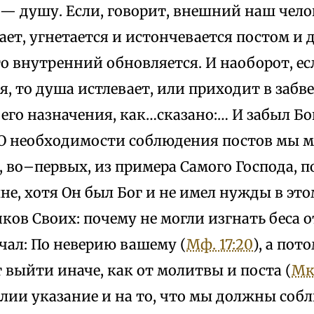
 душу. Если, говорит, внешний наш человек
вает, угнетается и истончевается постом и
о внутренний обновляется. И наоборот, ес
я, то душа истлевает, или приходит в забв
его назначения, как…сказано:… И забыл Бог
 О необходимости соблюдения постов мы м
, во–первых, из примера Самого Господа, 
не, хотя Он был Бог и не имел нужды в это
ков Своих: почему не могли изгнать беса о
чал: По неверию вашему (
Мф. 17:20
), а пот
 выйти иначе, как от молитвы и поста (
Мк.
елии указание и на то, что мы должны собл