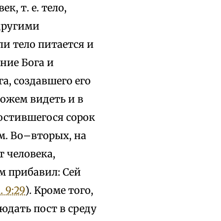
, т. е. тело,
 другими
ли тело питается и
ение Бога и
а, создавшего его
ожем видеть и в
постившегося сорок
м. Во–вторых, на
т человека,
ом прибавил: Сей
 9:29
). Kроме того,
юдать пост в среду