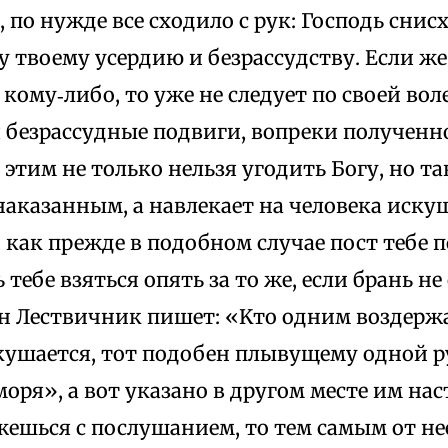
, по нужде все сходило с рук: Господь снис
 твоему усердию и безрассудству. Если ж
кому‑либо, то уже не следует по своей вол
я безрассудные подвиги, вопреки полученн
и этим не только нельзя угодить Богу, но т
наказанным, а навлекает на человека иску
как прежде в подобном случае пост тебе 
 тебе взяться опять за то же, если брань н
н Лествичник пишет: «Kто одним воздерж
кушается, тот подобен плывущему одной 
оря», а вот указано в другом месте им нас
ешься с послушанием, то тем самым от нее 