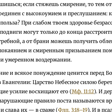
шишься; если стяжешь смирение, то тем отс
 соединен с высокоумием и преслушанием: 
 польза? При слабом твоем здоровье безрас
одвиги могут только до конца расстроить
требной, а от брани можешь получить обле
покаянием и смиренным призыванием пом
и умеренном воздержании.
ние и всякое понуждение ценится перед Бо
 Евангелии: Царство Небесное силою берет
ие усилие восхищают его (
Мф. 11:12
). И д
нарушающие правило поста называются вра
 и слава их — в сраме (
Флп. 3:18–19
). И в пс