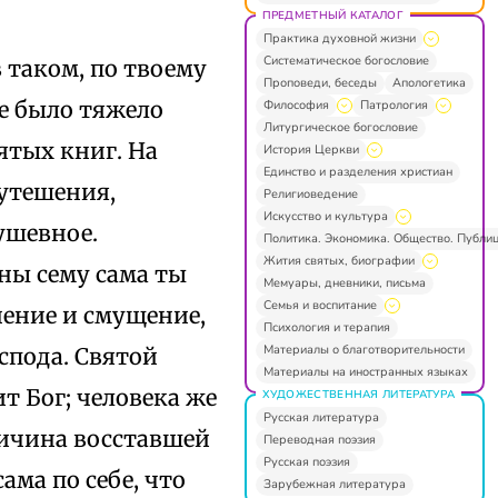
ПРЕДМЕТНЫЙ КАТАЛОГ
Практика духовной жизни
Систематическое богословие
 таком, по твоему
Проповеди, беседы
Апологетика
бе было тяжело
Философия
Патрология
Литургическое богословие
ятых книг. На
История Церкви
Единство и разделения христиан
 утешения,
Религиоведение
Искусство и культура
ушевное.
Политика. Экономика. Общество. Публи
Жития святых, биографии
ны сему сама ты
Мемуары, дневники, письма
Семья и воспитание
нение и смущение,
Психология и терапия
Материалы о благотворительности
спода. Святой
Материалы на иностранных языках
т Бог; человека же
ХУДОЖЕСТВЕННАЯ ЛИТЕРАТУРА
Русская литература
ричина восставшей
Переводная поэзия
Русская поэзия
ама по себе, что
Зарубежная литература