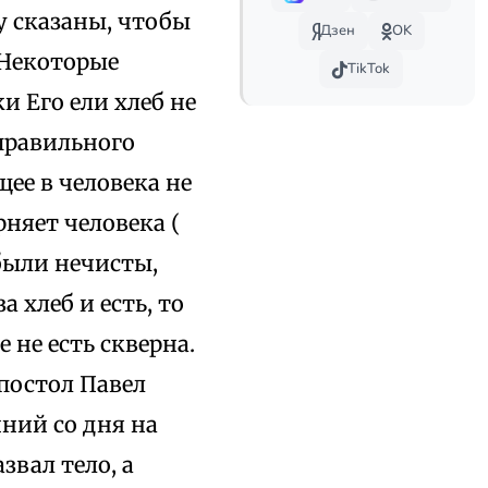
у сказаны, чтобы
Дзен
OK
 Некоторые
TikTok
и Его ели хлеб не
правильного
щее в человека не
рняет человека (
 были нечисты,
а хлеб и есть, то
 не есть скверна.
апостол Павел
нний со дня на
звал тело, а