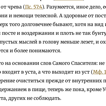
от чрева (
Пс. 57:4
). Разумеется, иное дело,
зни и немощи телесной. А здоровые от пос
верх того долговечнее бывают, хотя на ви
 посте и воздержании и плоть не так бунтуе
 пустых мыслей в голову меньше лезет, и о
тся и более понимаются.
 на основании слов Самого Спасителя: не 
 входит в уста, а что выходит из уст (
Мф. 1
ерение очиститься прежде от внутренних п
держанием в пище, теперь же пока, кроме У
та, других не соблюдать.