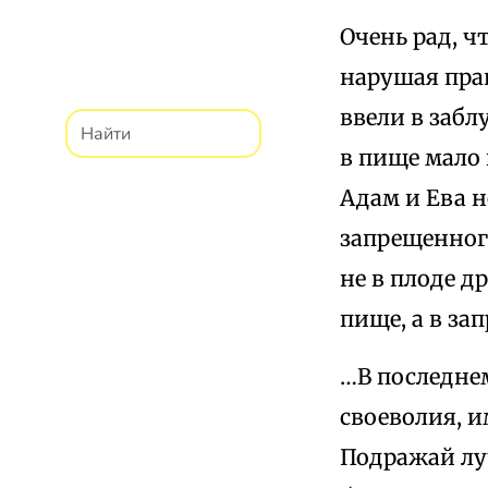
Очень рад, ч
нарушая пра
ввели в забл
в пище мало 
Адам и Ева н
запрещенного
не в плоде д
пище, а в з
…В последнем
своеволия, и
Подражай лу