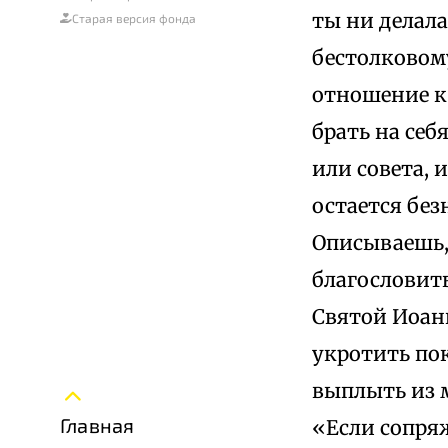
ты ни делала
Старая версия фонда
бестолковому
отношение к 
брать на себ
или совета, 
остается без
Описываешь, 
благословить
Святой Иоан
укротить по
выплыть из м
Главная
«Если сопряж