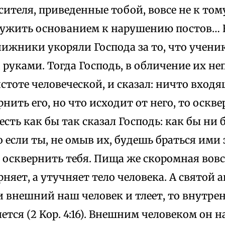
сителя, приведенные тобой, вовсе не к том
лужить основанием к нарушению постов…
ижники укоряли Господа за то, что ученик
руками. Тогда Господь, в обличение их не
стоте человеческой, и сказал: ничто входя
нить его, но что исходит от него, то оскве
о есть как бы так сказал Господь: как бы ни
 если ты, не омыв их, будешь браться ими з
 осквернить тебя. Пища же скоромная вовсе
рняет, а утучняет тело человека. А святой 
и внешний наш человек и тлеет, то внутре
ется (2 Kор. 4:16). Внешним человеком он на