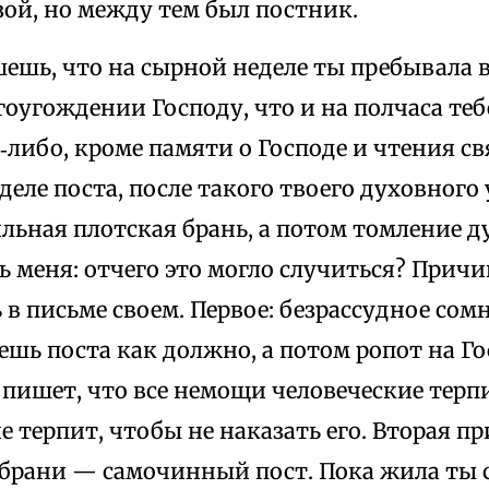
зой, но между тем был постник.
ешь, что на сырной неделе ты пребывала в
оугождении Господу, что и на полчаса те
‑либо, кроме памяти о Господе и чтения св
деле поста, после такого твоего духовного
льная плотская брань, а потом томление д
 меня: отчего это могло случиться? Причи
в письме своем. Первое: безрассудное сом
ешь поста как должно, а потом ропот на Го
пишет, что все немощи человеческие терпи
 терпит, чтобы не наказать его. Вторая п
 брани — самочинный пост. Пока жила ты с