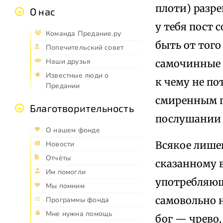
плоти) разре
О нас
у тебя пост
Команда Предание.ру
быть от того
Попечительский совет
Наши друзья
самочинные п
Известные люди о
к чему не по
Предании
смиренным 
Благотворительность
послушании 
О нашем фонде
Всякое лише
Новости
Отчёты
сказанному в
Им помогли
употребляющ
Мы помним
самовольно 
Программы фонда
Мне нужна помощь
бог — чрево,