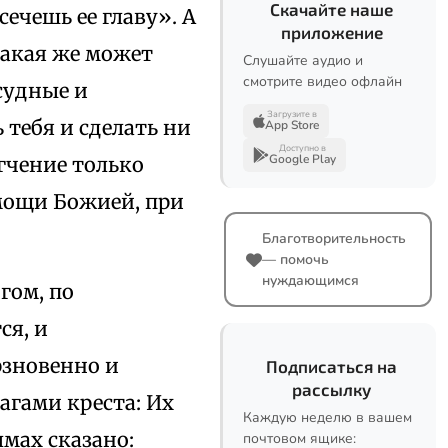
Скачайте наше
ечешь ее главу». А
приложение
какая же может
Слушайте аудио и
смотрите видео офлайн
судные и
Загрузите в
 тебя и сделать ни
App Store
Доступно в
Google Play
гчение только
ощи Божией, при
Благотворительность
— помочь
нуждающимся
гом, по
ся, и
ерзновенно и
Подписаться на
рассылку
гами креста: Их
Каждую неделю в вашем
алмах сказано:
почтовом ящике: