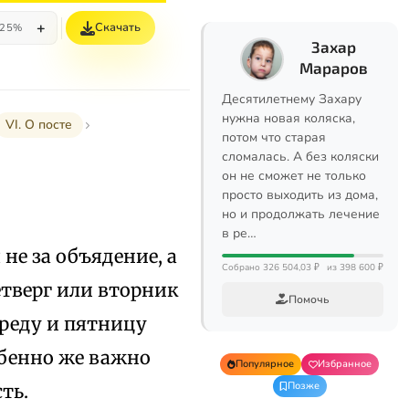
+
Скачать
25%
Захар
Мараров
Десятилетнему Захару
нужна новая коляска,
VI. О посте
потом что старая
сломалась. А без коляски
он не сможет не только
просто выходить из дома,
но и продолжать лечение
в ре…
 не за объядение, а
Собрано 326 504,03 ₽
из 398 600 ₽
етверг или вторник
Помочь
 среду и пятницу
обенно же важно
Популярное
Избранное
Позже
ть.