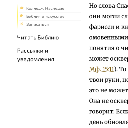
Но слова Спа
Колледж Наследие
они могли с
Библия в искусстве
Записаться
фарисеи и кн
омовенными 
Читать Библию
понятия о чи
Рассылки и
может осквер
уведомления
Мф. 15:11
). Т
твои руки, но
это не может
Она не оскве
говорит: Есл
день обновля