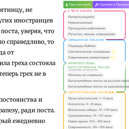
Наш лекторий
Сделано в Предан
пятницу, не
С ЧЕГО НАЧАТЬ
Интересующимся
ругих иностранцев
Новоначальным
Приходским работникам
поста, уверяя, что
Регентам, певчим, клирошанам
СВЯЩЕННОЕ ПИСАНИЕ
ло справедливо, то
Переводы Библии
да от
Святоотеческие толкования
Современные комментарии
ила греха состояла
МОЛИТВОСЛОВЫ.
БОГОСЛУЖЕБНЫЕ ТЕКСТЫ
Молитвы по-русски
теперь грех не в
Молитвы по-славянски
Богослужебные тексты на русском язык
Богослужебные тексты на церковнослав
СВЯТООТЕЧЕСКОЕ НАСЛЕДИЕ
епостоянства и
Мужи апостольские. I—II века
Апологеты. II—III века
апезу, ради поста.
Вселенские соборы. IV—VIII века
Средневековье. IX—XV века
орый ежедневно
Новое время. XVI—XIX века
Современность. XX—XXI века