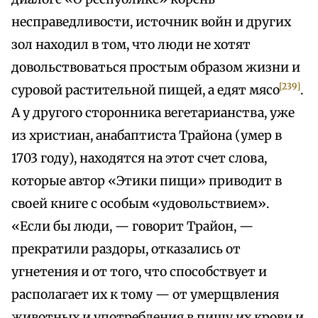
несправедливости, источник войн и других
зол находил в том, что люди не хотят
довольствоваться простым образом жизни и
[239]
суровой растительной пищей, а едят мясо
.
А у другого сторонника вегетарианства, уже
из христиан, анабаптиста Трайона (умер в
1703 году), находятся на этот счет слова,
которые автор «Этики пищи» приводит в
своей книге с особым «удовольствием».
«Если бы люди, — говорит Трайон, —
прекратили раздоры, отказались от
угнетения и от того, что способствует и
располагает их к тому — от умерщвления
животных и употребления в пищу их крови и