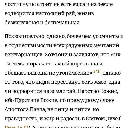
достигнуть: стоит не есть мяса и на земле
водворится настоящий рай, жизнь
безмятежная и беспечальная.
Позволительно, однако, более чем усомниться
в осуществимости всех радужных мечтаний
вегетарианцев. Хотя они и заявляют, что «их
система поражает самый корень зла и
[241]
обещает выгоды не утопические»
, однако
от того, что люди перестанут есть мясо, едва
ли водворится на земле рай, Царство Божие,
ибо Царствие Божие, по премудрому слову
Апостола Павла, не пища и питие, но
праведность, и мир и радость в Святом Духе (
Рим. 14:17
). Христианское учение всегда было