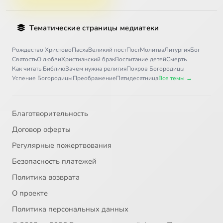
Тематические страницы медиатеки
Рождество Христово
Пасха
Великий пост
Пост
Молитва
Литургия
Бог
Святость
О любви
Христианский брак
Воспитание детей
Смерть
Как читать Библию
Зачем нужна религия
Покров Богородицы
Успение Богородицы
Преображение
Пятидесятница
Все темы →
Благотворительность
Договор оферты
Регулярные пожертвования
Безопасность платежей
Политика возврата
О проекте
Политика персональных данных