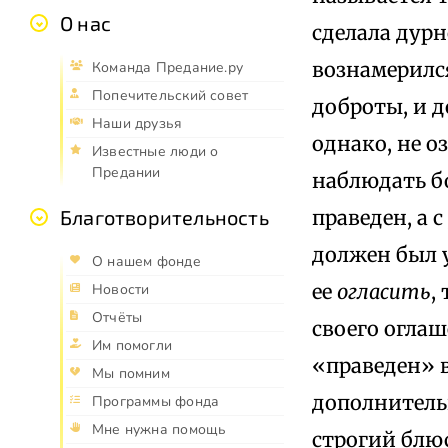
О нас
сделала дурн
вознамерился
Команда Предание.ру
Попечительский совет
доброты, и д
Наши друзья
однако, не о
Известные люди о
Предании
наблюдать бо
праведен, а 
Благотворительность
должен был у
О нашем фонде
ее
огласить
,
Новости
Отчёты
своего огла
Им помогли
«праведен» 
Мы помним
дополнительн
Программы фонда
Мне нужна помощь
строгий блюс