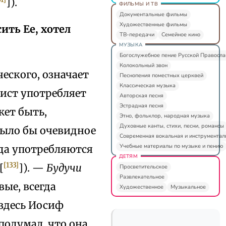
]).
ФИЛЬМЫ И ТВ
Документальные фильмы
Художественные фильмы
ить Ее, хотел
ТВ-передачи
Семейное кино
МУЗЫКА
Богослужебное пение Русской Правосл
Колокольный звон
ческого, означает
Песнопения поместных церквей
Классическая музыка
лист употребляет
Авторская песня
Эстрадная песня
жет быть,
Этно, фольклор, народная музыка
Духовные канты, стихи, песни, романсы
было бы очевидное
Современная вокальная и инструментал
Учебные материалы по музыке и пению
гда употребляются
ДЕТЯМ
[133]
[
]). —
Будучи
Просветительское
Развлекательное
вые, всегда
Художественное
Музыкальное
 здесь Иосиф
 подумал, что она