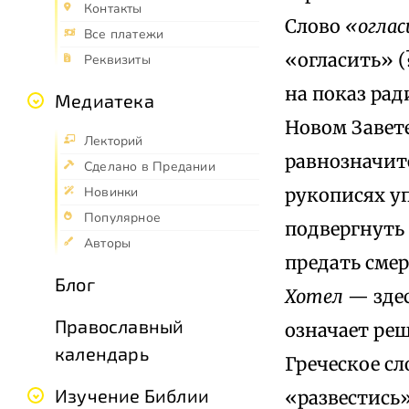
Контакты
Слово
«огла
Все платежи
«огласить» (
Реквизиты
на показ рад
Медиатека
Новом Завете
Лекторий
равнозначит
Сделано в Предании
рукописях у
Новинки
Популярное
подвергнуть 
Авторы
предать смер
Блог
Хотел
— здес
Православный
означает реш
календарь
Греческое сл
Изучение Библии
«развестись»