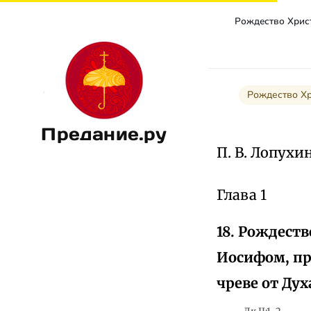
Рождество Хр
Предание.ру
П. В. Лопухи
Глава 1
18. Рождеств
Иосифом, пр
чреве от Дух