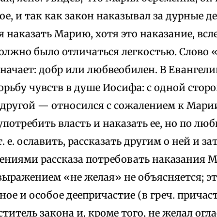
ое, и так как закон наказывал за дурные де
 наказать Марию, хотя это наказание, всл
олжно было отличаться легкостью. Слово 
значает: добр или любвеобилен. В Евангел
рьбу чувств в душе Иосифа: с одной сторо
с другой — относился с сожалением к Марии
потребить власть и наказать ее, но по люб
 т. е. ославить, рассказать другим о ней и 
шениями рассказа потребовать наказания М
выражением «не желая» не объясняется; э
ое и особое деепричастие (в греч. причас
титель закона и, кроме того, не желал огл