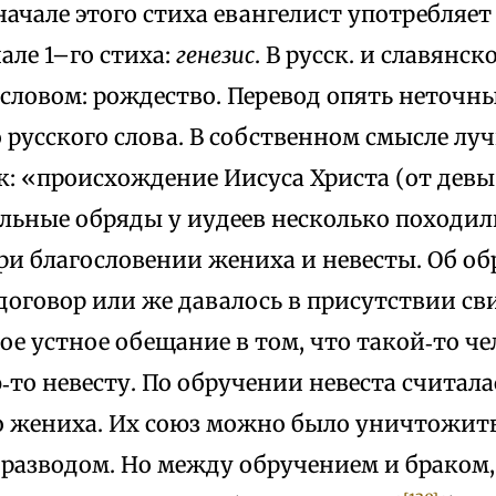
 начале этого стиха евангелист употребляет
чале 1–го стиха:
генезис
. В русск. и славянск
 словом: рождество. Перевод опять неточн
 русского слова. В собственном смысле лу
ак: «происхождение Иисуса Христа (от дев
альные обряды у иудеев несколько походил
и благословении жениха и невесты. Об о
договор или же давалось в присутствии св
е устное обещание в том, что такой‑то чел
то невесту. По обручении невеста считал
о жениха. Их союз можно было уничтожит
азводом. Но между обручением и браком, к