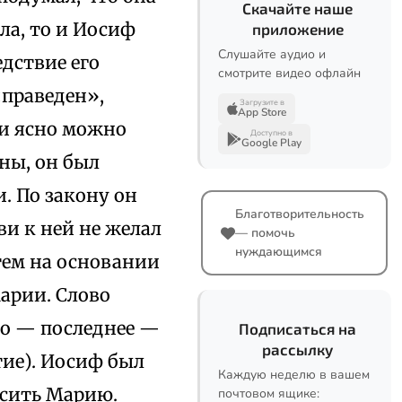
Скачайте наше
ла, то и Иосиф
приложение
Слушайте аудио и
едствие его
смотрите видео офлайн
«праведен»,
Загрузите в
App Store
ии ясно можно
Доступно в
Google Play
ны, он был
. По закону он
Благотворительность
ви к ней не желал
— помочь
нуждающимся
затем на основании
арии. Слово
то — последнее —
Подписаться на
рассылку
тие). Иосиф был
Каждую неделю в вашем
асить Марию.
почтовом ящике: