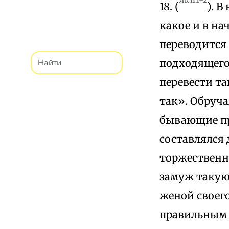
Лк II:1–2
18. (
). В
какое и в на
переводится
подходящего
перевести т
так». Обруч
бывающие пр
составлялся 
торжественно
замуж такую‑
женой своег
правильным р