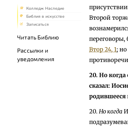
присутствии 
Колледж Наследие
Библия в искусстве
Второй торж
Записаться
вознамерился
Читать Библию
переговоры, 
Втор 24, 1
; н
Рассылки и
уведомления
противоречи
20. Но когда
сказал: Иос
родившееся в
20.
Но когда
И
подразумева