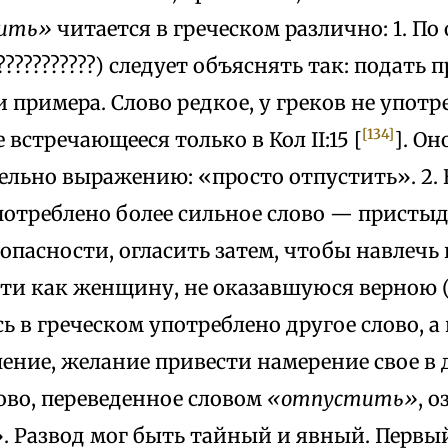
сить»
читается в греческом различно: 1. П
???????????) следует объяснять так: подать
и примера. Слово редкое, у греков не употр
[134]
 встречающееся только в Кол II:15 [
]. О
ельно выражению: «просто отпустить». 2. 
потреблено более сильное слово — присты
опасности, огласить затем, чтобы навлечь 
ти как женщину, не оказавшуюся верною (???
ь в греческом употреблено другое слово, а
ение, желание привести намерение свое в 
ово, переведенное словом
«отпустить»
, 
. Развод мог быть тайный и явный. Первы