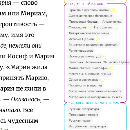
ария
— слово
ПРЕДМЕТНЫЙ КАТАЛОГ
Практика духовной жизни
ям или Мириам,
Систематическое богословие
Проповеди, беседы
Апологетика
троптивость —
Философия
Патрология
Литургическое богословие
му, имя это
История Церкви
де, нежели они
Единство и разделения христиан
Религиоведение
и ли Иосиф и Мария
Искусство и культура
Политика. Экономика. Общество. Публи
ту, «Мария жила
Жития святых, биографии
Мемуары, дневники, письма
 принять Марию,
Семья и воспитание
Психология и терапия
ария не жили в
Материалы о благотворительности
Материалы на иностранных языках
м. —
Оказалось
, —
ХУДОЖЕСТВЕННАЯ ЛИТЕРАТУРА
Святаго
. Все
Русская литература
Переводная поэзия
ясь чудесным
Русская поэзия
Зарубежная литература
31]