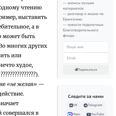
— анонсы лучших
о одному чтению
материалов;
— разговор о жизни по
 пример, выставить
Евангелию;
— новости подопечных
ебительное, а в
Благотворительного
но может быть
фонда.
Во многих других
дить или
нечто худое,
Подписаться
????????????).
 не
«не желая»
—
действие.
Следите за нами
означает
VK
Telegram
й совершался в
Макс
YouTube