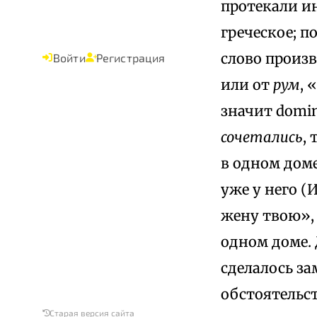
протекали ин
греческое; 
слово произ
Войти
Регистрация
или от
рум
, 
значит domi
сочетались
,
в одном доме
уже у него (
жену твою»,
одном доме. 
сделалось з
обстоятельст
Старая версия сайта