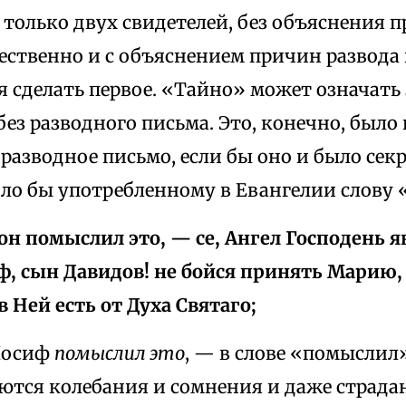
только двух свидетелей, без объяснения п
ественно и с объяснением причин развода 
 сделать первое. «Тайно» может означать 
без разводного письма. Это, конечно, был
о разводное письмо, если бы оно и было се
ло бы употребленному в Евангелии слову 
 он помыслил это, — се, Ангел Господень я
иф, сын Давидов! не бойся принять Марию,
 Ней есть от Духа Святаго;
осиф
помыслил это
, — в слове «помыслил»
ются колебания и сомнения и даже страда