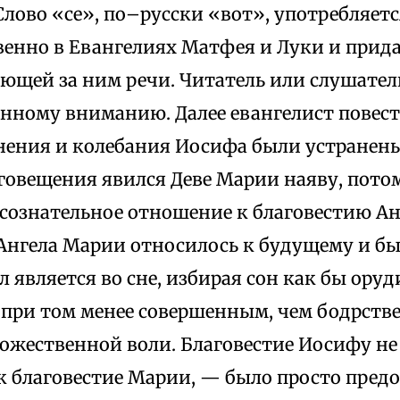
лово «се», по–русски «вот», употребляетс
енно в Евангелиях Матфея и Луки и прид
ующей за ним речи. Читатель или слушате
енному вниманию. Далее евангелист повест
нения и колебания Иосифа были устранены
говещения явился Деве Марии наяву, потом
сознательное отношение к благовестию Анг
 Ангела Марии относилось к будущему и бы
 является во сне, избирая сон как бы ору
 при том менее совершенным, чем бодрств
ожественной воли. Благовестие Иосифу не
ак благовестие Марии, — было просто пред