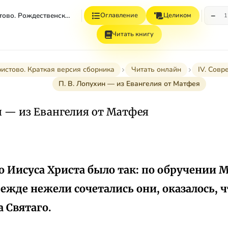
−
Рождество Христово. Рождественский Пост
Оглавление
Целиком
1
Читать книгу
истово. Краткая версия сборника
Читать онлайн
IV. Сов
П. В. Лопухин — из Евангелия от Матфея
н — из Евангелия от Матфея
о Иисуса Христа было так: по обручении 
ежде нежели сочетались они, оказалось, ч
а Святаго.