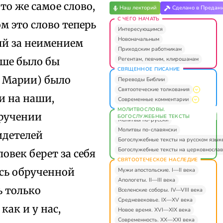
 то же самое слово,
Наш лекторий
Сделано в Предан
С ЧЕГО НАЧАТЬ
ом это слово теперь
Интересующимся
Новоначальным
ый за неимением
Приходским работникам
Регентам, певчим, клирошанам
чше было бы
СВЯЩЕННОЕ ПИСАНИЕ
ы Марии) было
Переводы Библии
Святоотеческие толкования
и на наши,
Современные комментарии
МОЛИТВОСЛОВЫ.
бручении
БОГОСЛУЖЕБНЫЕ ТЕКСТЫ
Молитвы по-русски
Молитвы по-славянски
идетелей
Богослужебные тексты на русском язык
Богослужебные тексты на церковнослав
овек берет за себя
СВЯТООТЕЧЕСКОЕ НАСЛЕДИЕ
ась обрученной
Мужи апостольские. I—II века
Апологеты. II—III века
ь только
Вселенские соборы. IV—VIII века
Средневековье. IX—XV века
ак и у нас,
Новое время. XVI—XIX века
Современность. XX—XXI века