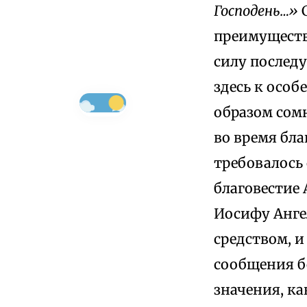
Господень…»
С
преимуществ
силу послед
здесь к особ
образом сом
во время бла
требовалось 
благовестие
Иосифу Ангел
средством, и
сообщения б
значения, к