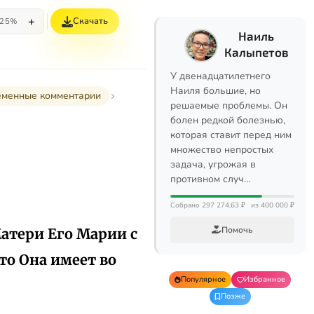
+
Скачать
25%
Наиль
Калыпетов
У двенадцатилетнего
Наиля большие, но
ременные комментарии
решаемые проблемы. Он
болен редкой болезнью,
которая ставит перед ним
множество непростых
задача, угрожая в
противном случ…
Собрано 297 274,63 ₽
из 400 000 ₽
Помочь
Матери Его Марии с
то Она имеет во
Популярное
Избранное
Позже