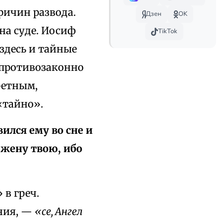
ричин развода.
Дзен
OK
на суде. Иосиф
TikTok
здесь и тайные
о противозаконно
кретным,
«тайно».
вился ему во сне и
 жену твою, ибо
 в греч.
ния, —
«се, Ангел