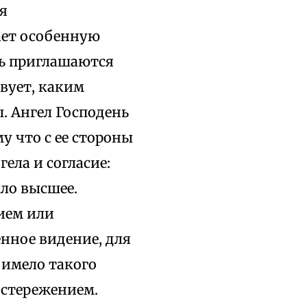
я
ает особенную
ль приглашаются
вует, каким
. Ангел Господень
у что с ее стороны
ела и согласие:
ло высшее.
дием или
енное видение, для
 имело такого
остережением.