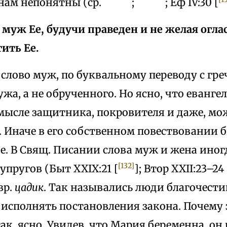
 нам непонятны (ср.
;
; Еф IV:30 [
 муж Ее, будучи праведен и не желая оглас
ить Ее.
 слово муж, по буквальному переводу с гре
жа, а не обрученного. Но ясно, что еванге
смысле защитника, покровителя и даже, мо
. Иначе в его собственном повествовании 
е. В Свящ. Писании слова муж и жена ино
[132]
супругов (Быт XXIX:21 [
]; Втор XXII:23–24 
вр.
цадик
. Так назывались люди благочести
 исполнять постановления закона. Почему
ак, ясно. Увидев, что Мария беременна, он