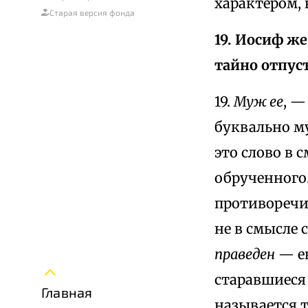
характером,
Старая версия фонда
19. Иосиф же
тайно отпуст
19.
Муж ее
, —
буквально му
это слово в 
обрученного
противоречи
не в смысле 
праведен
— е
старавшиеся
Главная
называется т