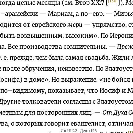
[130]
огда целые месяцы (см. Втор XX:7 [
]).
М
по–арамейски — Мариам, а по–евр. — Мирь
водится от еврейского
мери
— упрямство, с
«быть возвышенным, высоким». По Иерони
na. Все производства сомнительны. —
Преж
 т. е. прежде, чем была самая свадьба. Жил
 после обручения, неизвестно. По Златоус
Иосифа) в доме». Но выражение: «не бойся
 по–видимому, показывает, что Иосиф и М
Другие толкователи согласны с Златоусто
аметным для посторонних лиц. —
От Духа 
ва, о которых говорит евангелист, отлича
Лк III:22
Деян I:16
[1