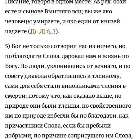
Писание, говоря в одном месте: Аз рех: бози
есте и сынове Вышняго вси; вы же яко
человецы умираете, и яко един от князей
падаете (
Пс. 81:6, 7
).
5) Бог не только сотворил нас из ничего, но,
по благодати Слова, даровал нам и жизнь по
Богу. Но люди, уклонившись от вечнаго, и по
совету диавола обратившись к тленному,
сами для себя стали виновниками тления в
смерти; потому что, как сказано выше, по
природе они были тленны, но свойственного
им по природе избегли бы по благодати, как
причастники Слова, если бы пребыли
добрыми; по причине соприсущего им Слова,