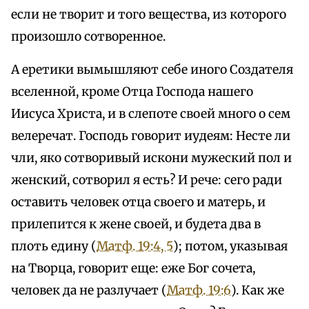
если не творит и того вещества, из которого
произошло сотворенное.
А еретики вымышляют себе иного Создателя
вселенной, кроме Отца Господа нашего
Иисуса Христа, и в слепоте своей много о сем
велеречат. Господь говорит иудеям: Несте ли
чли, яко сотворивый искони мужеский пол и
женский, сотворил я есть? И рече: сего ради
оставить человек отца своего и матерь, и
прилепится к жене своей, и будета два в
плоть едину (
Матф. 19:4, 5
); потом, указывая
на Творца, говорит еще: еже Бог сочета,
человек да не разлучает (
Матф. 19:6
). Как же