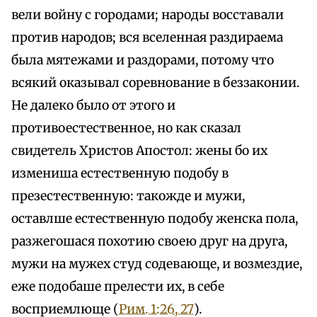
вели войну с городами; народы восставали
против народов; вся вселенная раздираема
была мятежами и раздорами, потому что
всякий оказывал соревнование в беззаконии.
Не далеко было от этого и
противоестественное, но как сказал
свидетель Христов Апостол: жены бо их
измениша естественную подобу в
презестественную: такожде и мужи,
оставлше естественную подобу женска пола,
разжегошася похотию своею друг на друга,
мужи на мужех студ содевающе, и возмездие,
еже подобаше прелести их, в себе
восприемлюще (
Рим. 1:26, 27
).