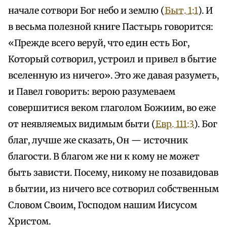
начале сотвори Бог небо и землю (
Быт. 1:1
). И
в весьма полезной книге Пастырь говорится:
«Прежде всего веруй, что един есть Бог,
Который сотворил, устроил и привел в бытие
вселенную из ничего». Это же давая разуметь,
и Павел говорить: верою разумеваем
совершитися веком глаголом Божиим, во еже
от неявляемых видимым быти (
Евр. 111:3
). Бог
благ, лучше же сказать, Он — источник
благости. В благом же ни к кому не может
быть зависти. Посему, никому не позавидовав
в бытии, из ничего все сотворил собственным
Словом Своим, Господом нашим Иисусом
Христом.