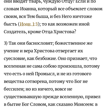
они вводят тварь, чуждую Отцу? Если и по
словам Иоанна, который все объемлет словом
своим, вся Тем быша, и без Него ничтоже
бысть (
Иоан. 1:3
); то как возможен иной
Создатель, кроме Отца Христова?
3) Так они баснословят; божественное же
учение и вера Христова отвергает их
суесловие, как безбожие. Оно признает, что
вселенная не сама собою произошла, потому
что есть о ней Промысл, и не из готового
вещества сотворена, потому что Бог не
бессилен; но из ничего, вовсе не
существовавшую прежде вселенную, привел
в бытие Бог Словом, как сказано Моисеем: в