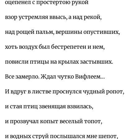
оцепенел с простертою рукой
взор устремляя ввысь, а над рекой,
над рощей пальм, вершины опустивших,
хоть воздух был бестрепетен и нем,
повисли птицы на крылах застывших.
Все замерло. Ждал чутко Вифлеем…
И вдруг в листве проснулся чудный ропот,
и стая птиц звенящая взвилась,
и прозвучал копыт веселый топот,
и водных струй послышался мне шепот,