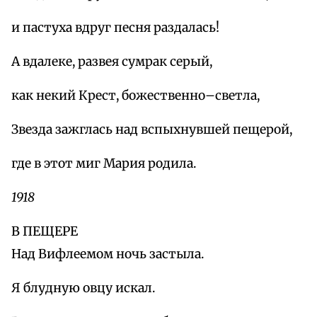
и пастуха вдруг песня раздалась!
А вдалеке, развея сумрак серый,
как некий Крест, божественно–светла,
Звезда зажглась над вспыхнувшей пещерой,
где в этот миг Мария родила.
1918
В ПЕЩЕРЕ
Над Вифлеемом ночь застыла.
Я блудную овцу искал.