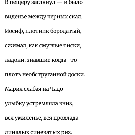
В пещеру заглянул — и было
виденье между черных скал.
Иосиф, плотник бородатый,
сжимал, как смуглые тиски,
ладони, знавшие когда–то
плоть необструганной доски.
Мария слабая на Чадо
улыбку устремляла вниз,
вся умиленье, вся прохлада
линялых синеватых риз.