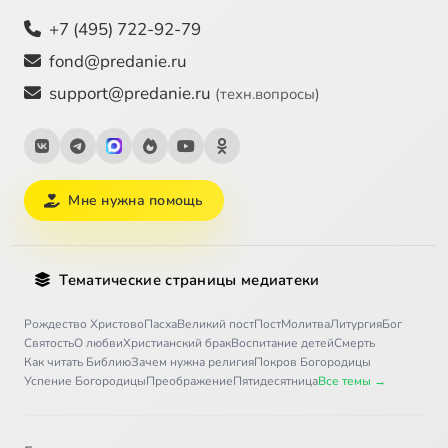
+7 (495) 722-92-79
fond@predanie.ru
support@predanie.ru
(техн.вопросы)
Мне нужна помощь
Тематические страницы медиатеки
Рождество Христово
Пасха
Великий пост
Пост
Молитва
Литургия
Бог
Святость
О любви
Христианский брак
Воспитание детей
Смерть
Как читать Библию
Зачем нужна религия
Покров Богородицы
Успение Богородицы
Преображение
Пятидесятница
Все темы →