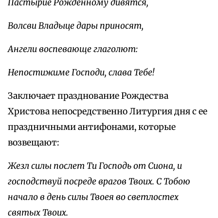
Пастырие Рожденному дивятся,
Волсви Владыце дары приносят,
Ангели воспевающе глаголют:
Непостижиме Господи, слава Тебе!
Заключает празднование Рождества
Христова непосредственно Литургия дня с ее
праздничными антифонами, которые
возвещают:
Жезл силы послет Ти Господь от Сиона, и
господствуй посреде врагов Твоих. С Тобою
начало в день силы Твоея во светлостех
святых Твоих.