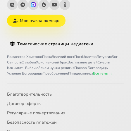
Мне нужна помощь
Тематические страницы медиатеки
Рождество Христово
Пасха
Великий пост
Пост
Молитва
Литургия
Бог
Святость
О любви
Христианский брак
Воспитание детей
Смерть
Как читать Библию
Зачем нужна религия
Покров Богородицы
Успение Богородицы
Преображение
Пятидесятница
Все темы →
Благотворительность
Договор оферты
Регулярные пожертвования
Безопасность платежей