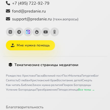
+7 (495) 722-92-79
fond@predanie.ru
support@predanie.ru
(техн.вопросы)
Мне нужна помощь
Тематические страницы медиатеки
Рождество Христово
Пасха
Великий пост
Пост
Молитва
Литургия
Бог
Святость
О любви
Христианский брак
Воспитание детей
Смерть
Как читать Библию
Зачем нужна религия
Покров Богородицы
Успение Богородицы
Преображение
Пятидесятница
Все темы →
Благотворительность