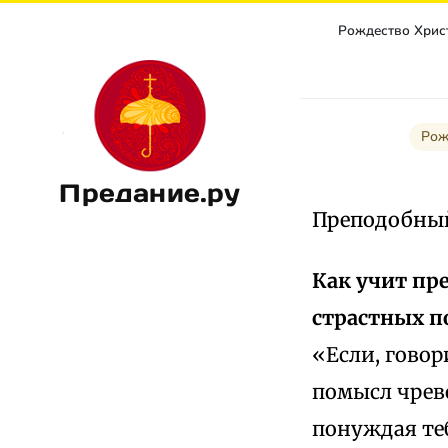
Рож
Предание.ру
Преподобный
Как учит пр
страстных п
«Если, говор
помысл чрево
понуждая те