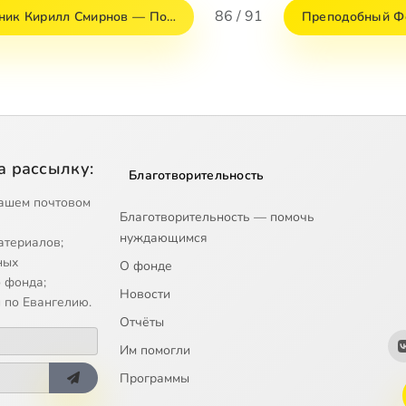
86 / 91
ник Кирилл Смирнов — По…
Преподобный Фе
а рассылку:
Благотворительность
ашем почтовом
Благотворительность — помочь
нуждающимся
атериалов;
ных
О фонде
 фонда;
Новости
 по Евангелию.
Отчёты
Им помогли
Программы