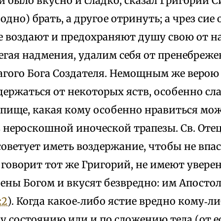
и было вкусно и сладко, сказал Григорий С
одно) брать, а другое отринуть; а чрез сие 
е воздают и предохраняют душу свою от 
егая надмения, удалим себя от пренебреж
агого Бога Создателя. Немощным же веро
держаться от некоторых яств, особенно сла
 пище, какая кому особенно нравиться мож
 нероскошной иноческой трапезы. Св. Оте
оветует иметь воздержание, чтобы не впас
 говорит тот же Григорий, не имеют уверен
ены Богом и вкусят безвредно: им Апостол
:2
). Когда какое‑либо ястие вредно кому‑ли
 состоянию или и по сложению тела (от ес