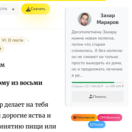
+
Скачать
25%
Захар
Мараров
Десятилетнему Захару
нужна новая коляска,
VI. О посте
потом что старая
м
сломалась. А без коляски
он не сможет не только
просто выходить из дома,
ем
но и продолжать лечение
в ре…
ому из восьми
Собрано 327 284,06 ₽
из 398 600 ₽
Помочь
р делает на тебя
 дорогие яства и
Популярное
Избранное
Позже
принятию пищи или