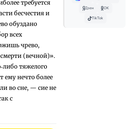
иболее требуется
Дзен
OK
асти бесчестия и
TikTok
ево обуздано
ор всех
ержишь чрево,
 смерти (вечной)».
о‑либо тяжелого
т ему нечто более
ли во сне, — сие не
ак с