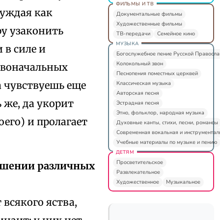
ФИЛЬМЫ И ТВ
суждая как
Документальные фильмы
Художественные фильмы
ру узаконить
ТВ-передачи
Семейное кино
МУЗЫКА
 в силе и
Богослужебное пение Русской Правосл
Колокольный звон
новоначальных
Песнопения поместных церквей
а чувствуешь еще
Классическая музыка
Авторская песня
 же, да укорит
Эстрадная песня
Этно, фольклор, народная музыка
оего) и пролагает
Духовные канты, стихи, песни, романсы
Современная вокальная и инструментал
Учебные материалы по музыке и пению
ДЕТЯМ
Просветительское
ушении различных
Развлекательное
Художественное
Музыкальное
всякого яства,