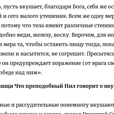
 пусть вкушает, благодаря Бога, себя же о
и сего малого утешения. Всем же одну ме
потому что тела имеют различные степени
добно меди, железу, воску. Впрочем, для 
 мера та, чтобы оставить пищу тогда, пок
ежели и насытится, не согрешит. Пресытясь
ие он предупреждает поражение (от врага св
победе над ним».
пищи Что преподобный Нил говорит о вк
ные и рассудительные понемногу вкушают 