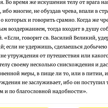
. Во время же искушения телу от врага на
 ибо многие, не обуздав чрева, впали в стр
 о которых и говорить срамно. Когда же чр
ым воздержанием, тогда входит в душу соб
. «Если, говорит св. Василий Великий, уд
й; если не удержишь, сделаешься добычею
ине утруждения от путешествия или каког
телу своему несколько снисхождения и дас
венной меры, в пище ли то, или в питии, и
уждения не заслуживает, ибо он поступил т
м и по благословной надобности».