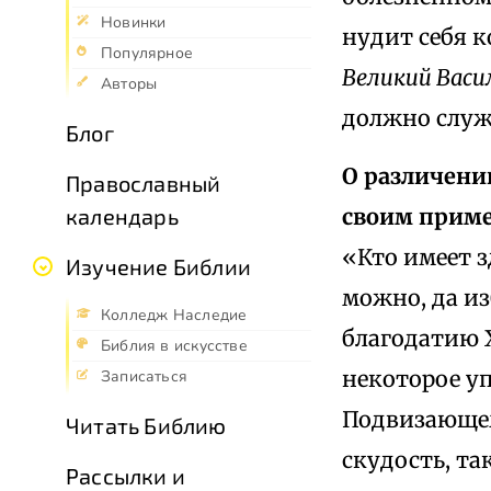
Новинки
нудит себя к
Популярное
Великий Васи
Авторы
должно служ
Блог
О различени
Православный
своим приме
календарь
«Кто имеет з
Изучение Библии
можно, да из
Колледж Наследие
благодатию Х
Библия в искусстве
некоторое уп
Записаться
Подвизающем
Читать Библию
скудость, та
Рассылки и