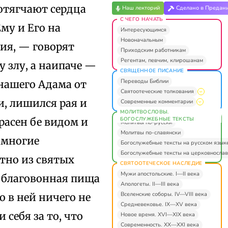
 отягчают сердца
Наш лекторий
Сделано в Предан
С ЧЕГО НАЧАТЬ
Ему и Его на
Интересующимся
Новоначальным
ия, — говорят
Приходским работникам
Регентам, певчим, клирошанам
у злу, а наипаче —
СВЯЩЕННОЕ ПИСАНИЕ
Переводы Библии
 нашего Адама от
Святоотеческие толкования
и, лишился рая и
Современные комментарии
МОЛИТВОСЛОВЫ.
БОГОСЛУЖЕБНЫЕ ТЕКСТЫ
красен бе видом и
Молитвы по-русски
Молитвы по-славянски
 многие
Богослужебные тексты на русском язык
Богослужебные тексты на церковнослав
тно из святых
СВЯТООТЕЧЕСКОЕ НАСЛЕДИЕ
Мужи апостольские. I—II века
и благовонная пища
Апологеты. II—III века
Вселенские соборы. IV—VIII века
о в ней ничего не
Средневековье. IX—XV века
 себя за то, что
Новое время. XVI—XIX века
Современность. XX—XXI века