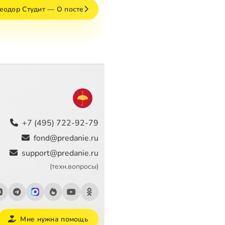
одор Студит — О посте
+7 (495) 722-92-79
fond@predanie.ru
support@predanie.ru
(техн.вопросы)
Мне нужна помощь