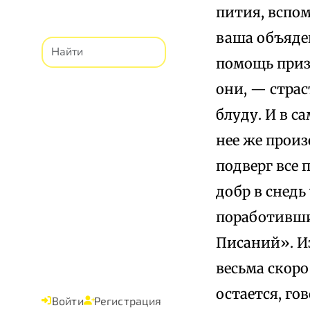
пития, вспом
ваша объяде
помощь призв
они, — страс
блуду. И в с
нее же произ
подверг все 
добр в снедь
поработившис
Писаний». Из
весьма скоро
остается, го
Войти
Регистрация