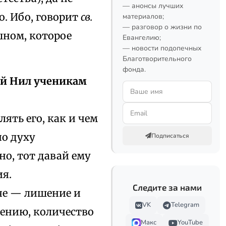
— анонсы лучших
о. Ибо, говорит
св.
материалов;
— разговор о жизни по
шном, которое
Евангелию;
— новости подопечных
Благотворительного
фонда.
ый Нил ученикам
ять его, как и чем
но духу
Подписаться
но, тот давай ему
ия.
Следите за нами
че — лишение и
VK
Telegram
дению, количество
Макс
YouTube