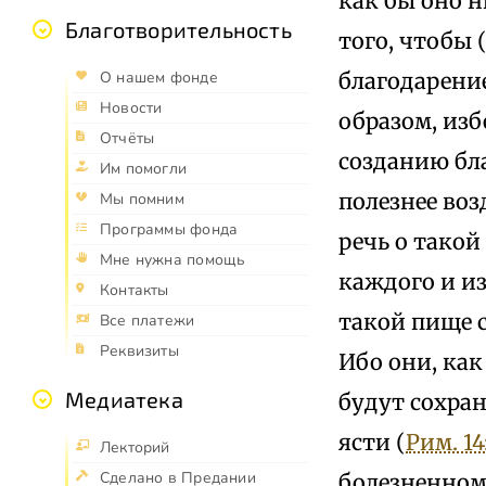
как бы оно н
Благотворительность
того, чтобы (
благодарени
О нашем фонде
Новости
образом, изб
Отчёты
созданию бл
Им помогли
полезнее воз
Мы помним
Программы фонда
речь о такой
Мне нужна помощь
каждого и из
Контакты
такой пище с
Все платежи
Реквизиты
Ибо они, как
Медиатека
будут сохран
ясти (
Рим. 14
Лекторий
Сделано в Предании
болезненному