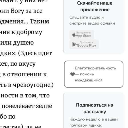
инаит: у них нет
Скачайте наше
приложение
они Богу за все
Слушайте аудио и
надмения… Таким
смотрите видео офлайн
ения к доброму
Загрузите в
App Store
ю или душею
Доступно в
Google Play
дких. (Здесь идет
ет, по вкусу
Благотворительность
ц в отношении к
— помочь
нуждающимся
ть в чревоугодие.)
ности в том, что
Подписаться на
 повелевает зелие
рассылку
бо по
Каждую неделю в вашем
почтовом ящике:
тества), да не