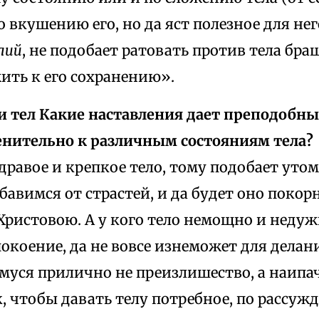
о вкушению его, но да яст полезное для нег
лий
, не подобает ратовать против тела бра
ить к его сохранению».
и тел Какие наставления дает преподобн
нительно к различным состояниям тела?
дравое и крепкое тело, тому подобает утомл
бавимся от страстей, и да будет оно покор
ристовою. А у кого тело немощно и недуж
окоение, да не вовсе изнеможет для делан
уся прилично не преизлишество, а наипа
к, чтобы давать телу потребное, по рассуж