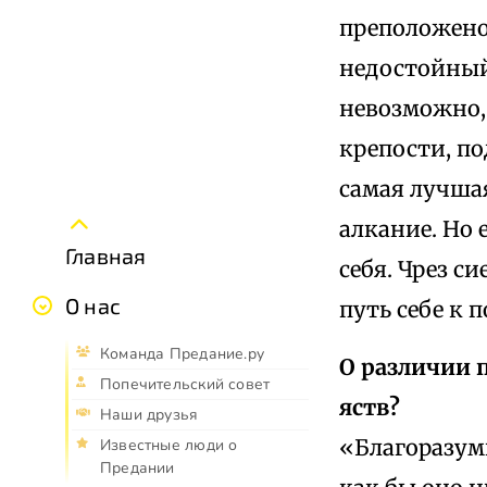
преположено,
недостойный 
невозможно, 
крепости, по
самая лучшая
алкание. Но 
Главная
себя. Чрез с
О нас
путь себе к 
Команда Предание.ру
О различии 
Попечительский совет
яств?
Наши друзья
«Благоразум
Известные люди о
Предании