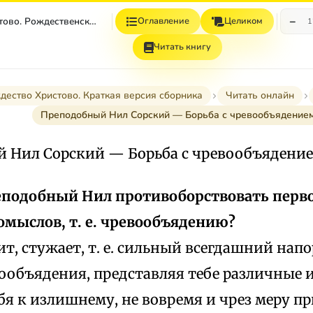
−
Рождество Христово. Рождественский Пост
Оглавление
Целиком
1
Читать книгу
дество Христово. Краткая версия сборника
Читать онлайн
Преподобный Нил Сорский — Борьба с чревообъядение
 Нил Сорский — Борьба с чревообъядени
еподобный Нил противоборствовать перв
омыслов, т. е. чревообъядению?
ит, стужает, т. е. сильный всегдашний напо
объядения, представляя тебе различные и
бя к излишнему, не вовремя и чрез меру 