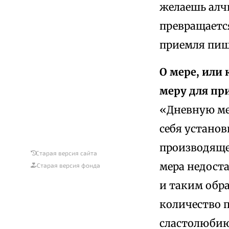
желаешь алчн
превращается
приемля пищ
О мере, или
меру для пр
«Дневную ме
себя установ
производяще
Старая версия сайта
мера недост
Старая версия фонда
и таким обра
количество п
сластолюбию