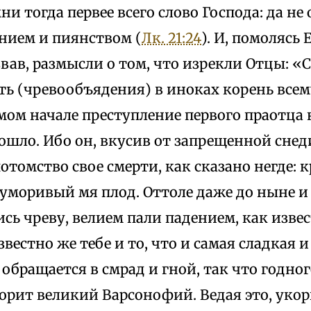
ни тогда первее всего слово Господа: да не
нием и пиянством (
Лк. 21:24
). И, помолясь 
ав, размысли о том, что изрекли Отцы: «С
ть (чревообъядения) в иноках корень всем
амом начале преступление первого праотца
ошло. Ибо он, вкусив от запрещенной снед
потомство свое смерти, как сказано негде: 
 уморивый мя плод. Оттоле даже до ныне и
ь чреву, велием пали падением, как извес
вестно же тебе и то, что и самая сладкая 
 обращается в смрад и гной, так что годног
ворит великий Варсонофий. Ведая это, укори