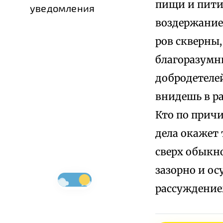
пищи и пития
уведомления
воздержание,
ров скверны,
благоразумн
добродетелей
внидешь в ра
Кто по прич
дела окажет 
сверх обыкно
зазорно и ос
рассуждение