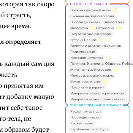
которая так скоро
ПРЕДМЕТНЫЙ КАТАЛОГ
Практика духовной жизни
й страсть,
Систематическое богословие
Проповеди, беседы
Апологетика
щее время.
Философия
Патрология
Литургическое богословие
История Церкви
л определяет
Единство и разделения христиан
Религиоведение
Искусство и культура
ть каждый сам для
Политика. Экономика. Общество. Публи
Жития святых, биографии
яжесть
Мемуары, дневники, письма
Семья и воспитание
о принятая им
Психология и терапия
Материалы о благотворительности
ит добавку малую
Материалы на иностранных языках
ХУДОЖЕСТВЕННАЯ ЛИТЕРАТУРА
ит себе такое
Русская литература
о тела, не
Переводная поэзия
Русская поэзия
м образом будет
Зарубежная литература