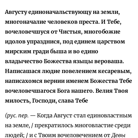
Августу единоначальствующу на земли,
многоначалие человеков преста. И Тебе,
вочеловечшуся от Чистыя, многобожие
идолов упразднися, под единем царством
мирским гради быша и во едино
владычество Божества языцы вероваша.
Написашася людие повелением кесаревым,
написахомся вернии именем Божества Тебе
вочеловечшагося Бога нашего. Велия Твоя
милость, Господи, слава Тебе
(рус. пер. —
Когда Август стал единовластным
на земле, / прекратилось многовластие среди
людей; / и с Твоим вочеловечением от
Девы