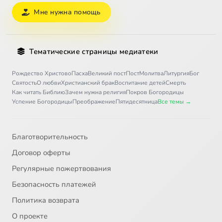
Мне нужна помощь
Тематические страницы медиатеки
Рождество Христово
Пасха
Великий пост
Пост
Молитва
Литургия
Бог
Святость
О любви
Христианский брак
Воспитание детей
Смерть
Как читать Библию
Зачем нужна религия
Покров Богородицы
Успение Богородицы
Преображение
Пятидесятница
Все темы →
Благотворительность
Договор оферты
Регулярные пожертвования
Безопасность платежей
Политика возврата
О проекте