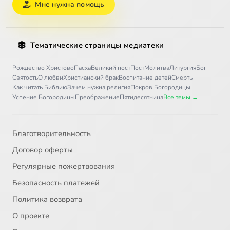
Мне нужна помощь
Тематические страницы медиатеки
Рождество Христово
Пасха
Великий пост
Пост
Молитва
Литургия
Бог
Святость
О любви
Христианский брак
Воспитание детей
Смерть
Как читать Библию
Зачем нужна религия
Покров Богородицы
Успение Богородицы
Преображение
Пятидесятница
Все темы →
Благотворительность
Договор оферты
Регулярные пожертвования
Безопасность платежей
Политика возврата
О проекте