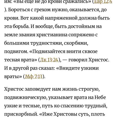
им: «Вы еще не до крови сражались» (
Евр 12:4
). Бороться с грехом нужно, оказывается, до
крови. Вот какой напряженной должна быть
эта борьба. И вообще, быть достойным на
земле звания христианина сопряжено с
большими трудностями, скорбями,
подвигом. «Подвизайтеся внити сквозе
тесная врата» (
Лк 13:24
), — говорил Христос.
И в другой раз сказал: «Внидите узкими
враты» (
Мф 7:13
).
Христос заповедует нам жизнь строгую,
подвижническую, указывает врата на Небе
узкие и тесные, путь ко спасению трудный,
прискорбный. «Иже Христовы суть, плоть