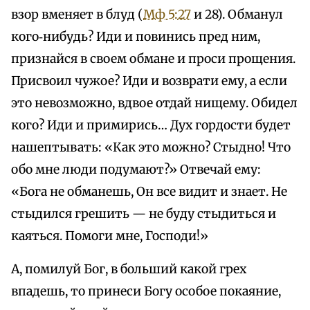
взор вменяет в блуд (
Мф 5:27
и 28). Обманул
кого‑нибудь? Иди и повинись пред ним,
признайся в своем обмане и проси прощения.
Присвоил чужое? Иди и возврати ему, а если
это невозможно, вдвое отдай нищему. Обидел
кого? Иди и примирись… Дух гордости будет
нашептывать: «Как это можно? Стыдно! Что
обо мне люди подумают?» Отвечай ему:
«Бога не обманешь, Он все видит и знает. Не
стыдился грешить — не буду стыдиться и
каяться. Помоги мне, Господи!»
А, помилуй Бог, в больший какой грех
впадешь, то принеси Богу особое покаяние,