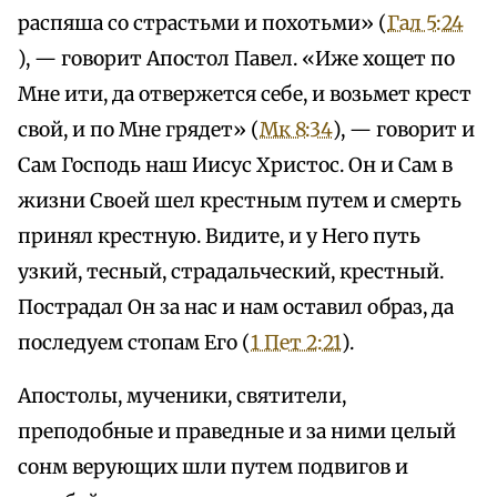
распяша со страстьми и похотьми» (
Гал 5:24
), — говорит Апостол Павел. «Иже хощет по
Мне ити, да отвержется себе, и возьмет крест
свой, и по Мне грядет» (
Мк 8:34
), — говорит и
Сам Господь наш Иисус Христос. Он и Сам в
жизни Своей шел крестным путем и смерть
принял крестную. Видите, и у Него путь
узкий, тесный, страдальческий, крестный.
Пострадал Он за нас и нам оставил образ, да
последуем стопам Его (
1 Пет 2:21
).
Апостолы, мученики, святители,
преподобные и праведные и за ними целый
сонм верующих шли путем подвигов и