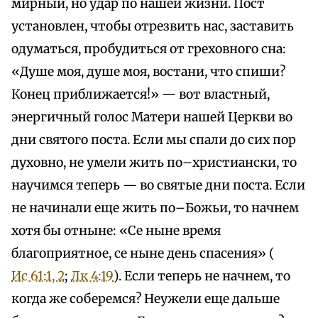
мирный, но удар по нашей жизни. Пост
установлен, чтобы отрезвить нас, заставить
одуматься, пробудиться от греховного сна:
«Душе моя, душе моя, востани, что спиши?
Конец приближается!» — вот властный,
энергичный голос Матери нашей Церкви во
дни святого поста. Если мы спали до сих пор
духовно, не умели жить по–христиански, то
научимся теперь — во святые дни поста. Если
не начинали еще жить по–Божьи, то начнем
хотя бы отныне: «Се ныне время
благоприятное, се ныне день спасения» (
Ис 61:1, 2
;
Лк 4:19
). Если теперь не начнем, то
когда же соберемся? Неужели еще дальше