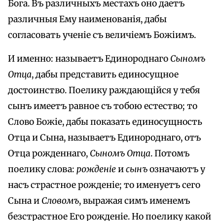
Бога. Въ различныхъ местахъ оно даетъ
различныя Ему наименованія, дабы
согласовать ученіе съ величіемъ Божіимъ.
И именно: называетъ Единороднаго
Сыномъ
Отца
, дабы представить единосущное
достоинство. Поелику раждающійся у тебя
сынъ имеетъ равное съ тобою естество; то
Слово Божіе, дабы показать единосущность
Отца и Сына, называетъ Единороднаго, отъ
Отца рожденнаго,
Сыномъ Отца
. Потомъ
поелику слова:
рожденіе
и
сынъ
означаютъ у
насъ страстное рожденіе; то именуетъ сего
Сына и
Словомъ
, выражая симъ именемъ
безстрастное Его рожденіе. Но поелику какой