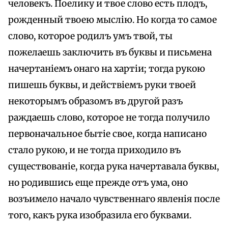
человекъ. Поелику и твое слово есть плодъ,
рожденный твоею мыслію. Но когда то самое
слово, которое родилъ умъ твой, ты
пожелаешь заключить въ буквы и письмена
начертаніемъ онаго на хартіи; тогда рукою
пишешь буквы, и действіемъ руки твоей
некоторымъ образомъ въ другой разъ
раждаешь слово, которое не тогда получило
первоначальное бытіе свое, когда написано
стало рукою, и не тогда приходило въ
существованіе, когда рука начертавала буквы,
но родившись еще прежде отъ ума, оно
возъимело начало чувственнаго явленія после
того, какъ рука изобразила его буквами.