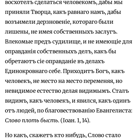
восхотелъ сделаться человекомъ, дабы мы
приняли Творца, какъ равнаго намъ, дабы
возъимели дерзновеніе, котораго были
лишены, не имея собственныхъ заслугъ.
Влекомые предъ судилище, и не имеющіе для
оправданія собственныхъ делъ, какъ бы
обретаютъ сіе оправданіе въ делахъ
Единокровнаго себе. Приходитъ Богъ, какъ
человекъ, не место на место переменяя, но
невидимое естество делая видимымъ. Сталъ
видимъ, какъ человекъ, и явился, какъ одинъ
отъ людей, по благовествованію Евангелиста:
Слово плоть бысть
. (Іоан. 1, 14).
Но какъ, скажетъ кто нибудь, Слово стало