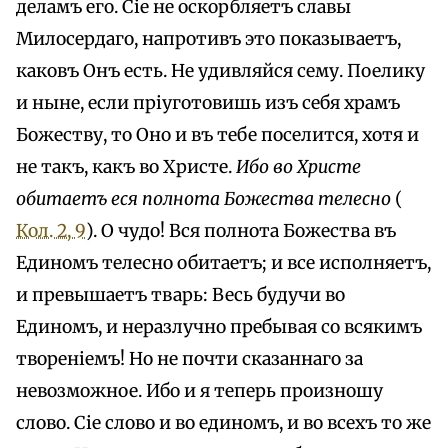
деламъ его. Сіе не оскорбляетъ славы
Милосердаго, напротивъ это показываетъ,
каковъ Онъ есть. He удивляйся сему. Поелику
и ныне, если пріуготовишь изъ себя храмъ
Божеству, то Оно и въ тебе поселится, хотя и
не такъ, какъ во Христе.
Ибо во Христе
обитаетъ еся полнота Божества телесно
(
Кол. 2, 9
). О чудо! Вся полнота Божества въ
Единомъ телесно обитаетъ; и все исполняетъ,
и превышаетъ тварь: Весь будучи во
Единомъ, и неразлучно пребывая со всякимъ
твореніемъ! Но не почти сказаннаго за
невозможное. Ибо и я теперь произношу
слово. Сіе слово и во единомъ, и во всехъ то же