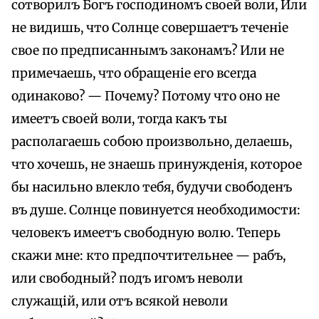
сотворилъ Богъ господиномъ своей воли, Или
не видишь, что Солнце совершаетъ теченіе
свое по предписаннымъ законамъ? Или не
примечаешь, что обращеніе его всегда
одинаково? — Почему? Потому что оно не
имеетъ своей воли, тогда какъ ты
располагаешь собою произвольно, делаешь,
что хочешь, не знаешь принужденія, которое
бы насильно влекло тебя, будучи свободенъ
въ душе. Солнце повинуется необходимости:
человекъ имеетъ свободную волю. Теперь
скажи мне: кто предпочтительнее — рабъ,
или свободный? подъ игомъ неволи
служащій, или отъ всякой неволи