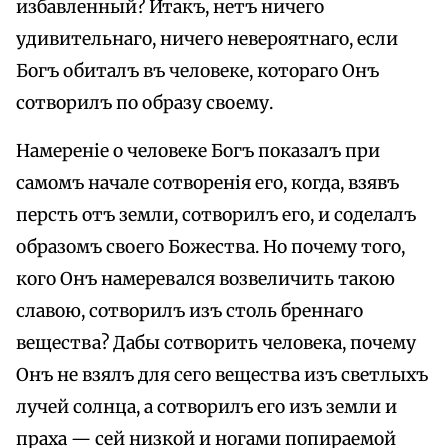
избавленный? Итакъ, нетъ ничего
удивительнаго, ничего невероятнаго, если
Богъ обиталъ въ человеке, котораго Онъ
сотворилъ по образу своему.
Намереніе о человеке Богъ показалъ при
самомъ начале сотворенія его, когда, взявъ
персть отъ земли, сотворилъ его, и соделалъ
образомъ своего Божества. Но почему того,
кого Онъ намеревался возвеличить такою
славою, сотворилъ изъ столь бреннаго
вещества? Дабы сотворить человека, почему
Онъ не взялъ для сего вещества изъ светлыхъ
лучей солнца, а сотворилъ его изъ земли и
праха — сей низкой и ногами попираемой