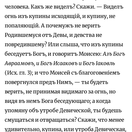
человека. Какъ же виделъ? Скажи. — Виделъ
огнь изъ купины исходящій, и купину, не
попаляющій. А почемужъ не верить
Родившемуся отъ Девы, и девства не
повредившему? Или слыша, что изъ купины
беседуетъ Богъ, и говоритъ Моисею:
Азъ Богъ
Авраамовъ, и Богъ Исааковъ и Богъ Іаковль
(Исх. гл. 3); и что Моисей съ благоговеніемъ
повергнулся предъ Нимъ, — ты будеть
верить, не принимая видимаго за огнь, но
видя въ немъ Бога беседующаго; а когда
упомяну объ утробе Девической, ты будешь
смущаться и отвращаться? Скажи, что менее
удивительно, купина, или утроба Девическая,