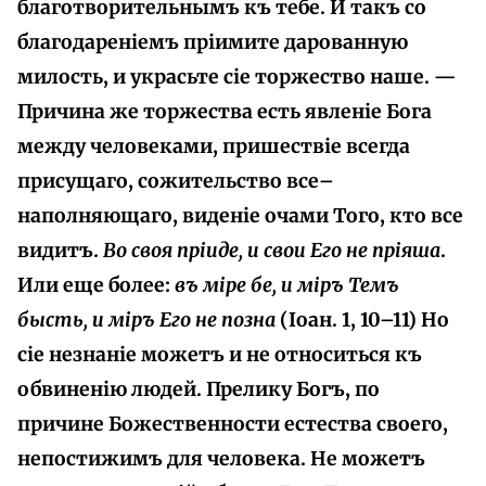
благотворительнымъ къ тебе. И такъ со
благодареніемъ пріимите дарованную
милость, и украсьте сіе торжество наше. —
Причина же торжества есть явленіе Бога
между человеками, пришествіе всегда
присущаго, сожительство все–
наполняющаго, виденіе очами Того, кто все
видитъ.
Во своя пріиде, и свои Его не пріяша
.
Или еще более:
въ міре бе, и міръ Темъ
бысть, и міръ Его не позна
(Іоан. 1, 10–11) Но
сіе незнаніе можетъ и не относиться къ
обвиненію людей. Прелику Богъ, по
причине Божественности естества своего,
непостижимъ для человека. He можетъ