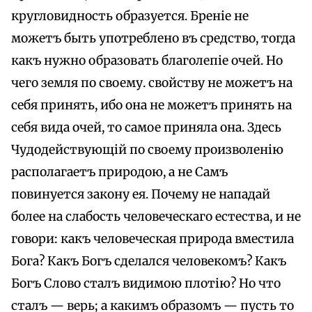
кругловидность образуется. Бреніе не
можетъ быть употреблено въ средство, тогда
какъ нужно образовать благолепіе очей. Но
чего земля по своему. свойству не можетъ на
себя принять, ибо она не можетъ принять на
себя вида очей, то самое приняла она. Здесь
Чудодействующій по своему произволенію
располагаетъ природою, а не Самъ
повинуется закону ея. Почему не нападай
более на слабость человеческаго естества, и не
говори: какъ человеческая природа вместила
Бога? Какъ Богъ сделался человекомъ? Какъ
Богъ Слово сталъ видимою плотію? Но что
сталъ — верь; а какимъ образомъ — пусть то