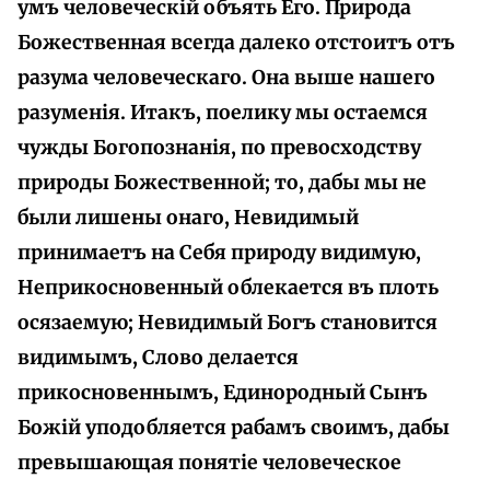
умъ человеческій объять Его. Природа
Божественная всегда далеко отстоитъ отъ
разума человеческаго. Она выше нашего
разуменія. Итакъ, поелику мы остаемся
чужды Богопознанія, по превосходству
природы Божественной; то, дабы мы не
были лишены онаго, Невидимый
принимаетъ на Себя природу видимую,
Неприкосновенный облекается въ плоть
осязаемую; Невидимый Богъ становится
видимымъ, Слово делается
прикосновеннымъ, Единородный Сынъ
Божій уподобляется рабамъ своимъ, дабы
превышающая понятіе человеческое