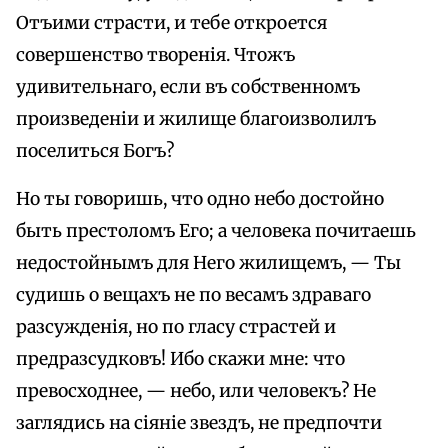
Отъими страсти, и тебе откроется
совершенство творенія. Чтожъ
удивительнаго, если въ собственномъ
произведеніи и жилище благоизволилъ
поселиться Богъ?
Но ты говоришь, что одно небо достойно
быть престоломъ Его; а человека почитаешь
недостойнымъ для Него жилищемъ, — Ты
судишь о вещахъ не по весамъ здраваго
разсужденія, но по гласу страстей и
предразсудковъ! Ибо скажи мне: что
превосходнее, — небо, или человекъ? He
заглядись на сіяніе звездъ, не предпочти