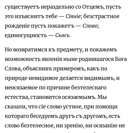
существуетъ нераздельно со Отцемъ, пусть
это изъяснитъ тебе —
Сіяніе
; безстрастное
рожденіе пусть покажетъ —
Слово
;
единосущность —
Сынъ
.
Но возвратимся къ предмету, и покажемъ
возможность явленія ныне родившагося Бога
Слова, объяснивъ примеромъ, какъ по
природе невидимое делается видимымъ, и
неосязаемое по причине безтелеснаго
естества, становится осязаемымъ. Мы
сказали, что сіе слово устное, при помощи
котораго беседуемъ другъ съ другомъ, есть
слово безтелесное, ни зренію, ни осязанію не