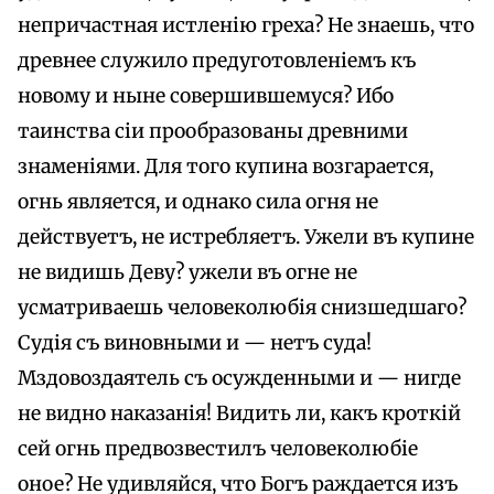
непричастная истленію греха? He знаешь, что
древнее служило предуготовленіемъ къ
новому и ныне совершившемуся? Ибо
таинства сіи прообразованы древними
знаменіями. Для того купина возгарается,
огнь является, и однако сила огня не
действуетъ, не истребляетъ. Ужели въ купине
не видишь Деву? ужели въ огне не
усматриваешь человеколюбія снизшедшаго?
Судія съ виновными и — нетъ суда!
Мздовоздаятель съ осужденными и — нигде
не видно наказанія! Видить ли, какъ кроткій
сей огнь предвозвестилъ человеколюбіе
оное? He удивляйся, что Богъ раждается изъ