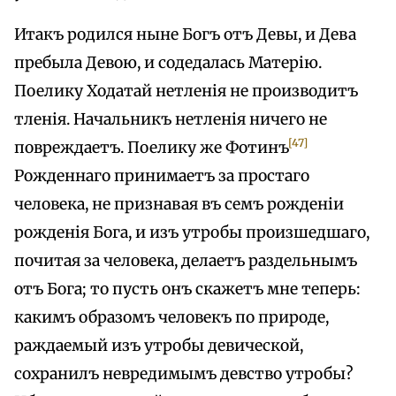
Итакъ родился ныне Богъ отъ Девы, и Дева
пребыла Девою, и содедалась Матерію.
Поелику Ходатай нетленія не производитъ
тленія. Начальникъ нетленія ничего не
[47]
повреждаетъ. Поелику же Фотинъ
Рожденнаго принимаетъ за простаго
человека, не признавая въ семъ рожденіи
рожденія Бога, и изъ утробы произшедшаго,
почитая за человека, делаетъ раздельнымъ
отъ Бога; то пусть онъ скажетъ мне теперь:
какимъ образомъ человекъ по природе,
раждаемый изъ утробы девической,
сохранилъ невредимымъ девство утробы?