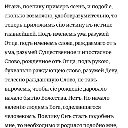
Итакъ, поелику примеръ ясенъ, и подобіе,
сколько возможно, удобовразумительно, то
теперь приложимъ сію истину къ истине
главнейшей. Подъ именемъ ума разумей
Отца, подъ именемъ слова, раждаемаго отъ
ума, разумей Сyщественное и ипостасное
Слово, рожденное отъ Отца; подъ рукою,
буквально раждающею слово, разумей Деву,
телесно раждающую Слово, не такъ
впрочемъ, чтобы сіе рожденіе даровало
начало бытію Божества. Нетъ. Но начало
явленію людямъ Бога, соделавшагося
человекомъ. Поелику Онъ сталъ подобенъ
мне, то необходимо и родился подобно мне,