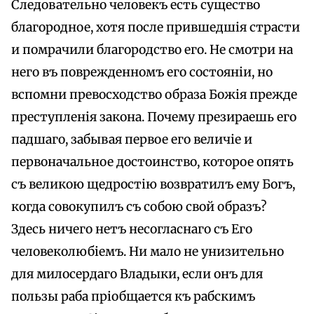
Следовательно человекъ есть существо
благородное, хотя после прившедшія страсти
и помрачили благородство его. He смотри на
него въ поврежденномъ его состояніи, но
вспомни превосходство образа Божія прежде
преступленія закона. Почему презираешь его
падшаго, забывая первое его величіе и
первоначальное достоинство, которое опять
съ великою щедростію возвратилъ ему Богъ,
когда совокупилъ съ собою свой образъ?
Здесь ничего нетъ несогласнаго съ Его
человеколюбіемъ. Ни мало не унизительно
для милосердаго Владыки, если онъ для
пользы раба пріобщается къ рабскимъ