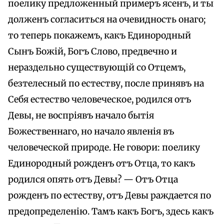
поелику предложенный примеръ ясенъ, и ты
долженъ согласиться на очевидность онаго;
то теперь покажемъ, какъ Единородный
Сынъ Божій, Богъ Слово, предвечно и
нераздельно существующій со Отцемъ,
безтелесный по естеству, после принявъ на
Себя естество человеческое, родился отъ
Девы, не воспріявъ начало бытія
Божественнаго, но начало явленія въ
человеческой природе. He говори: поелику
Единородный рожденъ отъ Отца, то какъ
родился опять отъ Девы? — Отъ Отца
рожденъ по естеству, отъ Девы раждается по
предопределенію. Тамъ какъ Богъ, здесь какъ