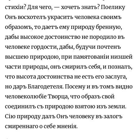
стихіи? Для чего, — хочеть знать? Поелику
Онъ восхотелъ украсить человека своимъ
образомъ, то даетъ ему природу бренную,
дабы высокое достоинство не породило въ
человеке гордости, дабы, будучи почтенъ
высшею природою, при памятованіи низшей
части природы, онъ смирилъ себя, и позналъ,
что высота достоинства не есть его заслуга,
но даръ Благодетеля. Посему и въ томъ видно
человеколюбіе Творца, что образъ свой
соединилъ съ природою взятою изъ земли.
Сію природу далъ Онъ человеку въ залогъ
смиреннаго о себе мненія.