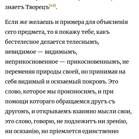
[48]
знаетъ Творецъ
.
Если же желаешь и примера для объясненія
сего предмета, то я покажу тебе, какъ
бестелесное делается телеснымъ,
невидимое — видимымъ,
неприкосновенное — прикосновеннымъ, не
переменяя природы своей, но принимая на
себя видимый и осязаемый покровъ. Это
слово, которое мы произносимъ, и при
помощи котораго обращаемся другъ съ
другомъ, и открываемъ взаимно мысли свои,
это слово, говорю, не подлежитъ ни зренію,
ни осязанію, но пріемлется единственно