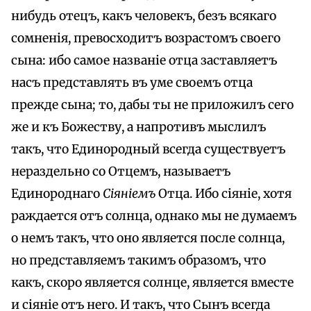
нибудь отецъ, какъ человекъ, безъ всякаго
сомненія, превосходитъ возрастомъ своего
сына: ибо самое названіе отца заставляетъ
насъ представлять въ уме своемъ отца
прежде сына; то, дабы ты не приложилъ сего
же и къ Божеству, а напротивъ мыслилъ
такъ, что Единородный всегда существуетъ
нераздельно со Отцемъ, называетъ
Единороднаго
Сіяніемъ
Отца. Ибо сіяніе, хотя
раждается отъ солнца, однако мы не думаемъ
о немъ такъ, что оно является после солнца,
но представляемъ такимъ образомъ, что
какъ, скоро является солнце, является вместе
и сіяніе отъ него. И такъ, что Сынъ всегда