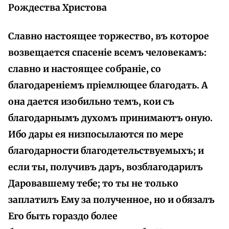
Рождества Христова
Славно настоящее торжество, въ которое
возвещается спасеніе всемъ человекамъ:
славно и настоящее собраніе, со
благодареніемъ пріемлющее благодать. А
она дается изобильно темъ, кои съ
благодарнымъ духомъ принимаютъ оную.
Ибо дары ея низпосылаются по мере
благодарности благодетельствуемыхъ; и
если ты, получивъ даръ, возблагодарилъ
Даровавшему тебе; то ты не только
заплатилъ Ему за полученное, но и обязалъ
Его быть гораздо более