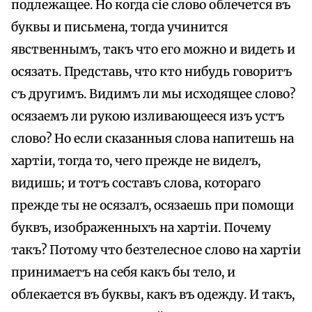
подлежащее. Но когда сіе слово облечется въ
буквы и письмена, тогда учинится
явственнымъ, такъ что его можно и видеть и
осязать. Представь, что кто нибудь говоритъ
съ другимъ. Видимъ ли мы исходящее слово?
осязаемъ ли рукою изливающееся изъ устъ
слово? Но если сказанныя слова напитешь на
хартіи, тогда то, чего прежде не виделъ,
видишь; и тотъ составъ слова, котораго
прежде ты не осязалъ, осязаешь при помощи
буквъ, изображенныхъ на хартіи. Почему
такъ? Потому что безтелесное слово на хартіи
принимаетъ на себя какъ бы тело, и
облекается въ буквы, какъ въ одежду. И такъ,