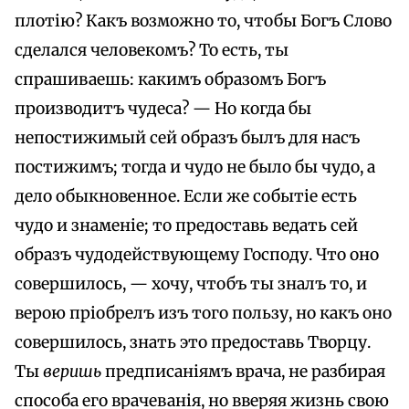
плотію? Какъ возможно то, чтобы Богъ Слово
сделался человекомъ? To есть, ты
спрашиваешь: какимъ образомъ Богъ
производитъ чудеса? — Но когда бы
непостижимый сей образъ былъ для насъ
постижимъ; тогда и чудо не было бы чудо, а
дело обыкновенное. Если же событіе есть
чудо и знаменіе; то предоставь ведать сей
образъ чудодействующему Господу. Что оно
совершилось, — хочу, чтобъ ты зналъ то, и
верою пріобрелъ изъ того пользу, но какъ оно
совершилось, знать это предоставь Творцу.
Ты
веришь
предписаніямъ врача, не разбирая
способа его врачеванія, но вверяя жизнь свою