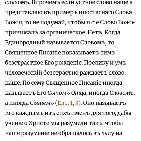
слухомъ. Впрочемъ если устное слово наше я
представляю въ примеръ ипостаснаго Слова
Божія, то не подумай, чтобы я сіе Слово Божіе
принималъ за органическое. Нетъ. Когда
Единородный называется Словомъ, то
Священное Писаніе показываетъ симъ
безстрастное Его рожденіе. Поелику и умъ
человеческій безстрастно раждаетъ слово
наше. По сему Священное Писаніе иногда
называетъ Его
Сыномъ Отца
, иногда
Словомъ
,
а иногда
Сіяніемъ
(
Евр. 1, 3
). Оно называетъ
Его каждымъ изъ сихъ именъ для того, дабы
ученіе о Христе мы разумели такъ, чтобы
наше разуменіе не обращалось въ хулу на