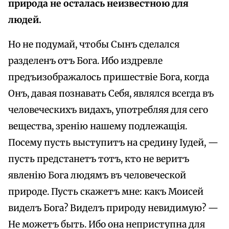
природа не осталась неизвестною для
людей.
Но не подумай, чтобы Сынъ сделался
разделенъ отъ Бога. Ибо издревле
предъизображалось пришествіе Бога, когда
Онъ, давая познавать Себя, являлся всегда въ
человеческихъ видахъ, употребляя для сего
вещества, зренію нашему подлежащія.
Посему пусть выступитъ на средину Іудей, —
пусть предстанетъ тотъ, кто не веритъ
явленію Бога людямъ въ человеческой
природе. Пусть скажетъ мне: какъ Моисей
виделъ Бога? Виделъ природу невидимую? —
He можетъ быть. Ибо она неприступна для