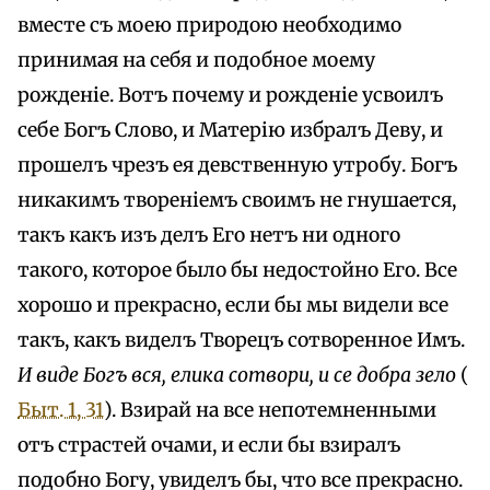
вместе съ моею природою необходимо
принимая на себя и подобное моему
рожденіе. Вотъ почему и рожденіе усвоилъ
себе Богъ Слово, и Матерію избралъ Деву, и
прошелъ чрезъ ея девственную утробу. Богъ
никакимъ твореніемъ своимъ не гнушается,
такъ какъ изъ делъ Его нетъ ни одного
такого, которое было бы недостойно Его. Все
хорошо и прекрасно, если бы мы видели все
такъ, какъ виделъ Творецъ сотворенное Имъ.
И виде Богъ вся, елика сотвори, и се добра зело
(
Быт. 1, 31
). Взирай на все непотемненными
отъ страстей очами, и если бы взиралъ
подобно Богу, увиделъ бы, что все прекрасно.