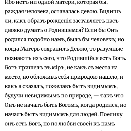
Ибо нетъ ни одной матери, которая бы,
раждая человека, оставалась девою. Видишь
ли, какъ образъ рожденія заставляетъ насъ
двояко думать о Родившемся? Если бы Онъ
родился подобно намъ, былъ бы человекъ; но
когда Матерь сохранилъ Девою, то разумные
познаютъ изъ сего, что Родившійся есть Богъ.
Богъ пришелъ въ міръ, не какъ съ места на
место, но обложивъ себя природою нашею, и
какъ я сказалъ, пожелавъ быть видимымъ,
будучи невидимымъ по природе, — такъ что
Онъ не началъ быть Богомъ, когда родился, но
началъ быть видимымъ для людей. Поелику
онъ есть Богъ, но по любви своей къ намъ