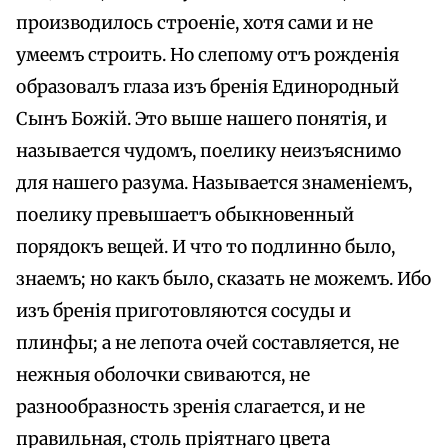
производилось строеніе, хотя сами и не
умеемъ строить. Но слепому отъ рожденія
образовалъ глаза изъ бренія Единородный
Сынъ Божій. Это выше нашего понятія, и
называется чудомъ, поелику неизъяснимо
для нашего разума. Называется знаменіемъ,
поелику превышаетъ обыкновенный
порядокъ вещей. И что то подлинно было,
знаемъ; но какъ было, сказать не можемъ. Ибо
изъ бренія приготовляются сосуды и
плинфы; а не лепота очей составляется, не
нежныя оболочки свиваются, не
разнообразность зренія слагается, и не
правильная, столь пріятнаго цвета