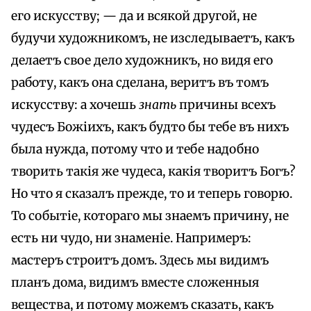
его искусству; — да и всякой другой, не
будучи художникомъ, не изследываетъ, какъ
делаетъ свое дело художникъ, но видя его
работу, какъ она сделана, веритъ въ томъ
искусству: а хочешь
знать
причины всехъ
чудесъ Божіихъ, какъ будто бы тебе въ нихъ
была нужда, потому что и тебе надобно
творить такія же чудеса, какія творитъ Богъ?
Но что я сказалъ прежде, то и теперь говорю.
To событіе, котораго мы знаемъ причину, не
есть ни чудо, ни знаменіе. Напримеръ:
мастеръ строитъ домъ. Здесь мы видимъ
планъ дома, видимъ вместе сложенныя
вещества, и потому можемъ сказать, какъ