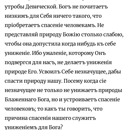
утробы Девической. Богъ не почитаетъ
низкимъ для Себя ничего такого, что
пріобретаетъ спасеніе человекамъ. Не
представляй природу Божію столько слабою,
чтобы она допустила когда нибудь къ себе
униженіе. Ибо умаленіе, которому Онъ
подвергся для насъ, не делаетъ униженія
природе Его. Усвоилъ Себе незначущее, дабы
спасти природу нашу. Посему когда сіе
незначущее не только не унижаетъ природы
Блаженнаго Бога, но и устроиваетъ спасеніе
человековъ; то какъ ты говорить, что
причина спасенія нашего служитъ
униженіемъ для Бога?