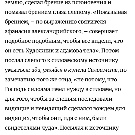
землю, сделал брение из плюновения и
помазал брением глаза слепому. «Помазывая
брением, – по выражению святителя
афанасия александрийского, – совершает
подобное подобным, чтобы все видели, что
он есть Художник и адамова тела». Потом
послал слепого к силоамскому источнику
умыться:
иди, умыйся в купели Силоамсте
, по
замечанию того же отца, «не потому, что
Господь силоама имел нужду в силоаме, но
для того, чтобы за слепым последовали
видящие и невидящий сделался вождем для
видящих, чтобы они, идя с ним, были
свидетелями чуда». Посылая к источнику