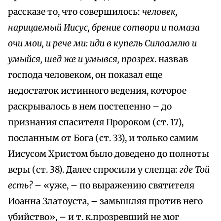
рассказе то, что совершилось:
человек,
нарицаемый Иисус, брение сотвори и помаза
очи мои, и рече ми: иди в купель Силоамлю и
умыйся, шед же и умывся, прозрех
. назвав
господа человеком, он показал еще
недостаток истинного ведения, которое
раскрывалось в нем постепенно – до
признания спасителя Пророком (ст. 17),
посланным от Бога (ст. 33), и только самим
Иисусом Христом было доведено до полноты
веры (ст. 38). Далее спросили у слепца:
где Toй
есть?
– «уже, – по выражению святителя
Иоанна Златоуста, – замышляя против него
убийство», – и т. к.прозревший не мог