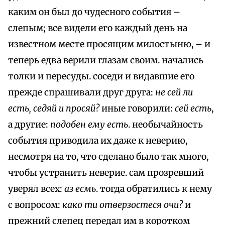
каким он был до чудесного события –
слепым; все видели его каждый день на
известном месте просящим милостыню, – и
теперь едва верили глазам своим. начались
толки и пересуды. соседи и видавшие его
прежде спрашивали друг друга:
не сей ли
есть, cедяй и просяй?
иные говорили:
сей есть
,
a другие:
подобен ему есть
. необычайность
события приводила их даже к неверию,
несмотря на то, что сделано было так много,
чтобы устранить неверие. сам прозревший
уверял всех:
аз есмь
. тогда обратились к нему
с вопросом:
како ти отверзостеся очи?
и
прежний слепец передал им в коротком