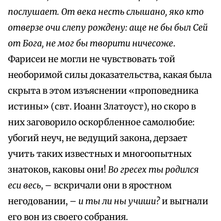
послушает. От века несть слышано, яко кто
отверзе очи слепу рождену: аще не бы был Сей
от Бога, не мог бы творити ничесоже
.
Фарисеи не могли не чувствовать той
необоримой силы доказательства, какая была
скрыта в этом изъяснении «проповедника
истины» (свт. Иоанн Златоуст), но скоро в
них заговорило оскорбленное самолюбие:
убогий неуч, не ведущий закона, дерзает
учить таких известных и многоопытных
знатоков, каковы они!
Во гресех ты родился
еси весь
, – вскричали они в яростном
негодовании, –
и ты ли ны учиши?
и выгнали
его вон из своего собрания.