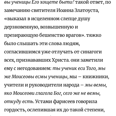
вы ученицы Его хощете быти?
такой ответ, по
замечанию святителя Иоанна Златоуста,
«выказал в исцеленном слепце душу
дерзновенную, возвышенную и
презирающую бешенство врагов». тяжко
было слышать эти слова людям,
согласившимся уже отлучать от синагоги
всех, признававших Христа. они заметили
ему с негодованием:
ты ученик еси Того, мы
же Моисеовы есмы ученицы
, мы – книжники,
учители и руководители народа –
мы вемы,
яко Моисеови глагола Бог, сего же не вемы,
откуду есть
. Устами фарисеев говорила
гордость, ослепившая их до такой степени,