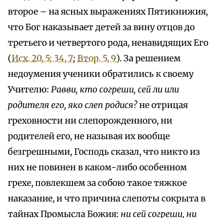
второе – на ясных выражениях Пятикнижия,
что Бог наказывает детей за вину отцов до
третьего и четвертого poдa, ненавидящих Его
(
Исх. 20, 5; 34, 7
;
Втор. 5, 9
). За решением
недоумения ученики обратились к своему
Учителю:
Равви, кто согреши, сей ли или
родителя его, яко слеп родися?
не отрицая
греховности ни слепорожденного, ни
родителей eгo, не называя их вообще
безгрешными, Господь сказал, что никто из
них не повинен в каком-либо особенном
грехе, повлекшем за собою такое тяжкое
наказание, и что причина слепоты сокрыта в
тайнах Промысла Божия:
ни сей согреши, ни