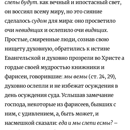
слепы будут
. как вечный и ипостасный свет,
он воссиял всему миру, но это сияние
сделалось
судом
для мира: оно просветило
очи
невидящих
и ослепило очи
видящих
.
Простые, смиренные люди, сознав свою
нищету дyxoвную, обратились к истине
Евангельской и духовно прозрели во Христе а
гордые своей мудростью книжники и
фарисеи, говорившие:
мы вемы
(ст. 24, 29),
духовно ослепли и не избежат осуждения в
день осуждения суда. Услышав замечание
господа, некоторые из фарисеев, бывших с
ним, с удивлением, а, быть может, и
насмешкой сказали:
еда и мы слепи есмы?
–