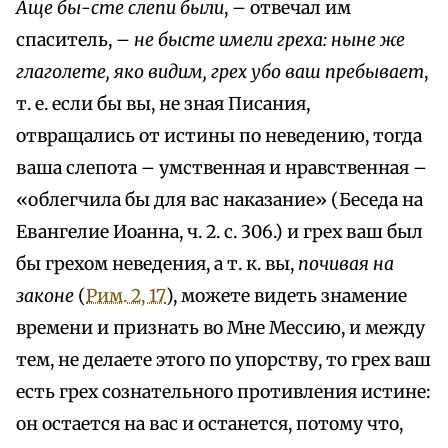
Аще бы-сте слепи были
, – отвечал им
спаситель, –
не бысте имели греха: ныне же
глаголете, яко видим, грех убо ваш пребывает
,
т. е. если бы вы, не зная Писания,
отвращались от истины по неведению, тогда
ваша слепота – умственная и нравственная –
«облегчила бы для вас наказание» (Беседа на
Евангелие Иоанна, ч. 2. с. 306.) и грех ваш был
бы грехом неведения, а т. к. вы,
почивая на
законе
(
Рим. 2, 17
), можете видеть знамение
времени и признать во Мне Мессию, и между
тем, не делаете этого по упорству, то грех ваш
есть грех сознательного противления истине:
он остается на вас и останется, потому что,