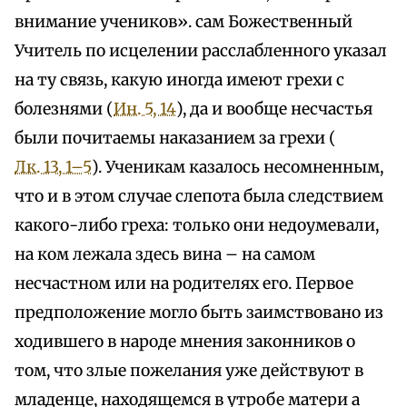
внимание учеников». сам Божественный
Учитель по исцелении расслабленного указал
на ту связь, какую иногда имеют грехи с
болезнями (
Ин. 5, 14
), да и вообще несчастья
были почитаемы наказанием за грехи (
Лк. 13, 1–5
). Ученикам казалось несомненным,
что и в этом случае слепота была следствием
какого-либо греха: только они недоумевали,
на ком лежала здесь вина – на самом
несчастном или на родителях его. Первое
предположение могло быть заимствовано из
ходившего в народе мнения законников о
том, что злые пожелания уже действуют в
младенце, находящемся в утробе матери а