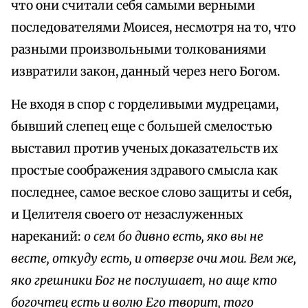
что они считали себя самыми верными
последователями Моисея, несмотря на то, что
разными произвольными толкованиями
извратили закон, данный через него Богом.
Не входя в спор с горделивыми мудрецами,
бывший слепец еще с большей смелостью
выставил против ученых доказательств их
простые cooбражения здравого смысла как
последнее, самое веское слово защиты и себя,
и Целителя своего от незаслуженных
нареканий:
о сем бо дивно есть, яко вы не
весте, откуду есть, и отверзе очи мои. Вем же,
яко грешники Бог не послушает, но аще кто
богочтец есть и волю Его творит, того