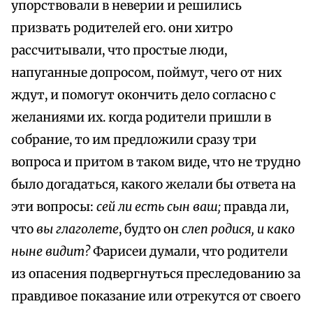
упорствовали в неверии и решились
призвать родителей eго. они хитро
рассчитывали, что простые люди,
напуганные допросом, поймут, чего от них
ждут, и помогут окончить дело согласно c
желаниями их. когда родители пришли в
собрание, то им предложили сразу три
вопроса и притом в таком виде, что не трудно
было догадаться, какого желали бы ответа на
эти вопросы:
сей ли есть сын ваш;
правда ли,
что
вы глаголете
, будто он
слеп родися, и како
ныне видит?
Фарисеи думали, что родители
из опасения подвергнуться преследованию за
правдивое показание или отрекутся от своего