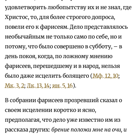
удовлетворить любопытству их и не знал, где
Христос, то, для более строгого допроса,
повели eгo к фарисеям. Дело представлялось
необычайным не только само по cебе, но и
потому, что было совершено в субботу, – в
день покоя, когда, по ложному мнению
фарисеев, перешедшему и в народ, нельзя
было даже исцелить болящего (
Мф. 12, 10
;
Мк. 3, 2
;
Лк. 13, 14
;
ин. 5, 16
).
В собрании фарисеев прозревший сказал о
своем исцелении коротко и ясно,
предполагая, что дело уже известно им из
рассказа других:
брение положи мне на очи, и