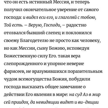
что он есть истинный Мессия, и теперь
получил окончательное yверение от самого
господа:
и видел еси его, и глаголяй с тобою,
Той есть.
–
Верую, Господи
, – радостно
отозвался бывший слепец и поклонился
своему Благодетелю не просто как человеку,
но как Мессии, сыну Божию, исповедуя
Божественную силу Его. такая вера
слепорожденного и упорное неверие
фарисеев, не вразумившихся поразительным
чудом всемогущества Божия, побудили
господа высказать общее замечание о
действии Его явления в мире:
на cуд Аз в мир
сей приидох, да невидящии видят и ви-дящии