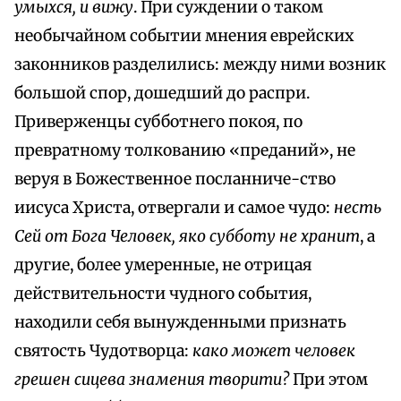
умыхся, и вижу
. При cyждении о таком
необычайном событии мнения еврейских
законников разделились: между ними возник
большой спор, дошедший до распри.
Приверженцы субботнего покоя, по
превратному толкованию «преданий», не
веруя в Божественное посланниче-ство
ииcyca Христа, отвергали и самое чудо:
несть
Сей от Бога Человек, яко субботу не хранит
, а
другие, более умеренные, не отрицая
действительности чудного события,
находили себя вынужденными признать
святость Чудотворца:
како может человек
грешен сицева знамения творити?
При этом