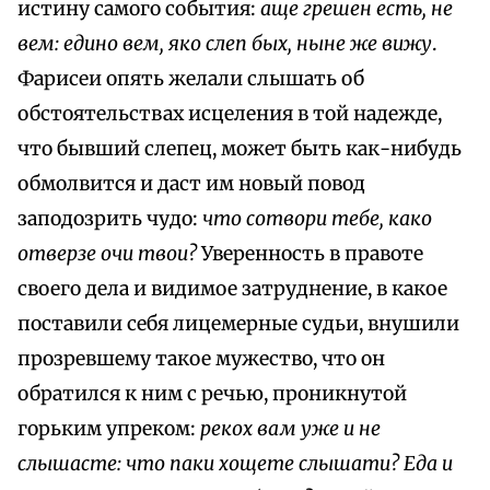
истину самого события:
аще грешен есть, не
вем: едино вем, яко слеп бых, ныне же вижу
.
Фарисеи опять желали слышать об
обстоятельствах исцеления в той надежде,
что бывший слепец, может быть как-нибудь
обмолвится и даст им новый повод
заподозрить чудо:
что сотвори тебе, како
отверзе очи твои?
Уверенность в правоте
своего дела и видимое затруднение, в какое
поставили себя лицемерные судьи, внушили
прозревшему такое мужество, что он
обратился к ним с речью, проникнутой
горьким упреком:
рекох вам уже и не
слышасте: что паки хощете слышати? Еда и