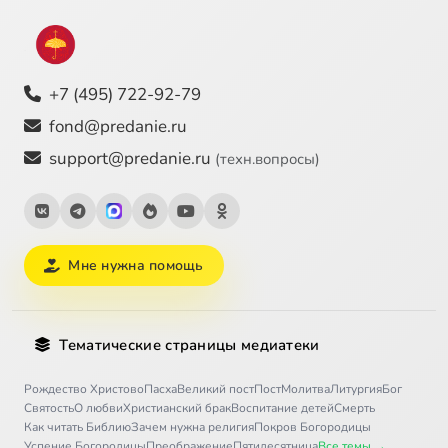
+7 (495) 722-92-79
fond@predanie.ru
support@predanie.ru
(техн.вопросы)
Мне нужна помощь
Тематические страницы медиатеки
Рождество Христово
Пасха
Великий пост
Пост
Молитва
Литургия
Бог
Святость
О любви
Христианский брак
Воспитание детей
Смерть
Как читать Библию
Зачем нужна религия
Покров Богородицы
Успение Богородицы
Преображение
Пятидесятница
Все темы →