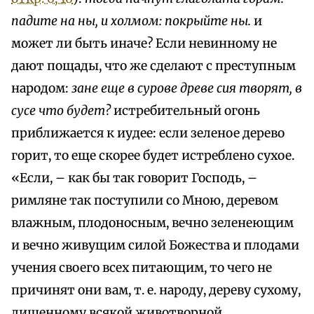
падите на ны, и холмом: покрыйте ны.
и
может ли быть иначе? Если невинному не
дают пощады, что же сделают с преступным
народом:
зане еще в сурове древе сия творят, в
сусе что будет?
истребительный огонь
приближается к иудее: если зеленое дерево
горит, то еще скорее будет истреблено сухое.
«Если, – как бы так говорит Господь, –
римляне так поступили со Мною, деревом
влажным, плодоносным, вечно зеленеющим
и вечно живущим силой Божества и плодами
учения своего всех питающим, то чего не
причинят они вам, т. е. народу, дереву сухому,
лишенному всякой животворной