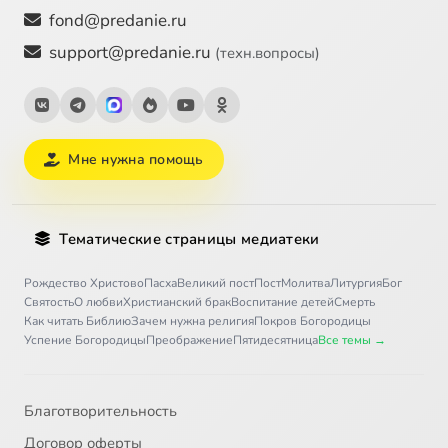
fond@predanie.ru
support@predanie.ru
(техн.вопросы)
Мне нужна помощь
Тематические страницы медиатеки
Рождество Христово
Пасха
Великий пост
Пост
Молитва
Литургия
Бог
Святость
О любви
Христианский брак
Воспитание детей
Смерть
Как читать Библию
Зачем нужна религия
Покров Богородицы
Успение Богородицы
Преображение
Пятидесятница
Все темы →
Благотворительность
Договор оферты