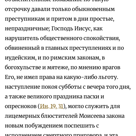
отсрочку давали только обыкновенным
преступникам и притом в дни простые,
непраздничные; Господь Иисус, как
нарушитель общественного спокойствия,
обвиненный в главных преступлениях и по
иудейским, и по римским законам, в
богохульстве и мятеже, по мнению врагов
Его, не имел права на какую-либо льготу.
наступление покоя субботы с вечера того дня,
а также великого праздника пасхи и
опресноков (
Ин. 19, 31
), могло служить для
лицемерных блюстителей Моисеева закона
новым побуждением поспешить с
исполнением смертного приговора. и эта