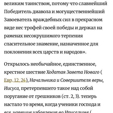
великим таинством, потому что славнейший
Победитель диавола и могущественнейший
Завоеватель враждебных сил в прекрасном
виде нес трофей своей победы и держал на
раменах несокрушимого терпения
спасительное знамение, назначенное для
поклонения всех царств и народов».
Открылось необычайное, единственное,
крестное шествие
Ходатая Завета Новаго
(
Евр. 12, 24
),
Начальника и Совершителя веры,
Иисуса,
претерпевшего такое над собой
поругание от грешников (ст. 2, 3). теперь
настало то время, когда ученики господа и
все, чаявшие избавления во Ирусалиме
(