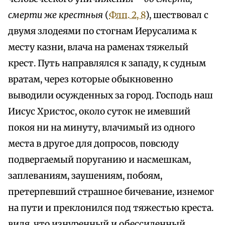
смерти же крестныя
(
Флп. 2, 8
), шествовал с
двумя злодеями по стогнам Иерусалима к
месту казни, влача на раменах тяжелый
крест. Путь направлялся к западу, к судным
вратам, через которые обыкновенно
выводили осужденных за город. Господь наш
Иисус Христос, около суток не имевший
покоя ни на минуту, влачимый из одного
места в другое для допросов, повсюду
подвергаемый поруганию и насмешкам,
заплеваниям, заушениям, побоям,
претерпевший страшное бичевание, изнемог
на пути и преклонился под тяжестью креста.
видя, что изнуренный и обессиленный