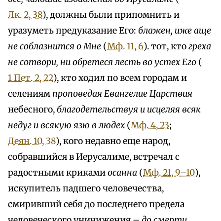
Лк. 2, 38
), должны были припомнить и
уразуметь предуказание Его:
блажен, иже аще
не соблазнится о Мне
(
Мф. 11, 6
). тот, кто
греха
не сотвори, ни обретеся лесть во устех Его
(
1 Пет. 2, 22
), кто ходил по всем городам и
селениям
проповедая Евангелие Царствия
небесного,
благодетельствуя и исцеляя всяк
недуг и всякую язю в людех
(
Мф. 4, 23
;
Деян. 10, 38
), кого недавно еще народ,
собравшийся в Иерусалиме, встречал с
радостными криками
осанна
(
Мф. 21, 9–10
),
искупитель падшего человечества,
смиривший себя до последнего предела
человеческого уничижения –
до смерти,