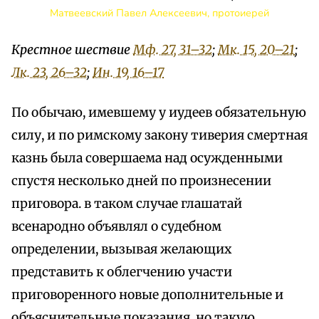
Матвеевский Павел Алексеевич, протоиерей
Крестное шествие
Мф. 27, 31–32
;
Мк. 15, 20–21
;
Лк. 23, 26–32
;
Ин. 19, 16–17
По обычаю, имевшему у иудеев обязательную
силу, и по римскому закону тиверия смертная
казнь была совершаема над осужденными
спустя несколько дней по произнесении
приговора. в таком случае глашатай
всенародно объявлял о судебном
определении, вызывая желающих
представить к облегчению участи
приговоренного новые дополнительные и
объяснительные показания. но такую