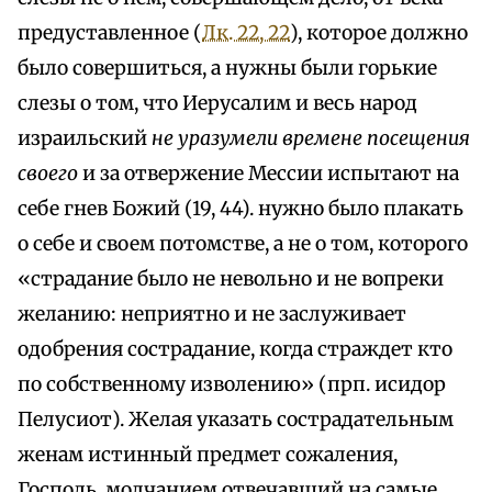
предуставленное (
Лк. 22, 22
), которое должно
было совершиться, а нужны были горькие
слезы о том, что Иерусалим и весь народ
израильский
не уразумели времене посещения
своего
и за отвержение Мессии испытают на
себе гнев Божий (19, 44). нужно было плакать
о себе и своем потомстве, а не о том, которого
«страдание было не невольно и не вопреки
желанию: неприятно и не заслуживает
одобрения сострадание, когда страждет кто
по собственному изволению» (прп. исидор
Пелусиот). Желая указать сострадательным
женам истинный предмет сожаления,
Господь, молчанием отвечавший на самые