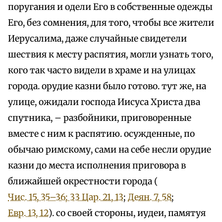
поругания и одели Его в собственные одежды
Его, без сомнения, для того, чтобы все жители
Иерусалима, даже случайные свидетели
шествия к месту распятия, могли узнать того,
кого так часто видели в храме и на улицах
города. орудие казни было готово. тут же, на
улице, ожидали господа Иисуса Христа два
спутника, – разбойники, приговоренные
вместе с ним к распятию. осужденные, по
обычаю римскому, сами на себе несли орудие
казни до места исполнения приговора в
ближайшей окрестности города (
Чис. 15, 35–36; 3
3 Цар. 21, 13
;
Деян. 7, 58
;
Евр. 13, 12
). со своей стороны, иудеи, памятуя