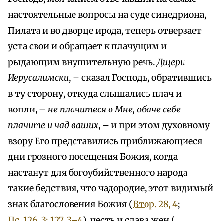
настоятельные вопросы на суде синедриона,
Пилата и во дворце ирода, теперь отверзает
уста свои и обращает к плачущим и
рыдающим внушительную речь.
Дщери
Иерусалимски
, – сказал Господь, обратившись
в ту сторону, откуда слышались плач и
вопли, –
не плачитеся о Мне, обаче себе
плачите и чад ваших
, – и при этом духовному
взору Его представились приближающиеся
дни грозного посещения Божия, когда
настанут для богоубийственного народа
такие бедствия, что чадородие, этот видимый
знак благословения Божия (
Втор. 28, 4
;
Пс. 126, 3; 127, 3–4
), честь и слава жен (