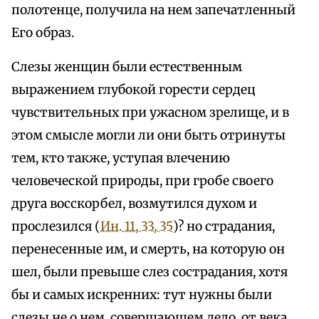
полотенце, получила на нем запечатленный
Его образ.
Слезы женщин были естественным
выражением глубокой горести сердец
чувствительных при ужасном зрелище, и в
этом смысле могли ли они быть отринуты
тем, кто также, уступая влечению
человеческой природы, при гробе своего
друга восскорбел, возмутился духом и
прослезился (
Ин. 11, 33, 35
)? но страдания,
перенесенные им, и смерть, на которую он
шел, были превыше слез сострадания, хотя
бы и самых искренних: тут нужны были
слезы не о нем, совершающем дело, от века