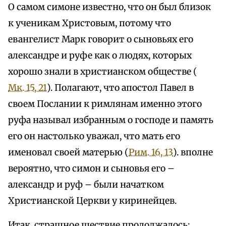
О самом симоне известно, что он был близок
к ученикам Христовым, потому что
евангелист Марк говорит о сыновьях его
александре и руфе как о людях, которых
хорошо знали в христианском обществе (
Мк. 15, 21
). Полагают, что апостол Павел в
своем Послании к римлянам именно этого
руфа называл избранным о господе и память
его он настолько уважал, что мать его
именовал своей матерью (
Рим. 16, 13
). вполне
вероятно, что симон и сыновья его –
александр и руф – были начатком
Христианской Церкви у киринейцев.
Итак, страшное шествие продолжалось: