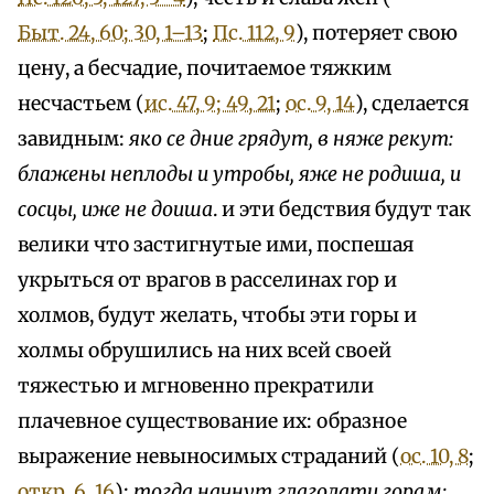
Быт. 24, 60; 30, 1–13
;
Пс. 112, 9
), потеряет свою
цену, а бесчадие, почитаемое тяжким
несчастьем (
ис. 47, 9; 49, 21
;
ос. 9, 14
), сделается
завидным:
яко се дние грядут, в няже рекут:
блажены неплоды и утробы, яже не родиша, и
сосцы, иже не доиша
. и эти бедствия будут так
велики что застигнутые ими, поспешая
укрыться от врагов в расселинах гор и
холмов, будут желать, чтобы эти горы и
холмы обрушились на них всей своей
тяжестью и мгновенно прекратили
плачевное существование их: образное
выражение невыносимых страданий (
ос. 10, 8
;
откр. 6, 16
):
тогда начнут глаголати горам: