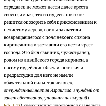
страдалец не может нести далее креста
своего, и зная, что из иудеев никто не
решится опозорить себя прикосновением к
нечистому дереву, воины захватили
возвращавшегося с поля некоего симона
киринеянина и заставили его нести крест
господа. Это был язычник, чужестранец,
родом из ливийского города киринеи, а
посему иудейские обычаи, понятия и
предрассудки для него не имели
обязательной силы. так человек,
отчужденный жития Израилева и чуждый от
завет обетования, упования не имущий
(
Еф. 2, 12
), сверх чаяния, удостоился разделить