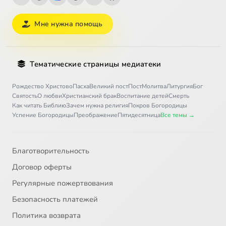
Мне нужна помощь
Тематические страницы медиатеки
Рождество Христово
Пасха
Великий пост
Пост
Молитва
Литургия
Бог
Святость
О любви
Христианский брак
Воспитание детей
Смерть
Как читать Библию
Зачем нужна религия
Покров Богородицы
Успение Богородицы
Преображение
Пятидесятница
Все темы →
Благотворительность
Договор оферты
Регулярные пожертвования
Безопасность платежей
Политика возврата