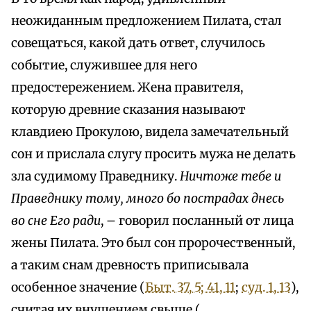
неожиданным предложением Пилата, стал
совещаться, какой дать ответ, случилось
событие, служившее для него
предостережением. Жена правителя,
которую древние сказания называют
клавдиею Прокулою, видела замечательный
сон и прислала слугу просить мужа не делать
зла судимому Праведнику.
Ничтоже тебе и
Праведнику тому, много бо пострадах днесь
во сне Его ради
, – говорил посланный от лица
жены Пилата. Это был сон пророчественный,
а таким снам древность приписывала
особенное значение (
Быт. 37, 5; 41, 11
;
суд. 1, 13
),
считая их внушением свыше (