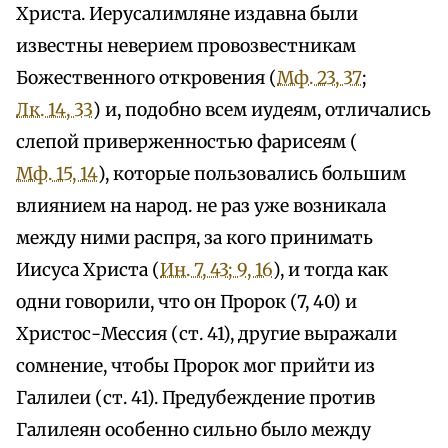
Христа. Иерусалимляне издавна были
известны неверием провозвестникам
Божественного откровения (
Мф. 23, 37
;
Лк. 14, 33
) и, подобно всем иудеям, отличались
слепой приверженностью фарисеям (
Мф. 15, 14
), которые пользовались большим
влиянием на народ. не раз уже возникала
между ними распря, за кого принимать
Иисуса Христа (
Ин. 7, 43; 9, 16
), и тогда как
одни говорили, что он Пророк (7, 40) и
Христос-Мессия (ст. 41), другие выражали
сомнение, чтобы Пророк мог прийти из
Галилеи (ст. 41). Предубеждение против
Галилеян особенно сильно было между