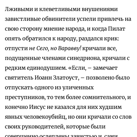
Лживыми и клеветливыми внушениями
завистливые обвинители успели привлечь на
свою сторону мнение народа, и когда Пилат
опять обратился к народу, раздался крик:
отпусти
не Сего, но Варавву!
кричали все,
подущенные членами синедриона, кричали с
редким единодушием. «Если, – замечает
святитель Иоанн Златоуст, – позволено было
отпускать одного из уличенных
преступников, то тем более сомнительного, и
конечно Иисус не казался для них худшим
явных человекоубийц, но они кричали со слов
своих руководителей, которые были
совершенно ослеплены завистью и, сами