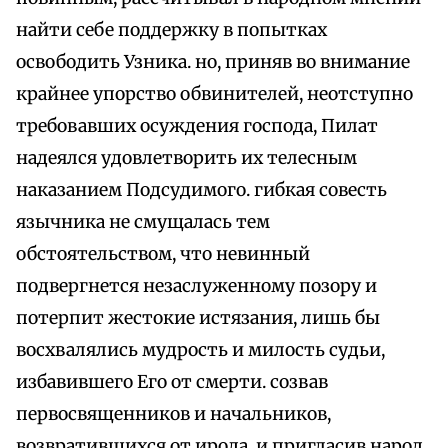
найти себе поддержку в попытках
освободить Узника. но, приняв во внимание
крайнее упорство обвинителей, неотступно
требовавших осуждения господа, Пилат
надеялся удовлетворить их телесным
наказанием Подсудимого. гибкая совесть
язычника не смущалась тем
обстоятельством, что невинный
подвергнется незаслуженному позору и
потерпит жестокие истязания, лишь бы
восхвалялись мудрость и милость судьи,
избавившего Его от смерти. созвав
первосвященников и начальников,
возвратившихся от ирода, и пригласив народ