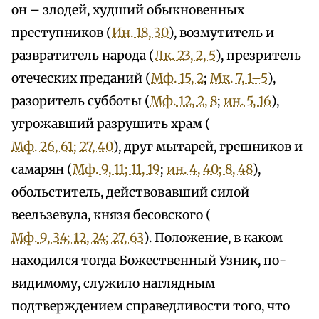
он – злодей, худший обыкновенных
преступников (
Ин. 18, 30
), возмутитель и
развратитель народа (
Лк. 23, 2, 5
), презритель
отеческих преданий (
Мф. 15, 2
;
Мк. 7, 1–5
),
разоритель субботы (
Мф. 12, 2, 8
;
ин. 5, 16
),
угрожавший разрушить храм (
Мф. 26, 61; 27, 40
), друг мытарей, грешников и
самарян (
Мф. 9, 11; 11, 19
;
ин. 4, 40; 8, 48
),
обольститель, действовавший силой
веельзевула, князя бесовского (
Мф. 9, 34; 12, 24; 27, 63
). Положение, в каком
находился тогда Божественный Узник, по-
видимому, служило наглядным
подтверждением справедливости того, что