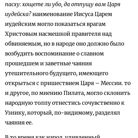
пасху: хощете ли убо, да отпущу вам Царя
иудейска?
наименование Иисуса Царем
иудейским могло показаться врагам
Христовым насмешкой правителя над
обвиняемым, но в народе оно должно было
возбудить воспоминание о славном
прошедшем и заветные чаяния
утешительного будущего, имеющего
открыться с пришествием Царя – Мессии. то
и другое, по мнению Пилата, могло склонить
народную толпу отнестись сочувственно к
Узнику, который, по-видимому, разделял
чаяния ее.
В то время как народ, удивленный