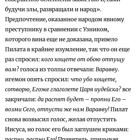
будучи злы, развращали и народ».
Предпочтение, оказанное народом явному
преступнику в сравнении с Узником,
которого вина еще не доказана, привело
Пилата в крайнее изумление, так что он еще
раз спросил:
кого хощете от обою отпущу
вам?
голоса из толпы отвечали:
Варавву
.
игемон опять спросил:
что убо хощете,
сотворю, Егоже глаголете Царя иудейска?
все
закричали:
да распят будет
–
пропни Его
–
возми Сего, отпусти же нам Варавву!
Пилат
снова возвысил голос, желая отпустить
Иисуса, но голос его был заглушен криками:
распни, распни Его!
Правитель, призывая