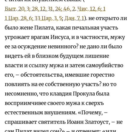
Быт. 20, 3; 28, 12, 31, 24; 46, 2
.
Чис. 12, 6; 1
1 Цар. 28, 6; 3
3 Цар. 3, 5
;
Дан. 7, 1
). не открыто ли
было жене Пилата, какая печальная участь
угрожает врагам Иисуса, и в частности, мужу
ее за осуждение невинного? не дано ли было
видеть ей в близком будущем лишение
власти и ссылку мужа и затем самоубийство
его, – обстоятельства, имевшие горестно
повлиять на ее собственную участь? но то
несомненно, что клавдия Прокула была
восприимчивее своего мужа к сверхъ
естественным внушениям. «Почему, –
спрашивает святитель Иоанн Златоуст, – не
сам Пилат видел сон?» – и отвечает: «или