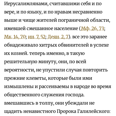
Иерусалимлянами, считавшими себя и по
вере, и по языку, и по нравам несравненно
выше и чище жителей пограничной области,
имевшей смешанное население (
Мф. 26, 73
;
Мк. 14, 70
;
ин. 7, 52
;
Деян. 2, 7
). все это заранее
обнадеживало хитрых обвинителей в успехе
их козней. теперь именно, в такую
решительную минуту, они, по всей
вероятности, не упустили случая повторить
прежние клеветы, которые были ими
измышлены и рассеиваемы в народе во время
общественного служения господа.
вмешавшись в толпу, они убеждали не
щадить ненавистного Пророка Галилейского: