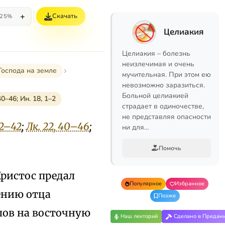
+
Скачать
25%
Целиакия
Целиакия – болезнь
неизлечимая и очень
оспода на земле
мучительная. При этом ею
невозможно заразиться.
Больной целиакией
0–46; Ин. 18, 1–2
страдает в одиночестве,
не представляя опасности
32–42
;
Лк. 22, 40–46
;
ни для…
Помочь
Христос предал
Популярное
Избранное
ению отца
Позже
лов на восточную
Наш лекторий
Сделано в Предан