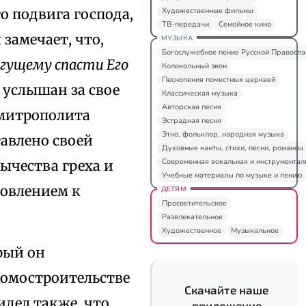
Художественные фильмы
о подвига господа,
ТВ-передачи
Семейное кино
 замечает, что,
МУЗЫКА
Богослужебное пение Русской Правосл
огущему спасти Его
Колокольный звон
Песнопения поместных церквей
л услышан за свое
Классическая музыка
Авторская песня
 митрополита
Эстрадная песня
Этно, фольклор, народная музыка
тавлено своей
Духовные канты, стихи, песни, романсы
Современная вокальная и инструментал
ычества греха и
Учебные материалы по музыке и пению
товлением к
ДЕТЯМ
Просветительское
Развлекательное
Художественное
Музыкальное
орый он
Домостроительстве
Скачайте наше
видел также, что
приложение