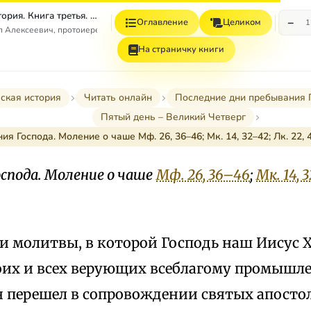
Евангельская история. Книга третья. Конечные события Евангельской истории
−
Оглавление
Целиком
1
л Алексеевич, протоиерей
На страничку книги
ская история
Читать онлайн
Последние дни пребывания Г
Пятый день – Великий Четверг
ия Господа. Моление о чаше Мф. 26, 36–46; Мк. 14, 32–42; Лк. 22, 4
спода. Моление о чаше
Мф. 26, 36–46
;
Мк. 14, 
и молитвы, в которой Господь наш Иисус 
оих и всех верующих всеблагому промышл
он перешел в сопровождении святых апосто