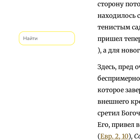
сторону пото
находилось 
тенистым са
пришел тепер
), а для нов
Здесь, пред 
беспримерно
которое заве
внешнего кре
сретил Бого
Его, привел 
(
Евр. 2, 10
),
С