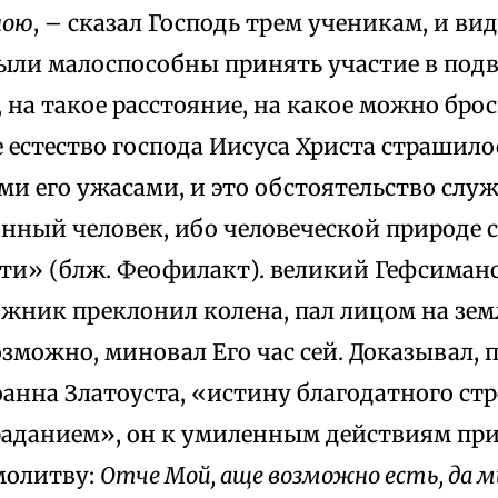
ною
, – сказал Господь трем ученикам, и вид
ыли малоспособны принять участие в подви
 на такое расстояние, на какое можно брос
 естество господа Иисуса Христа страшил
еми его ужасами, и это обстоятельство слу
инный человек, ибо человеческой природе 
рти» (блж. Феофилакт). великий Гефсиман
жник преклонил колена, пал лицом на зем
озможно, миновал Его час сей. Доказывал,
анна Златоуста, «истину благодатного ст
траданием», он к умиленным действиям пр
молитву:
Отче Мой, аще возможно есть, да 