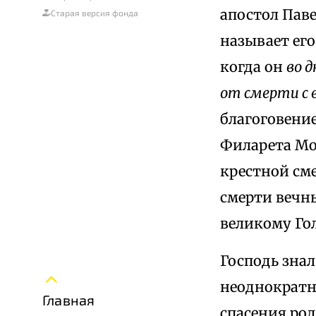
апостол Паве
Старая версия фонда
называет ег
когда он
во 
от смерти с 
благоговение
Филарета Мос
крестной сме
смерти вечн
великому Г
Господь знал
неоднократн
Главная
спасения род