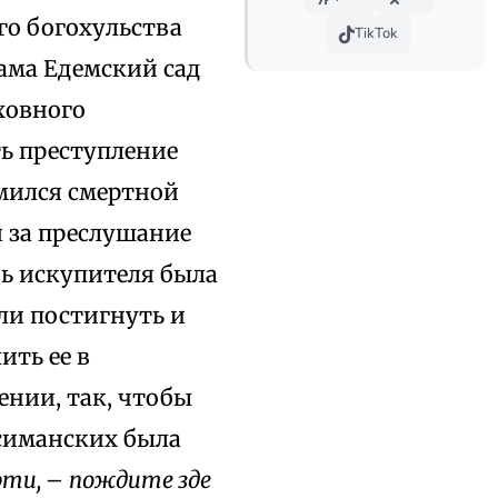
его богохульства
TikTok
дама Едемский сад
ховного
ть преступление
омился смертной
я за преслушание
бь искупителя была
ли постигнуть и
ить ее в
ении, так, чтобы
симанских была
рти,
–
пождите зде