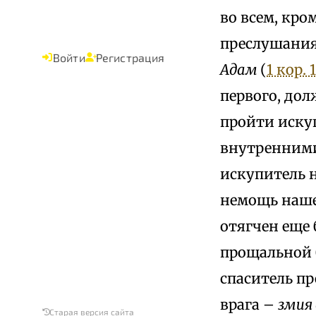
во всем, кром
преслушания
Войти
Регистрация
Адам
(
1 кор. 1
первого, до
пройти искуш
внутренними
искупитель н
немощь нашег
отягчен еще 
прощальной 
спаситель п
врага –
змия 
Старая версия сайта