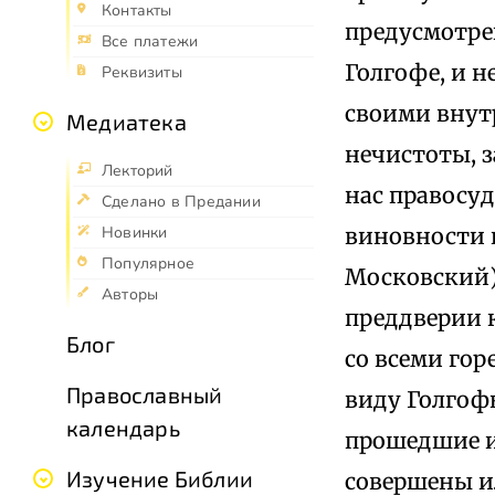
Контакты
предусмотре
Все платежи
Голгофе, и н
Реквизиты
своими внут
Медиатека
нечистоты, 
Лекторий
нас правосуд
Сделано в Предании
виновности 
Новинки
Популярное
Московский)
Авторы
преддверии к
Блог
со всеми го
Православный
виду Голгоф
календарь
прошедшие и
Изучение Библии
совершены и