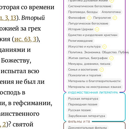
Практика духовной жизни
которая со времени
Систематическое богословие
Проповеди, беседы
Апологетика
. 3, 13
).
Вторый
Философия
Патрология
Литургическое богословие
ожией за грех
История Церкви
Единство и разделения христиан
жия (
ис. 63, 3
),
Религиоведение
Искусство и культура
аданиями и
Политика. Экономика. Общество. Публи
Жития святых, биографии
 Божеству,
Мемуары, дневники, письма
Семья и воспитание
, испытал всю
Психология и терапия
ения не был ли
Материалы о благотворительности
Материалы на иностранных языках
Господь в
ХУДОЖЕСТВЕННАЯ ЛИТЕРАТУРА
Русская литература
 ли, в гефсимании,
Переводная поэзия
Русская поэзия
аинственного
Зарубежная литература
ФИЛЬМЫ И ТВ
, 2
)? святой
Документальные фильмы