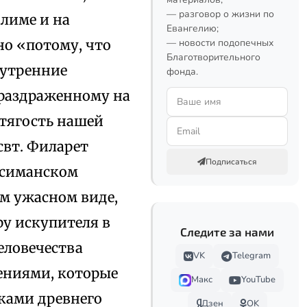
— разговор о жизни по
лиме и на
Евангелию;
но «потому, что
— новости подопечных
Благотворительного
нутренние
фонда.
 раздраженному на
 тягость нашей
свт. Филарет
Подписаться
фсиманском
ем ужасном виде,
ру искупителя в
Следите за нами
еловечества
VK
Telegram
ениями, которые
Макс
YouTube
ками древнего
Дзен
OK