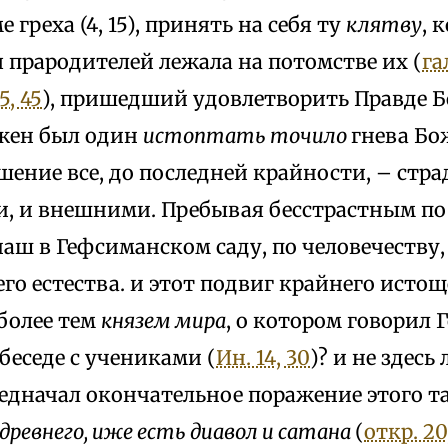
е греха (4, 15), принять на себя ту
клятву
, 
 прародителей лежала на потомстве их (
гал
5, 45
), пришедший удовлетворить Правде Б
лжен был один
истоптать точило
гнева Бо
ение все, до последней крайности, – стр
, и внешними. Пребывая бесстрастным по
аш в Гефсиманском саду, по человечеству
о естества. и этот подвиг крайнего истощ
более тем
князем мира
, о котором говорил 
беседе с учениками (
Ин. 14, 30
)? и не здесь
редначал окончательное поражение этого т
древнего, иже есть диавол и сатана
(
откр. 20