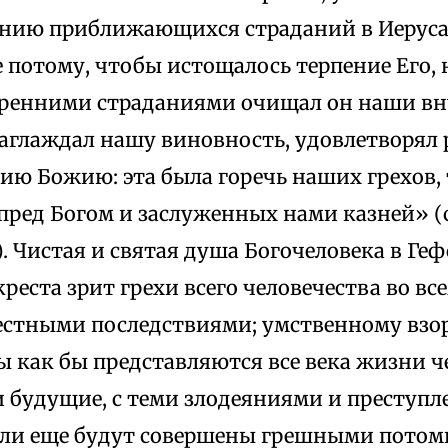
нию приближающихся страданий в Иеруса
е потому, чтобы истощалось терпение Его, 
ренними страданиями очищал он наши в
заглаждал нашу виновность, удовлетворял
ию Божию: эта была горечь наших грехов,
пред Богом и заслуженных нами казней» (
. Чистая и святая душа Богочеловека в Ге
реста зрит грехи всего человечества во вс
рестными последствиями; умственному взо
ы как бы представляются все века жизни ч
 будущие, с теми злодеяниями и преступл
ли еще будут совершены грешными потом