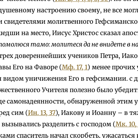
душевному настроению своему, не все мог
свидетелями молитвенного Гефсиманског
едши на место, Иисус Христос сказал апо
помолюся тамо: молитеся да не внидете в н
 трех довереннейших учеников Петра, Иако
вы Его на Фаворе (
Мф. 17, 1
) менее прочих
я видом уничижения Его в гефсимании. с д
жественного Учителя полезно было убедить
де самонадеянности, обнаруженной этим 
ред сим (
Ин. 13, 37
), Иакову и Иоанну – в т
 вызывались разделить с господом (
Мк. 10,
ами спаситель начал скорбеть, ужасаться и