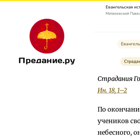
Матвеевский Паве
Евангель
Предание.ру
Страдан
Страдания Го
Ин. 18, 1–2
По окончани
учеников св
небесного, 