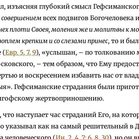
л, изъясняя глубокий смысл Гефсиманског
о
совершением
всех подвигов Богочеловека и
днех плоти Своея, моления же и молитвы к м
воплем крепким и со слезами принес
, то и бы
 (
Евр. 5, 7, 9
), «услышан, – по толкованию
ковского, – тем образом, что Ему предос
ртью и воскресением избавить нас от влад
ыя». Гефсиманские страдания были приго
олгофскому жертвоприношению.
, что наступает час страданий Его, на кот
о указывал как на самый решительный в 
а человеческого (
Ин. 2, 4, 7; 6, 8, 30
). но он 