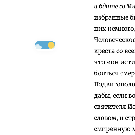
и бдите со М
избранные б
них немного,
Человеческое
креста со вс
что «он ист
бояться сме
Подвигополо
дабы, если в
святителя Ио
словом, и с
смиренную 