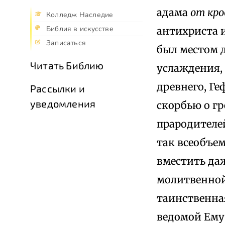
адама
от кро
Колледж Наследие
Библия в искусстве
антихриста и
Записаться
был местом 
Читать Библию
услаждения, 
древнего, Ге
Рассылки и
уведомления
скорбью о гр
прародителей
так всеобъем
вместить даж
молитвенной 
таинственна
ведомой Ему