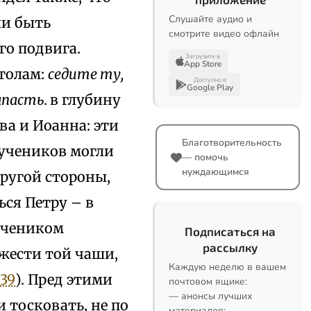
Слушайте аудио и
ли быть
смотрите видео офлайн
о подвига.
Загрузите в
App Store
столам:
седите ту,
Доступно в
Google Play
апасть.
в глубину
ва и Иоанна: эти
Благотворительность
 учеников могли
— помочь
нуждающимся
ругой стороны,
ся Петру – в
учеником
Подписаться на
рассылку
яжести той чаши,
Каждую неделю в вашем
 39
). Пред этими
почтовом ящике:
— анонсы лучших
 тосковать, не по
материалов;