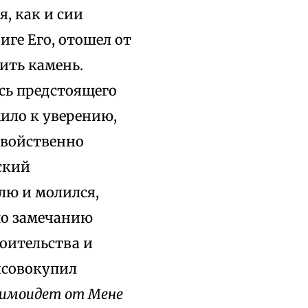
я, как и сии
ге Его, отошел от
ить камень.
ось предстоящего
жило к уверению,
свойственно
ский
лю и молился,
 по замечанию
роительства и
исовокупил
мимоидет от Мене