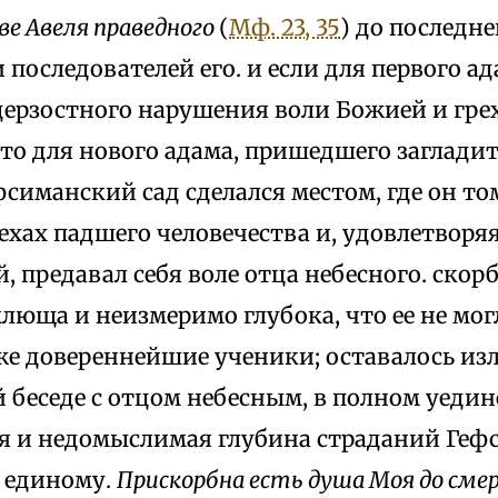
ве Авеля праведного
(
Мф. 23, 35
) до последн
 последователей его. и если для первого а
дерзостного нарушения воли Божией и гре
то для нового адама, пришедшего заглади
фсиманский сад сделался местом, где он т
ехах падшего человечества и, удовлетворя
, предавал себя воле отца небесного. скор
люща и неизмеримо глубока, что ее не мог
е довереннейшие ученики; оставалось изл
беседе с отцом небесным, в полном уедин
я и недомыслимая глубина страданий Геф
 единому.
Прискорбна есть душа Моя до сме