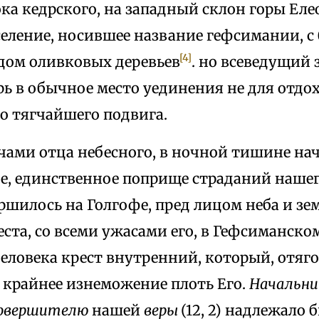
ка кедрского, на западный склон горы Еле
селение, носившее название гефсимании, 
[4]
дом оливковых деревьев
. но всеведущий 
ь в обычное место уединения не для отдо
ого тягчайшего подвига.
очами отца небесного, в ночной тишине нач
е, единственное поприще страданий нашег
ршилось на Голгофе, пред лицом неба и зе
ста, со всеми ужасами его, в Гефсиманск
человека крест внутренний, который, отяг
в крайнее изнеможение плоть Его.
Начальн
овершителю
нашей
веры
(12, 2) надлежало