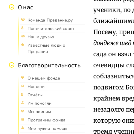
О нас
ученики, по 
ближайшими 
Команда Предание.ру
Попечительский совет
Посему, приш
Наши друзья
дондеже шед 
Известные люди о
Предании
сада он взял
очевидцы сла
Благотворительность
соблазнитьс
О нашем фонде
подвигом Бо
Новости
Отчёты
крайнем вре
Им помогли
незадолго пе
Мы помним
которую они
Программы фонда
Мне нужна помощь
тремя ученик