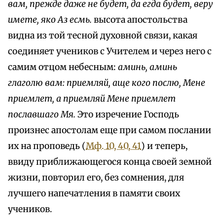
вам, прежде даже не будет, да егда будет, веру
имете, яко Аз есмь.
высота апостольства
видна из той тесной духовной связи, какая
соединяет учеников с Учителем и через него с
самим отцом небесным:
аминь, аминь
глаголю вам: приемляй, аще кого послю, Мене
приемлет, а приемляй Мене npиемлет
пославшаго Мя.
Это изречение Господь
произнес апостолам еще при самом послании
их на проповедь (
Мф. 10, 40, 41
) и теперь,
ввиду приближающегося конца своей земной
жизни, повторил его, без сомнения, для
лучшего напечатления в памяти своих
учеников.