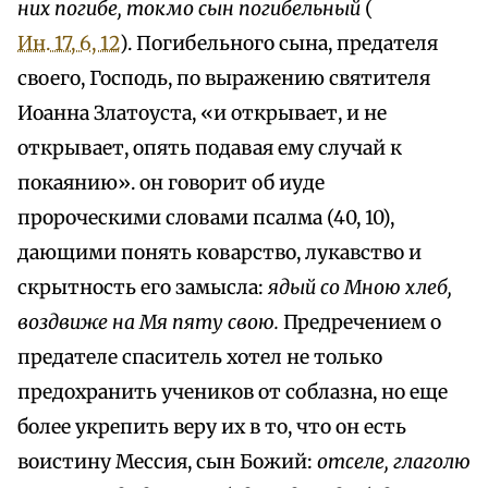
них погибе, токмо сын погибельный
(
Ин. 17, 6, 12
). Погибельного сына, предателя
своего, Господь, по выражению святителя
Иоанна Златоуста, «и открывает, и не
открывает, опять подавая ему случай к
покаянию». он говорит об иуде
пророческими словами псалма (40, 10),
дающими понять коварство, лукавство и
скрытность его замысла:
ядый со Мною хлеб,
воздвиже на Мя пяту свою.
Предречением о
предателе спаситель хотел не только
предохранить учеников от соблазна, но еще
более укрепить веpy их в то, что он есть
воистину Мессия, сын Божий:
отселе, глаголю