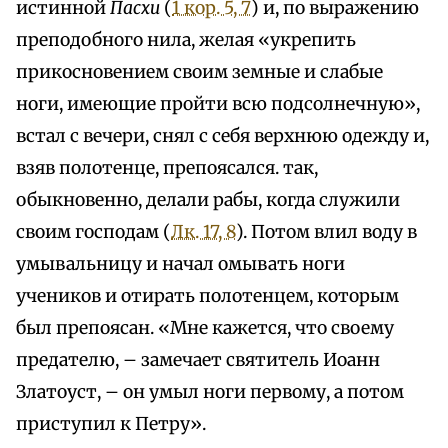
истинной
Пасхи
(
1 кор. 5, 7
) и, по выражению
преподобного нила, желая «укрепить
прикосновением своим земные и слабые
ноги, имеющие пройти всю подсолнечную»,
встал с вечери, снял с себя верхнюю одежду и,
взяв полотенце, препоясался. так,
обыкновенно, делали рабы, когда служили
своим господам (
Лк. 17, 8
). Потом влил воду в
умывальницу и начал омывать ноги
учеников и отирать полотенцем, которым
был препоясан. «Мне кажется, что своему
предателю, – замечает святитель Иоанн
Златоуст, – он умыл ноги первому, а потом
приступил к Петру».