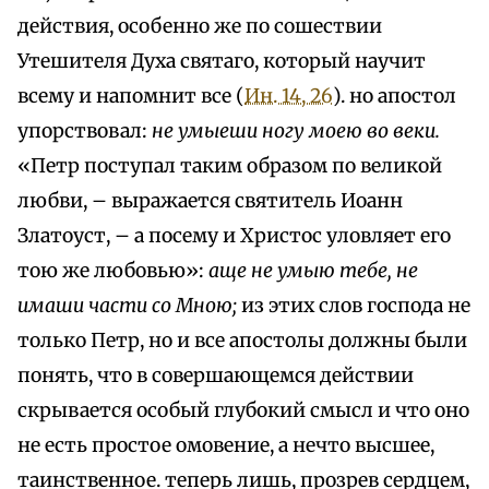
действия, особенно же по сошествии
Утешителя Духа святаго, который научит
всему и напомнит все (
Ин. 14, 26
). но апостол
упорствовал:
не умыеши ногу моею во веки.
«Петр поступал таким образом по великой
любви, – выражается святитель Иоанн
Златоуст, – а посему и Христос уловляет его
тою же любовью»:
аще не умыю тебе, не
имаши части со Мною;
из этих слов господа не
только Петр, но и все апостолы должны были
понять, что в совершающемся действии
скрывается особый глубокий смысл и что оно
не есть простое омовение, а нечто высшее,
таинственное. теперь лишь, прозрев сердцем,