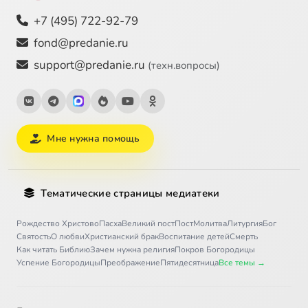
+7 (495) 722-92-79
fond@predanie.ru
support@predanie.ru
(техн.вопросы)
Мне нужна помощь
Тематические страницы медиатеки
Рождество Христово
Пасха
Великий пост
Пост
Молитва
Литургия
Бог
Святость
О любви
Христианский брак
Воспитание детей
Смерть
Как читать Библию
Зачем нужна религия
Покров Богородицы
Успение Богородицы
Преображение
Пятидесятница
Все темы →