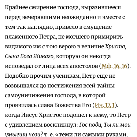
Крайнее смирение господа, выразившееся
перед вечерявшими неожиданно и вместе с
тем так наглядно, привело в смущение
пламенного Петра, не могшего примирить
видимого им с тою верою в величие
Христа,
Сына Бога Живаго,
которую он некогда
исповедал от лица всех апостолов (
Мф. 16, 16
).
Подобно прочим ученикам, Петр еще не
возвышался до постижения всей тайны
самоуничижения господа, в которой
проявилась слава Божества Его (
Ин. 17, 1
).
когда Иисус Христос подошел к нему, то Петр
с удивлением воскликнул:
Гос поди, Ты ли мои
умыеши нози?
т. е. «теми ли самыми руками,