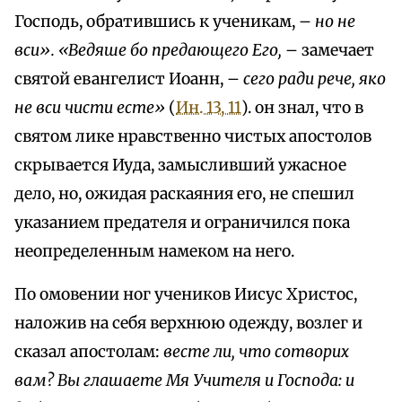
Господь, обратившись к ученикам, –
но не
вcu». «Bедяше бо предающего Его,
– замечает
святой евангелист Иоанн, –
сего ради рече, яко
не вcu чисти есте»
(
Ин. 13, 11
). он знал, что в
святом лике нравственно чистых апостолов
скрывается Иуда, замысливший ужасное
дело, но, ожидая раскаяния его, не спешил
указанием предателя и ограничился пока
неопределенным намеком на него.
По омовении ног учеников Иисус Христос,
наложив на себя верхнюю одежду, возлег и
сказал апостолам:
весте ли, что сотворих
вам? Вы глашаете Мя Учителя и Господа: и