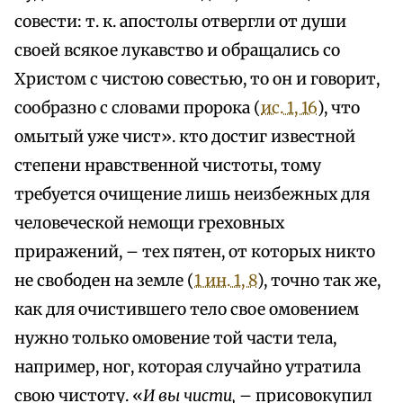
совести: т. к. апостолы отвергли от души
своей всякое лукавство и обращались со
Христом с чистою совестью, то он и говорит,
сообразно с словами пророка (
ис. 1, 16
), что
омытый уже чист». кто достиг известной
степени нравственной чистоты, тому
требуется очищение лишь неизбежных для
человеческой немощи греховных
приражений, – тех пятен, от которых никто
не свободен на земле (
1 ин. 1, 8
), точно так же,
как для очистившего тело свое омовением
нужно только омовение той части тела,
например, ног, которая случайно утратила
свою чистоту. «
И вы чисти,
– присовокупил