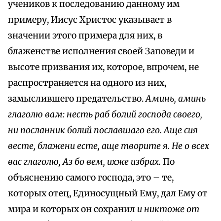
учеников к последованию данному им
примеру, Иисус Христос указывает в
значении этого примера для них, в
блаженстве исполнения своей Заповеди и
высоте призвания их, которое, впрочем, не
распространяется на одного из них,
замыслившего предательство.
Аминь, аминь
глаголю вам: несть раб болий господа своего,
ни посланник болий пославшаго его. Аще сия
весте, блажени есте, аще творите я. Не о всех
вас глаголю, Аз бо вем, ихже избрах.
По
объяснению самого господа, это – те,
которых отец, Единосущный Ему, дал Ему от
мира и которых он сохранил
и никтоже от