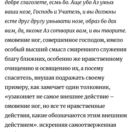
добре глаголете, есмь бо. Аще убо Аз умых
ваши нозе, Господь и Учитель, и вы должны
есте друг другу умывати нозе, образ бо дах
вам, да, якоже Аз сотворих вам, и вы творите.
омовение ног, совершенное господом, имело
особый высший смысл смиренного служения
благу ближних, особенно же нравственному
очищению и освящению их, а посему
спаситель, внушая подражать своему
примеру, как замечает один толковник,
«узаконяет не самое внешнее действие –
омовение ног, но все те нравственные
действия, какие обозначаются этим внешним
действием». искренняя самоотверженная