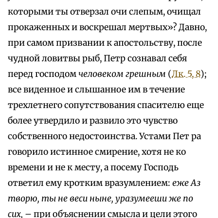
которыми ты отверзал очи слепым, очищал
прокаженных и воскрешал мертвых»? Давно,
при самом призвании к апостольству, после
чудной ловитвы рыб, Петр сознавал себя
перед господом
человеком грешным
(
Лк. 5, 8
);
все виденное и слышанное им в течение
трехлетнего сопутствования спасителю еще
более утвердило и развило это чувство
собственного недостоинства. Устами Пет ра
говорило истинное смирение, хотя не ко
времени и не к месту, а посему Господь
ответил ему кротким вразумлением:
еже Аз
творю, ты не веси ныне, уразумееши же по
сих, –
при объяснении смысла и цели этого