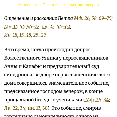
Матвеевский Павел Алексеевич, протоиерей
Отречение и раскаяние Петра
Мф. 26, 58, 69–75
;
Мк. 14, 54, 66–72
;
Лк. 22, 54–62
;
Ин. 18, 15–18, 25–27
В то время, когда происходил допрос
Божественного Узника у первосвященников
Анны и Каиафы и предварительный суд
синедриона, во дворе первосвященнического
дома совершилось знаменательное событие,
предсказанное господом вечером, в конце
прощальной беседы с учениками (
Мф. 26, 34
;
Лк. 22, 34
;
ин. 13, 38
). Это событие, смирив
горделивую самонадеянность одного из