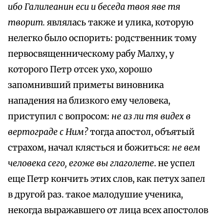
ибо Галилеанин еси и беседа твоя яве тя
творит.
являлась также и улика, которую
нелегко было оспорить: родственник тому
первосвященническому рабу Малху, у
которого Петр отсек ухо, хорошо
запомнивший приметы виновника
нападения на близкого ему человека,
приступил с вопросом:
не аз ли тя видех в
вертограде с Ним?
тогда апостол, объятый
страхом, начал клясться и божиться:
не вем
человека сего, егоже вы глаголете
. не успел
еще Петр кончить этих слов, как петух запел
в другой раз. такое малодушие ученика,
некогда выражавшего от лица всех апостолов