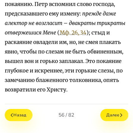
покаянию. Петр вспомнил слово господа,
предсказавшего ему измену:
прежде даже
алектор не возгласит
–
двакраты трикраты
отвержешися Мене
(
Мф. 26, 34
); стыд и
раскаяние овладели им, но, не смея плакать
явно, чтобы по слезам не быть обвиненным,
вышел вон и горько заплакал. Это покаяние
глубокое и искреннее, эти горькие слезы, по
замечанию блаженного толковника, опять
возвратили его Христу.
56 / 82
Назад
Далее