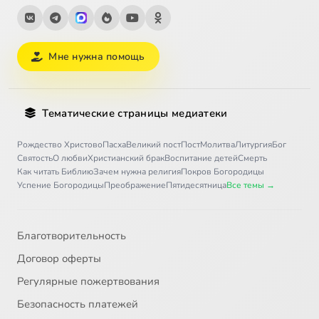
Мне нужна помощь
Тематические страницы медиатеки
Рождество Христово
Пасха
Великий пост
Пост
Молитва
Литургия
Бог
Святость
О любви
Христианский брак
Воспитание детей
Смерть
Как читать Библию
Зачем нужна религия
Покров Богородицы
Успение Богородицы
Преображение
Пятидесятница
Все темы →
Благотворительность
Договор оферты
Регулярные пожертвования
Безопасность платежей