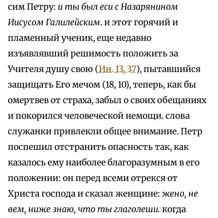
сим Петру:
и ты был еси с Назарянином
Иисусом Галилейским
. и этот горячий и
пламенный ученик, еще недавно
изъявлявший решимость положить за
Учителя душу свою (
Ин. 13, 37
), пытавшийся
защищать Его мечом (18, 10), теперь, как бы
омертвев от страха, забыл о своих обещаниях
и покорился человеческой немощи. слова
служанки привлекли общее внимание. Петр
поспешил отстранить опасность так, как
казалось ему наиболее благоразумным в его
положении: он перед всеми отрекся от
Христа господа и сказал женщине:
жено, не
вем, ниже знаю, что ты глаголеши.
когда