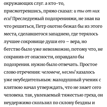
окружающих слуг. а кто-то,
присмотревшись, прямо сказал:
и ты от них
еси!
Преследуемый подозрениями, не зная на
что решиться, Петр охотно бежал бы из этого
места, сделавшегося западнею, где терялось
лучшее сокровище души его – вера, но
бегство было уже невозможно, потому что, не
сохранив от опасности, оправдало бы
подозрения. нужно было отвечать. Простое
слово отречения:
человече, несмь!
казалось
уже неубедительным: малодушный ученик с
клятвою начал утверждать, что не знает сего
человека. так, увлекаемый тяжестью греха, он
неудержимо скользил по склону бездны и