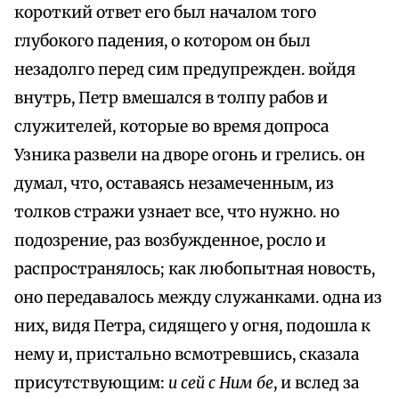
короткий ответ его был началом того
глубокого падения, о котором он был
незадолго перед сим предупрежден. войдя
внутрь, Петр вмешался в толпу рабов и
служителей, которые во время допроса
Узника развели на дворе огонь и грелись. он
думал, что, оставаясь незамеченным, из
толков стражи узнает все, что нужно. но
подозрение, раз возбужденное, росло и
распространялось; как любопытная новость,
оно передавалось между служанками. одна из
них, видя Петра, сидящего у огня, подошла к
нему и, пристально всмотревшись, сказала
присутствующим:
и сей с Ним бе
, и вслед за