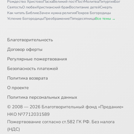
Рождество Христово
Пасха
Великий пост
Пост
Молитва
Литургия
Бог
Святость
О любви
Христианский брак
Воспитание детей
Смерть
Как читать Библию
Зачем нужна религия
Покров Богородицы
Успение Богородицы
Преображение
Пятидесятница
Все темы →
Благотворительность
Договор оферты
Регулярные пожертвования
Безопасность платежей
Политика возврата
О проекте
Политика персональных данных
© 2008 — 2026 Благотворительный фонд «Предание»
НКО №7712031589
Пожертвование согласно ст.582 ГК РФ. Без налога
(НДС)