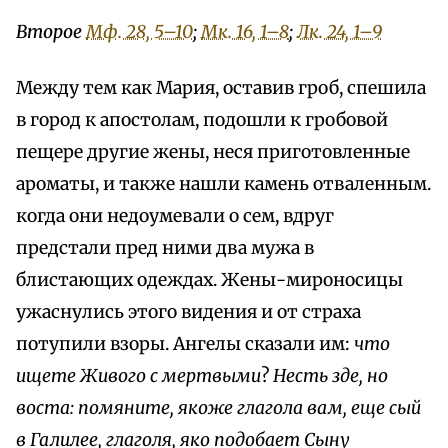
Второе
Мф. 28, 5–10
;
Мк. 16, 1–8
;
Лк. 24, 1–9
Между тем как Мария, оставив гроб, спешила
в город к апостолам, подошли к гробовой
пещере другие жены, неся приготовленные
ароматы, и также нашли камень отваленным.
когда они недоумевали о сем, вдруг
предстали пред ними два мужа в
блистающих одеждах. Жены-мироносицы
ужаснулись этого видения и от страха
потупили взоры. Ангелы сказали им:
что
ищете Живого с мертвыми
?
Несть зде, но
воста: помяните, якоже глагола вам, еще сый
в Галилее, глаголя, яко подобает Сыну