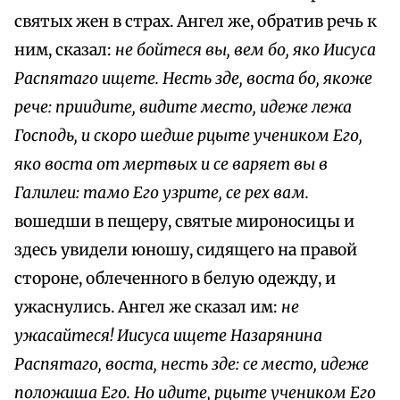
святых жен в страх. Ангел же, обратив речь к
ним, сказал:
не бойтеся вы, вем бо, яко Иисуса
Распятаго ищете. Несть зде, воста бо, якоже
рече: приидите, видите место, идеже лежа
Господь, и скоро шедше рцыте учеником Его,
яко воста от мертвых и се варяет вы в
Галилеи: тамо Его узрите, се рех вам.
вошедши в пещеру, святые мироносицы и
здесь увидели юношу, сидящего на правой
стороне, облеченного в белую одежду, и
ужаснулись. Ангел же сказал им:
не
ужасайтеся! Иисуса ищете Назарянина
Распятаго, воста, несть зде: се место, идеже
положиша Его. Но идите, рцыте учеником Его