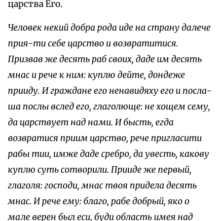
царства Его.
Человек некий добра рода иде на страну далече
прия-ти себе царство и возвратитися.
Призвав же десять раб своих, даде им десять
мнас и рече к ним: куплю дейте, дондеже
npииду. И граждане его ненавидяху его и посла-
ша послы вслед его, глаголюще: не хощем сему,
да царствует над нами. И бысть, егда
возвратися приим царство, рече пригласити
рабы mии, имже даде сребро, да увесть, какову
куплю суть сотворили. Прииде же первый,
глаголя: господи, мнас твоя придела десять
мнас. И рече ему: благо, рабе добрый, яко о
мале верен был ecu, буди область имея над