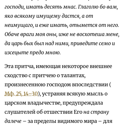
господи, имать десять мнас. Глаголю бо вам,
яко всякому имущему дастся, а от
неимущаго, и еже имать, отымется от него.
Обаче враги моя оны, иже не восхотеша мене,
да царь бых был над ними, приведите семо и
изсецыте предо мною.
Эта притча, имеющая некоторое внешнее
сходство с притчею о талантах,
произнесенною господом впоследствии (
Мф. 25, 14–30
), устраняя всякую мысль о
царском владычестве, предупреждала
слушателей об отшествии Его
на страну
далече
– за пределы видимого мира – для