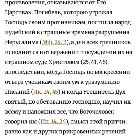
произволения, отказываются от Его
Царства». Погибель, которою угрожал
Господь своим противникам, постигла народ
иудейский в страшные времена разрушения
Иерусалима (
Мф. 24, 2
), а для всех грешников
исполнится в отвержении и осуждении их на
страшном суде Христовом (25, 41, 46).
впоследствии, когда Господь по воскресении
отверз ученикам своим ум к уразумению
Писаний (
Лк. 24, 45
) и когда Утешитель Дух
святый, по обетованию господню, научил их
всему и напомнил все, что Богочеловек
говорил им (
Ин. 14, 26
), смысл этой притчи,
равно как и других прикровенных речений