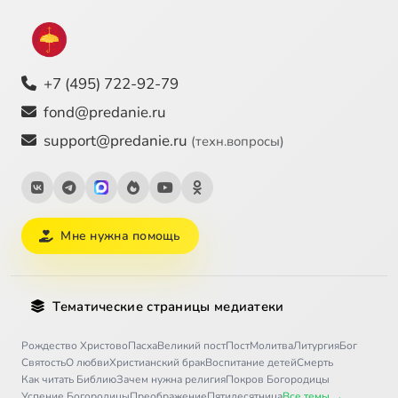
+7 (495) 722-92-79
fond@predanie.ru
support@predanie.ru
(техн.вопросы)
Мне нужна помощь
Тематические страницы медиатеки
Рождество Христово
Пасха
Великий пост
Пост
Молитва
Литургия
Бог
Святость
О любви
Христианский брак
Воспитание детей
Смерть
Как читать Библию
Зачем нужна религия
Покров Богородицы
Успение Богородицы
Преображение
Пятидесятница
Все темы →