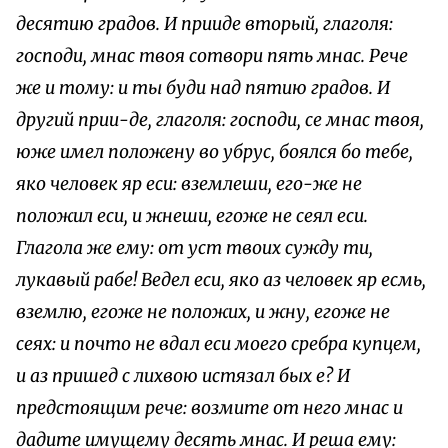
десятию градов. И прииде вторый, глаголя:
господи, мнас твоя сотвори пять мнас. Рече
же и тому: и ты буди над пятию градов. И
другий прии-де, глаголя: господи, се мнас твоя,
юже имел положену во убрус, боялся бо тебе,
яко человек яр ecu: вземлеши, его-же не
положил ecu, и жнеши, егоже не сеял ecu.
Глагола же ему: от уст твоих сужду ти,
лукавый рабе! Ведел ecu, яко аз человек яр есмь,
вземлю, егоже не положих, и жну, егоже не
сеях: и почто не вдал ecu моего сребра купцем,
и аз пришед с лихвою истязал бых е? И
предстоящим рече: возмите от него мнас и
дадите имущему десять мнас. И реша ему: