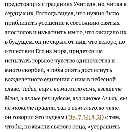
предстоящих страданиях Учителя, но, читая в
сердцах их, Господь видел, что нужно было
приблизить утешение к состоянию святых
апостолов и изъяснить им то, что ожидало их
в будущем. он не скрыл от них, что вскоре, по
отшествии Его из мира, придется им
испытать горькое чувство одиночества и
много скорбей, чтобы опять достигнуть
вожделенного единения с ним в небесной
славе.
Чадца, еще с вами мало есмь, взыщете
Мене, и якоже рех иудеом, яко аможе Аз иду, вы
не можете npиumu,
так
и вам глаголю ныне.
он говорил это иудеям (
Ин. 7, 34; 8, 21
) с тем,
чтобы, по мысли святого отца, «устрашить