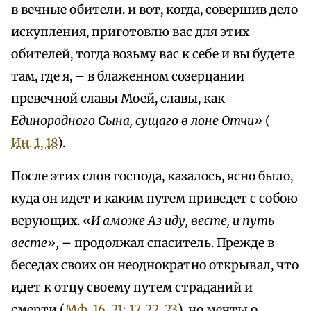
в вечные обители. и вот, когда, совершив дело
искупления, приготовлю вас для этих
обителей, тогда возьму вас к себе и вы будете
там, где я, – в блаженном созерцании
превечной славы Моей, славы, как
Единородного Сына, сущаго в лоне Отчи»
(
Ин. 1, 18
).
После этих слов господа, казалось, ясно было,
куда он идет и каким путем приведет с собою
верующих. «
И аможе Аз иду, весте, и путь
весте»,
– продолжал спаситель. Прежде в
беседах своих он неоднократно открывал, что
идет к отцу своему путем страданий и
смерти (
Мф. 16, 21; 17, 22, 23
), но мечты о