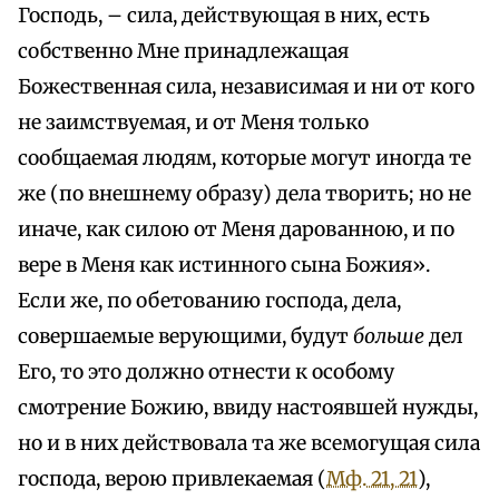
Господь, – сила, действующая в них, есть
собственно Мне принадлежащая
Божественная сила, независимая и ни от кого
не заимствуемая, и от Меня только
сообщаемая людям, которые могут иногда те
же (по внешнему образу) дела творить; но не
иначе, как силою от Меня дарованною, и по
вере в Меня как истинного сына Божия».
Если же, по обетованию господа, дела,
совершаемые верующими, будут
больше
дел
Его, то это должно отнести к особому
смотрение Божию, ввиду настоявшей нужды,
но и в них действовала та же всемогущая сила
господа, верою привлекаемая (
Мф. 21, 21
),