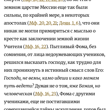
земном царстве Мессии еще так были
сильны, по крайней мере, в некоторых
апостолах (
Мф. 20, 20, 21
;
Деян. 1, 6
), что они
никак не могли примириться с мыслью о
кресте как заключении земной жизни
Учителя (
Мф. 16, 22
). Пытливый Фома, без
сомнения, от лица недоумевающих учеников,
решился высказать господу, как трудно для
них проникнуть в истинный смысл слов Его:
Господи, не вемы, камо идеши и како можем
путь ведети?
Думая не о том,
яже Божия, но
человеческая
(
Мф. 16, 23
), Фома с другими
учениками, еще не постигавшими
совершавшейся тайны искупления, готов был