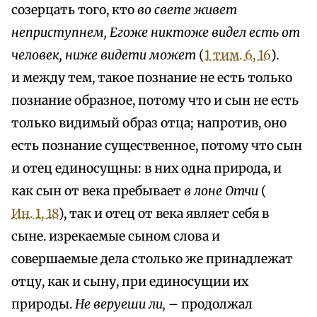
созерцать того, кто
во свете живет
неприступнем, Егоже никтоже видел есть от
человек, ниже видети может
(
1 тим. 6, 16
).
и между тем, такое познание не есть только
познание образное, потому что и сын не есть
только видимый образ отца; напротив, оно
есть познание существенное, потому что сын
и отец единосущны: в них одна природа, и
как сын от века пребывает
в лоне Отчи
(
Ин. 1, 18
), так и отец от века являет себя в
сыне. изрекаемые сыном слова и
совершаемые дела столько же принадлежат
отцу, как и сыну, при единосущии их
природы.
Не веруеши ли,
– продолжал