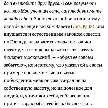
да и вы любите друг друга. О сем разумеют
вcu, яко Мои ученицы есте, аще любовь имате
между собою.
Заповедь о любви к ближнему
дана была еще в ветхом Завете (
Лев. 19, 18
); она
внушается и естественным законом совести.
но Господь называет ее
новою
не только
потому, что – как выражается святитель
Филарет Московский, – «обрел ее совсем
забытою», но и потому, что указал ей в своем
примере новые, чистые и святые
побуждения. «как он сам взирал не на
собственную высоту, но на полезное для
людей, и, уничижив себя, соблаговолил
принять зрак раба, чтобы рабов ввести в