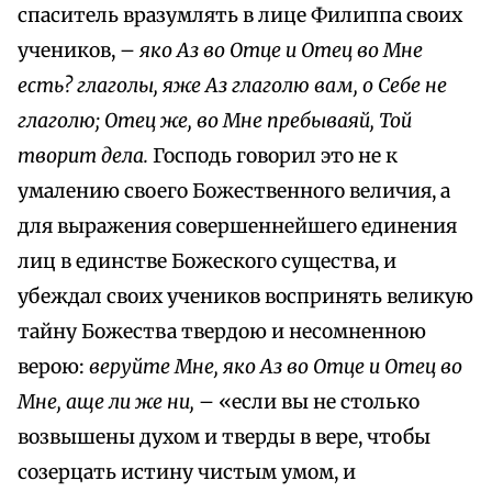
спаситель вразумлять в лице Филиппа своих
учеников, –
яко Аз во Отце и Отец во Мне
есть? глаголы, яже Аз глаголю вам, о Себе не
глаголю; Отец же, во Мне пребываяй, Той
творит дела.
Господь говорил это не к
умалению своего Божественного величия, а
для выражения совершеннейшего единения
лиц в единстве Божеского существа, и
убеждал своих учеников воспринять великую
тайну Божества твердою и несомненною
верою:
веруйте Мне, яко Аз во Отце и Отец во
Мне, аще ли же ни,
– «если вы не столько
возвышены духом и тверды в вере, чтобы
созерцать истину чистым умом, и