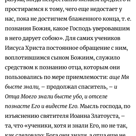
простираемся к тому, чего еще недостает у
нас, пока не достигнем блаженного конца, т. е.
познания Божия, какое Господь уверовавшим
в него дарует собою». Для самих учеников
Иисуса Христа постоянное обращение с ним,
воплотившимся сыном Божиим, служило
средством к познанию отца, которым они
пользовались по мере приемлемости:
аще Мя
бысте знали,
– продолжал спаситель, –
и
Отца Моего знали бысте убо, и отселе
познасте Его и видесте Его.
Мысль господа, по
изъяснению святителя Иоанна Златоуста, –
та, что «ученики, хотя и знали Его, но не так,
как следовало: Бога они знали, а отца еще не