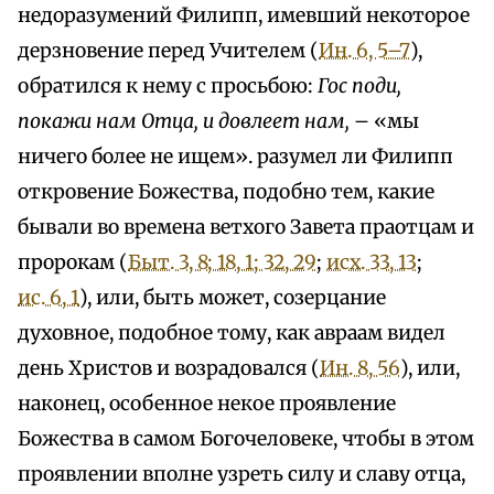
недоразумений Филипп, имевший некоторое
дерзновение перед Учителем (
Ин. 6, 5–7
),
обратился к нему с просьбою:
Гос поди,
покажи нам Отца, и довлеет нам,
– «мы
ничего более не ищем». разумел ли Филипп
откровение Божества, подобно тем, какие
бывали во времена ветхого Завета праотцам и
пророкам (
Быт. 3, 8; 18, 1; 32, 29
;
исх. 33, 13
;
ис. 6, 1
), или, быть может, созерцание
духовное, подобное тому, как авраам видел
день Христов и возрадовался (
Ин. 8, 56
), или,
наконец, особенное некое проявление
Божества в самом Богочеловеке, чтобы в этом
проявлении вполне узреть силу и славу отца,