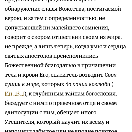
обнаружение славы Божества, постигаемой
верою, и затем с определенностью, не
допускающей ни малейшего сомнения,
говорит о скором отшествии своем из мира.
не прежде, а лишь теперь, когда умы и сердца
святых апостолов преисполнились
Божественной благодатью в причащении
тела и крови Его, спаситель возводит
Своя
сущия в мире,
которых
до конца возлюби
(
Ин. 13, 1
), к глубинным тайнам богословия,
беседует с ними о превечном отце и своем
единосущии с ним, обещает иного
Утешителя, который научит их всему и
напомнит забытое или не вполне понятое,