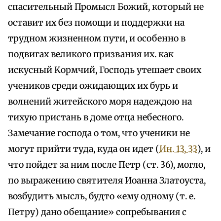
спасительный Промысл Божий, который не
оставит их без помощи и поддержки на
трудном жизненном пути, и особенно в
подвигах великого призвания их. как
искусный Kopмчий, Господь утешает своих
учеников среди ожидающих их бурь и
волнений житейского моря надеждою на
тихую пристань в доме отца небесного.
Замечание господа о том, что ученики не
могут прийти туда, куда он идет (
Ин. 13, 33
), и
что пойдет за ним после Петр (ст. 36), могло,
по выражению святителя Иоанна Златоуста,
возбудить мысль, будто «ему одному (т. е.
Петру) дано обещание» сопребывания с