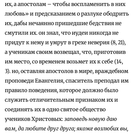
их, а апостолам – чтобы воспламенить в них
любовь» и предсказанием о разлуке ободрить
их, дабы нечаянно пришедшие бедствия не
смутили их. он знал, что иудеи никогда не
придут к нему и умрут в грехе неверия (8, 21),
а ученикам своим возвещал, что, приготовив
им место, со временем возьмет их к себе (14,
3). но, оставляя апостолов в мире, враждебном
проповеди Евангелия, спаситель преподал им
правило поведения, которое должно было
служить отличительным признаком их и
соединять их в одно святое общество
учеников Христовых:
заповедь новую даю
вам, да любите друг друга; якоже возлюбих вы,