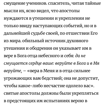
смущение учеников. спаситель, читая тайные
мысли их, ясно видел, что апостолы
нуждаются в утешении и укреплении не
только ввиду наступающих событий, но и в
дальнейшей судьбе своей, по отшествии Его
из мира. обильный источник духовного
утешения и ободрения он указывает им в
вере в Бога отца небесного и себя:
да не
смущается сердце ваше: веруйте в Бога и в Мя
веруйте,
– «вера в Меня и в отца сильнее
угрожающих вам бедствий; она не допустит,
чтобы какое-либо несчастие одолело вас».
святые апостолы должны были укрепляться
в предстоящих им испытаниях верою в