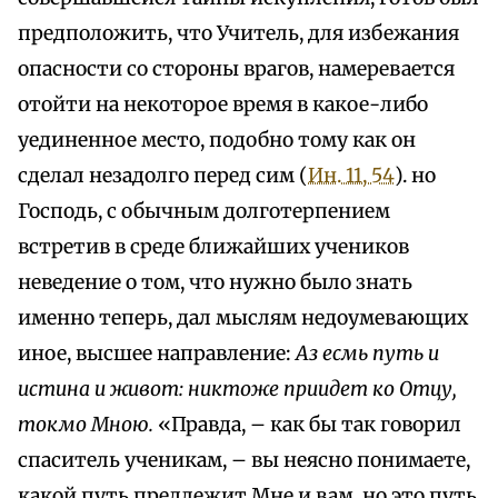
предположить, что Учитель, для избежания
опасности со стороны врагов, намеревается
отойти на некоторое время в какое-либо
уединенное место, подобно тому как он
сделал незадолго перед сим (
Ин. 11, 54
). но
Господь, с обычным долготерпением
встретив в среде ближайших учеников
неведение о том, что нужно было знать
именно теперь, дал мыслям недоумевающих
иное, высшее направление:
Аз есмь путь и
истина и живот: никтоже приидет ко Отцу,
токмо Мною.
«Правда, – как бы так говорил
спаситель ученикам, – вы неясно понимаете,
какой путь предлежит Мне и вам, но это путь