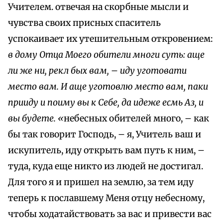
Учителем. отвечая на скорбные мысли и
чувства своих присных спаситель
успокаивает их утешительным откровением:
в дому Отца Моего обители многи суть: аще
ли же ни, рекл бых вам,
–
иду уготовати
место вам. И аще уготовлю место вам, паки
nрииду и поиму вы к Себе, да идеже есмь Аз, и
вы будете. «
небесных обителей много, – как
бы так говорит Господь, – я, Учитель ваш и
искупитель, иду открыть вам путь к ним, –
туда, куда еще никто из людей не достигал.
Для того я и пришел на землю, за тем иду
теперь к пославшему Меня отцу небесному,
чтобы ходатайствовать за вас и привести вас