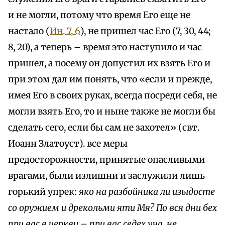
и не могли, потому что время Его еще не
настало (
Ин. 7, 6
), не пришел час Его (7, 30, 44;
8, 20), а теперь – время это наступило и час
пришел, а посему он допустил их взять Его и
при этом дал им понять, что «если и прежде,
имея Его в своих руках, всегда посреди себя, не
могли взять Его, то и ныне также не могли бы
сделать сего, если бы сам не захотел» (свт.
Иоанн Златоуст). все меры
предосторожности, принятые опасливыми
врагами, были излишни и заслужили лишь
горький упрек:
яко на разбойника ли изыдосте
со оружием и дрекольми яти Мя? По вся дни бех
при вас в церкви – при вас седех уча, не