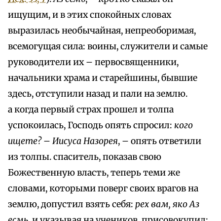
ищущим, и в этих спокойных словах
выразилась необычайная, непреоборимая,
всемогущая сила: воины, служители и самые
руководители их – первосвященники,
начальники храма и старейшины, бывшие
здесь, отступили назад и пали на землю.
а когда первый страх прошел и толпа
успокоилась, Господь опять спросил:
кого
ищете?
–
Иисуса Назорея
, – опять ответили
из толпы. спаситель, показав свою
Божественную власть, теперь теми же
словами, которыми поверг своих врагов на
землю, допустил взять себя:
рех вам, яко Аз
есмь
, и указывая на учеников, присовокупил: