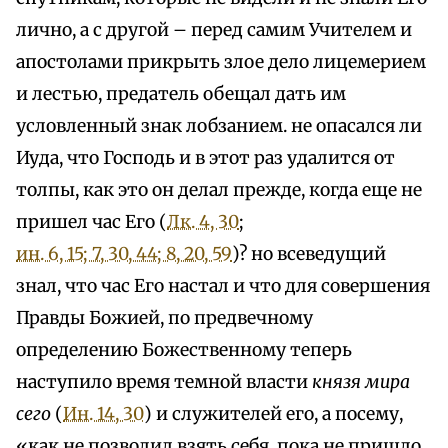
лично, а с другой – перед самим Учителем и
апостолами прикрыть злое дело лицемерием
и лестью, предатель обещал дать им
условленный знак лобзанием. не опасался ли
Иуда, что Господь и в этот раз удалится от
толпы, как это он делал прежде, когда еще не
пришел час Его (
Лк. 4, 30
;
ин. 6, 15; 7, 30, 44; 8, 20, 59
)? но всеведущий
знал, что час Его настал и что для совершения
Правды Божией, по предвечному
определению Божественному теперь
наступило время темной власти
князя мира
сего
(
Ин. 14, 30
) и служителей его, а посему,
«как не позволил взять себя, пока не пришло