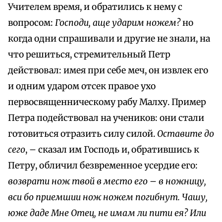
Учителем время, и обратились к нему с
вопросом:
Господи, аще ударим ножем?
но
когда одни спрашивали и другие не знали, на
что решиться, стремительный Петр
действовал: имея при себе меч, он извлек его
и одним ударом отсек правое ухо
первосвященническому рабу Малху. Пример
Петра подействовал на учеников: они стали
готовиться отразить силу силой.
Оставите до
сего
, – сказал им Господь и, обратившись к
Петру, обличил безвременное усердие его:
возврати нож твой в место его – в ножницу,
вси бо приемшии нож ножем погибнут. Чашу,
юже даде Мне Отец, не имам ли пити ея? Или