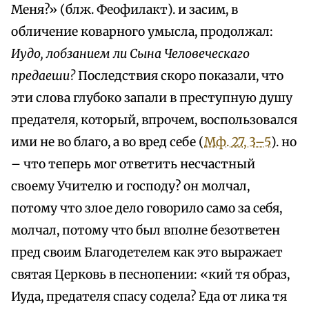
Меня?» (блж. Феофилакт). и засим, в
обличение коварного умысла, продолжал:
Иудо, лобзанием ли Сына Человеческаго
предаеши?
Последствия скоро показали, что
эти слова глубоко запали в преступную душу
предателя, который, впрочем, воспользовался
ими не во благо, а во вред себе (
Мф. 27, 3–5
). но
– что теперь мог ответить несчастный
своему Учителю и господу? он молчал,
потому что злое дело говорило само за себя,
молчал, потому что был вполне безответен
пред своим Благодетелем как это выражает
святая Церковь в песнопении: «кий тя образ,
Иуда, предателя спасу содела? Еда от лика тя