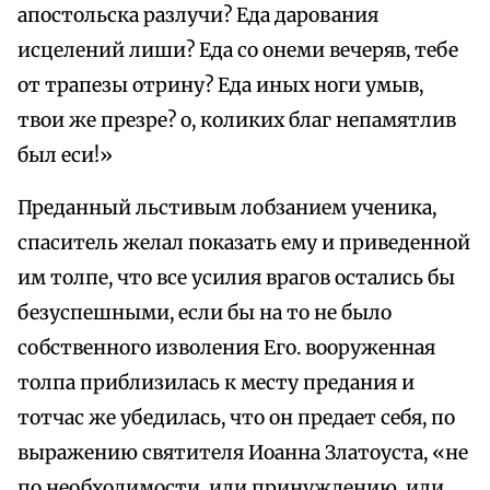
апостольска разлучи? Еда дарования
исцелений лиши? Еда со онеми вечеряв, тебе
от трапезы отрину? Еда иных ноги умыв,
твои же презре? о, коликих благ непамятлив
был еси!»
Преданный льстивым лобзанием ученика,
спаситель желал показать ему и приведенной
им толпе, что все усилия врагов остались бы
безуспешными, если бы на то не было
собственного изволения Его. вооруженная
толпа приблизилась к месту предания и
тотчас же убедилась, что он предает себя, по
выражению святителя Иоанна Златоуста, «не
по необходимости, или принуждению, или