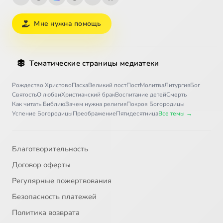
Мне нужна помощь
Тематические страницы медиатеки
Рождество Христово
Пасха
Великий пост
Пост
Молитва
Литургия
Бог
Святость
О любви
Христианский брак
Воспитание детей
Смерть
Как читать Библию
Зачем нужна религия
Покров Богородицы
Успение Богородицы
Преображение
Пятидесятница
Все темы →
Благотворительность
Договор оферты
Регулярные пожертвования
Безопасность платежей
Политика возврата