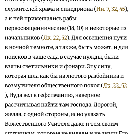
служителей храма и синедриона (
Ин. 7, 32, 45
),
а к ней примешались рабы
первосвященнические (18, 10) и некоторые из
начальников (
Лк. 22, 52
). Для освещения пути
в ночной темноте, а также, быть может, и для
поисков в чаще сада в случае нужды, были
взяты светильники и фонари. Эту силу,
которая шла как бы на лютого разбойника и
возмутителя общественного покоя (
Лк. 22, 52
), Иуда вел в гефсиманию, наверное
рассчитывая найти там господа. Дорогой,
желая, с одной стороны, ясно указать
Божественного Учителя даже и тем своим
спутникам, которые не видели и не знали Его