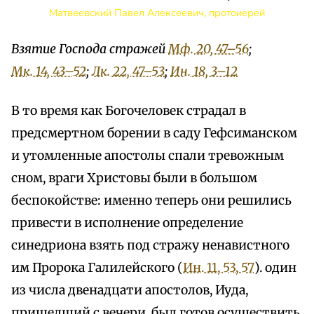
Матвеевский Павел Алексеевич, протоиерей
Взятие Господа стражей
Мф. 20, 47–56
;
Мк. 14, 43–52
;
Лк. 22, 47–53
;
Ин. 18, 3–12
В то время как Богочеловек страдал в
предсмертном борении в саду Гефсиманском
и утомленные апостолы спали тревожным
сном, враги Христовы были в большом
беспокойстве: именно теперь они решились
привести в исполнение определение
синедриона взять под стражу ненавистного
им Пророка Галилейского (
Ин. 11, 53, 57
). один
из числа двенадцати апостолов, Иуда,
пришедший с вечери, был готов осуществить