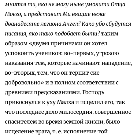
мнится ти, яко не могу ныне умолити Отца
Моего, и представит Ми вящше неже
дванадесяте легиона Ангел? Како убо сбудутся
писания, яко тако подобает быти?
таким
образом «двумя причинами он хотел
успокоить учеников: во-первых, угрозою
наказания тем, которые начинают нападение,
во-вторых, тем, что он терпит сие
добровольно» и в полном соответствии с
древними предсказаниями. Господь
прикоснулся к уху Малха и исцелил его, так
что последнее дело милосердия, совершенное
спасителем во время земной жизни, было
исцеление врага, т. е. исполнение той