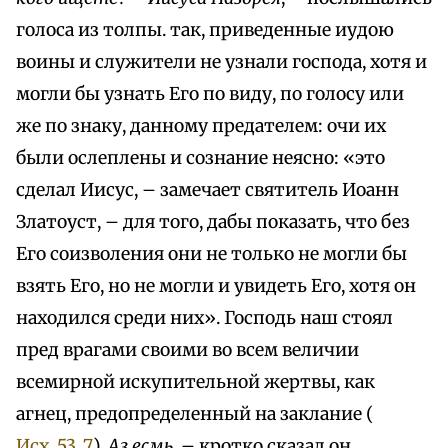
голоса из толпы. так, приведенные иудою
воины и служители не узнали господа, хотя и
могли бы узнать Его по виду, по голосу или
же по знаку, данному предателем: очи их
были ослеплены и сознание неясно: «это
сделал Иисус, – замечает святитель Иоанн
Златоуст, – для того, дабы показать, что без
Его соизволения они не только не могли бы
взять Его, но не могли и увидеть Его, хотя он
находился среди них». Господь наш стоял
пред врагами своими во всем величии
всемирной искупительной жертвы, как
агнец, предопределенный на заклание (
Исх. 53, 7
).
Аз есмь
, – кротко сказал он