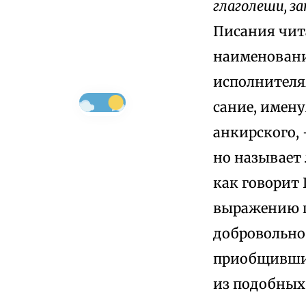
глаголеши, за
Писания чита
наименовани
исполнителя
сание, имену
анкирского, 
но называет
как говорит 
выражению п
добровольно 
приобщившись
из подобных