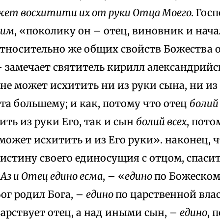
ет восхитити их от руки Отца Моего.
Госп
шим
, «поколику он – отец, виновник и нача
 относительно же общих свойств Божества 
– замечает святитель кирилл александрийс
не может исхитить ни из руки сына, ни из 
ста большему; и как, потому что отец
болий 
ть из руки Его, так и сын
болий всех
, пото
может исхитить и из Его руки». наконец, 
истину своего единосущия с отцом, спаси
:
Aз и Отец едино есма
, – «
едино
по Божеском
ог родил Бога, –
едино
по царственной влас
арствует отец, а над иными сын, –
едино
, 