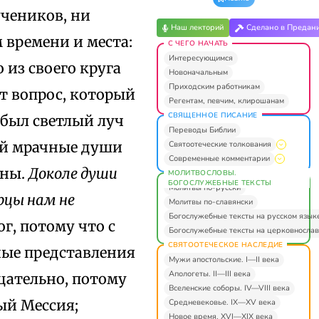
учеников, ни
Наш лекторий
Сделано в Предан
 времени и места:
С ЧЕГО НАЧАТЬ
Интересующимся
 из своего круга
Новоначальным
Приходским работникам
от вопрос, который
Регентам, певчим, клирошанам
СВЯЩЕННОЕ ПИСАНИЕ
 был светлый луч
Переводы Библии
ий мрачные души
Святоотеческие толкования
Современные комментарии
ины.
Доколе души
МОЛИТВОСЛОВЫ.
БОГОСЛУЖЕБНЫЕ ТЕКСТЫ
Молитвы по-русски
рцы нам не
Молитвы по-славянски
Богослужебные тексты на русском язык
ог, потому что с
Богослужебные тексты на церковнослав
СВЯТООТЕЧЕСКОЕ НАСЛЕДИЕ
ные представления
Мужи апостольские. I—II века
Апологеты. II—III века
цательно, потому
Вселенские соборы. IV—VIII века
ый Мессия;
Средневековье. IX—XV века
Новое время. XVI—XIX века