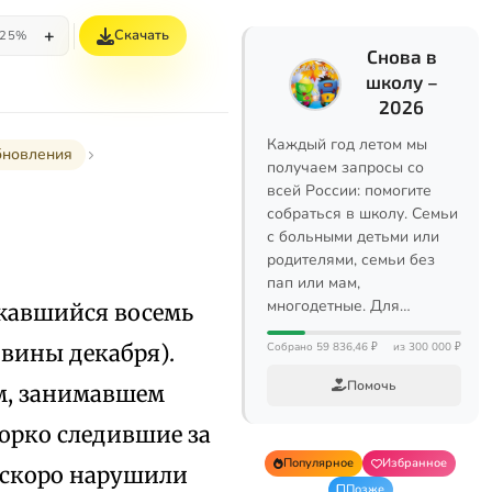
+
Скачать
25%
Снова в
школу –
2026
Каждый год летом мы
бновления
получаем запросы со
всей России: помогите
собраться в школу. Семьи
с больными детьми или
родителями, семьи без
пап или мам,
многодетные. Для…
жавшийся восемь
овины декабря).
Собрано 59 836,46 ₽
из 300 000 ₽
Помочь
ом, занимавшем
орко следившие за
Популярное
Избранное
, скоро нарушили
Позже