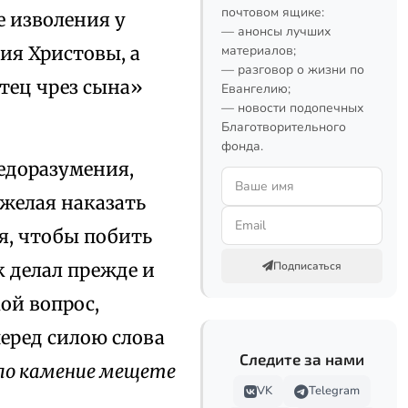
почтовом ящике:
е изволения у
— анонсы лучших
ния Христовы, а
материалов;
— разговор о жизни по
отец чрез сына»
Евангелию;
— новости подопечных
Благотворительного
фонда.
недоразумения,
 желая наказать
я, чтобы побить
к делал прежде и
Подписаться
ой вопрос,
еред силою слова
Следите за нами
дело камение мещете
VK
Telegram