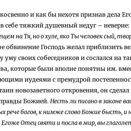
 косвенно и как бы нехотя признав дела Е
в cебе тяжкий душевный недуг – неверие:
щем на Тя, но о хуле, яко Ты человек сый, тво
кое обвинение Господь желал приблизить в
 уму своих собеседников и сослался на та
ва, которые были вполне понятны им. вмес
ующими иудеями c премудрой постепеннос
таин новозаветного откровения, он сделал
 правды Божией.
Несть ли писано в законе ваш
ых рече богов, к нимже слово Божие бысть, и
 Егоже Отец святи и посла в мир, вы глаголет