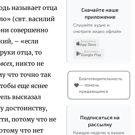
одь называет отца
Скачайте наше
приложение
ло» (свт. василий
Слушайте аудио и
они совершенно
смотрите видео офлайн
кий, – «если
Загрузите в
App Store
руки отца, то
Доступно в
Google Play
всех
, никто не
му что точно так
Благотворительность
чтобы еще яснее
— помочь
нуждающимся
тель высказал
у достоинству,
Подписаться на
ти, потому что не
рассылку
потому что нет
Каждую неделю в вашем