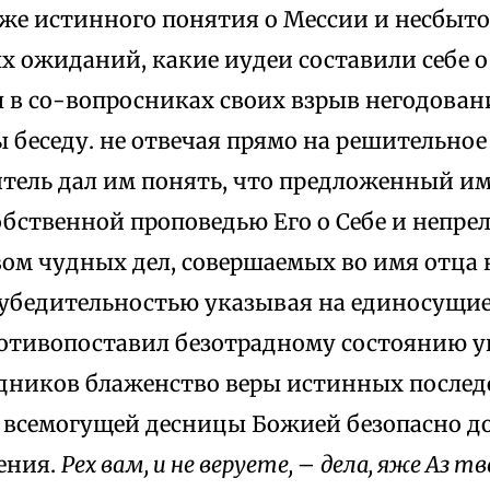
же истинного понятия о Meссии и несбыто
х ожиданий, какие иудеи составили себе о
ы в со-вопросниках своих взрыв негодован
 беседу. не отвечая прямо на решительно
итель дал им понять, что предложенный и
обственной проповедью Его о Ceбе и непр
ом чудных дел, совершаемых во имя отца 
 убедительностью указывая на единосущие 
ротивопоставил безотрадному состоянию y
едников блаженство веры истинных послед
 всемогущей десницы Божией безопасно 
ения.
Рех вам, и не веруете,
–
дела, яже Аз т