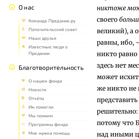
О нас
никтоже мож
своего
боль
Команда Предание.ру
Попечительский совет
великий), а
Наши друзья
равны, ибо, 
Известные люди о
никто равно 
Предании
здесь нет ме
Благотворительность
может исхити
О нашем фонде
же никто не 
Новости
Отчёты
представить 
Им помогли
решительно
Мы помним
потому что Б
Программы фонда
над иными ц
Мне нужна помощь