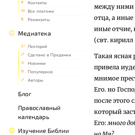
Контакты
между ними н
Все платежи
отца, а иные
Реквизиты
иные отчие, 
Медиатека
(свт. кирилл
Лекторий
Такая ясная 
Сделано в Предании
Новинки
привела иуде
Популярное
мнимое прес
Авторы
Его. но Госп
Блог
после этого с
Православный
который зас
календарь
Его:
много до
Изучение Библии
на Мя?