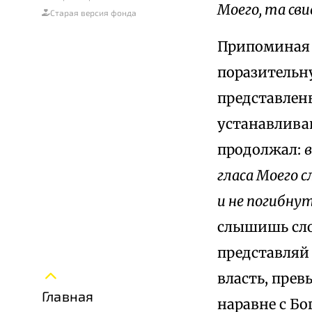
Моего, та св
Старая версия фонда
Припоминая 
поразительну
представлен
устанавлива
продолжал:
в
гласа Моего с
и не погибну
слышишь сл
представляй 
власть, пре
Главная
наравне с Бо