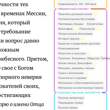
чности тех
Современность. XX—XXI века
ПРЕДМЕТНЫЙ КАТАЛОГ
 временах Мессии,
Практика духовной жизни
Систематическое богословие
ия, который
Проповеди, беседы
Апологетика
Философия
Патрология
е требование
Литургическое богословие
История Церкви
ми вопрос давно
Единство и разделения христиан
Религиоведение
еложным
Искусство и культура
небесного. Притом,
Политика. Экономика. Общество. Публи
Жития святых, биографии
свое с Богом
Мемуары, дневники, письма
Семья и воспитание
порного неверия
Психология и терапия
Материалы о благотворительности
ователей своих,
Материалы на иностранных языках
ХУДОЖЕСТВЕННАЯ ЛИТЕРАТУРА
достигающих
Русская литература
Переводная поэзия
ворю о имени Отца
Русская поэзия