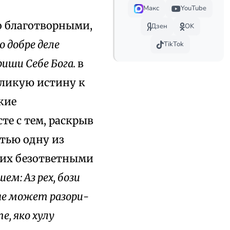
Макс
YouTube
го благотворными,
Дзен
OK
о добре деле
TikTok
риши Себе Бога.
в
еликую истину к
кие
те с тем, раскрыв
тью одну из
 их безответными
ем: Аз рех, бози
 не может разори-
е, яко хулу