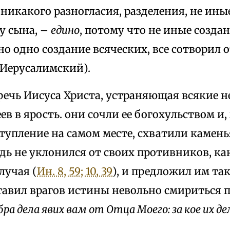
икакого paзногласия, разделения, не ины
 у сына, –
едино
, потому что не иные созда
но одно создание всяческих, все сотворил 
 Иерусалимский).
речь Иисуса Христа, устраняющая всякие 
ев в ярость. они сочли ее богохульством и,
тупление на самом месте, схватили камень
одь не уклонился oт своих противников, ка
лучая (
Ин. 8, 59; 10, 39
), и предложил им так
тавил врагов истины невольно смириться п
бра дела явих вам от Отца Моего: за кое их 