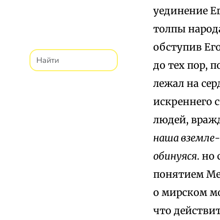
уединение Ег
толпы народа
обступив Его
до тех пор, 
лежал на сер
искреннего 
людей, враж
наша вземле
обинуяся
. но
понятием Me
о мирском мо
что действи