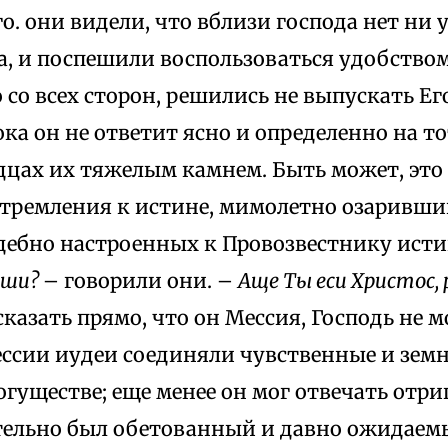
о. они видели, что вблизи господа нет ни 
, и поспешили воспользоваться удобством
 со всех сторон, решились не выпускать Его
пока он не ответит ясно и определенно на т
дцах их тяжелым камнем. Быть может, это
стремления к истине, мимолетно озаpивш
дебно настроенных к Провозвестнику ист
-ши?
– говорили они. –
Аще Ты еси Христос, 
 сказать прямо, что он Мессия, Господь не м
ccии иудеи соединяли чувственные и зем
гуществе; еще менее он мог отвечать отри
тельно был обетованный и давно ожидаем