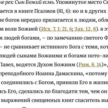
не рех: Сын Божий есмь.
Упомянутое место C
ется в книге Псалмов (81, 6): но и в других
е богов нередко прилагается к людям, об
м воли Божией (
Исх. 7, 1; 21, 6
;
Зах. 12, 8
). в
я людей богами, – по замечанию святого Ф
– не сравнивает истинного Бога с теми, ко
 людей сынами Божиими и богами пото-ли
Павел, водятся Духом Божиим (
Рим. 8, 14
)»
реподобного Иоанна Дамаскина, «потому
соединились с Богом, приняли Его в жилищ
 Его, сделались по благодати тем, чем он 
 выражений священных книг спаситель в