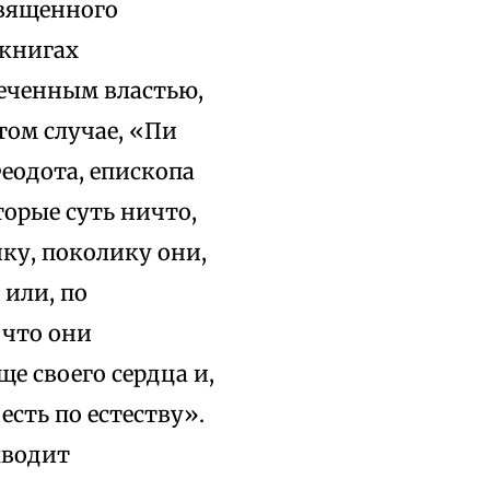
вященного
 книгах
леченным властью,
 этом случае, «Пи
еодота, епископа
торые суть ничто,
ку, поколику они,
, или, по
 что они
е своего сердца и,
есть по естеству».
ыводит