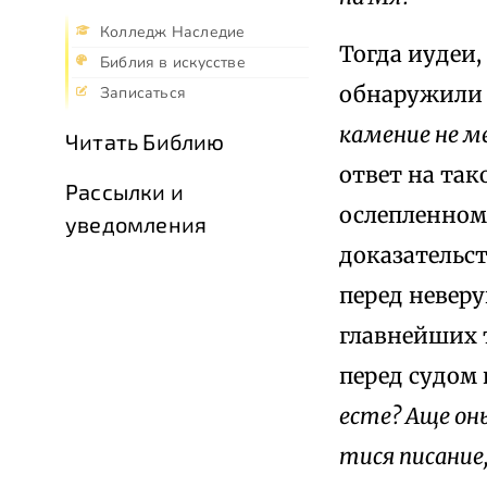
Колледж Наследие
Тогда иудеи,
Библия в искусстве
обнаружили 
Записаться
камение не ме
Читать Библию
ответ на та
Рассылки и
ослепленному
уведомления
доказательст
перед невер
главнейших 
перед судом
есте? Аще он
тися писание,