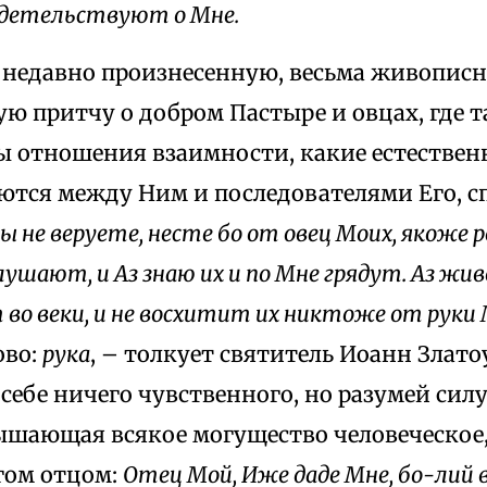
идетельствуют о Мне.
недавно произнесенную, весьма живопис
ю притчу о добром Пастыре и овцах, где т
ы отношения взаимности, какие естествен
ются между Hим и последователями Его, с
ы не веруете, несте бо от овец Моих, якоже 
лушают, и Аз знаю их и по Mне грядут. Аз жи
т во веки, и не восхитит их никтоже от руки
ово:
рука
, – толкует святитель Иоанн Златоу
ceбе ничего чувственного, но разумей силу 
вышающая всякое могущество человеческое
гом отцом:
Отец Мой, Иже даде Мне, бо-лий в