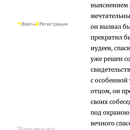
выяснением 
мечтательны
Войти
Регистрация
он вызвал б
прекратил бы
иудеев, спас
уже решен с
свидетельств
с особенной
отцом, он п
своих собес
под охраною
вечного спас
Старая версия сайта