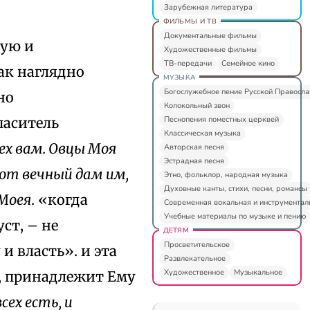
Зарубежная литература
ФИЛЬМЫ И ТВ
Документальные фильмы
ную и
Художественные фильмы
ТВ-передачи
Семейное кино
ак наглядно
МУЗЫКА
Богослужебное пение Русской Правосл
но
Колокольный звон
Песнопения поместных церквей
паситель
Классическая музыка
рех вам. Овцы Моя
Авторская песня
Эстрадная песня
вот вечный дам им,
Этно, фольклор, народная музыка
Духовные канты, стихи, песни, романсы
 Моея
. «когда
Современная вокальная и инструментал
Учебные материалы по музыке и пению
ст, – не
ДЕТЯМ
Просветительское
и власть». и эта
Развлекательное
Художественное
Музыкальное
, принадлежит Ему
сех есть, и