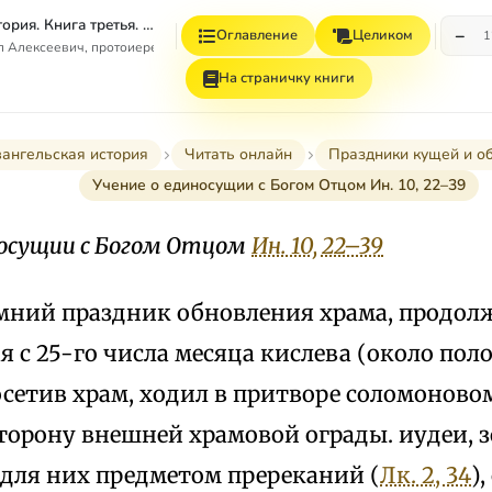
Евангельская история. Книга третья. Конечные события Евангельской истории
−
Оглавление
Целиком
1
л Алексеевич, протоиерей
На страничку книги
вангельская история
Читать онлайн
Праздники кущей и о
Учение о единосущии с Богом Отцом Ин. 10, 22–39
носущии с Богом Отцом
Ин. 10, 22–39
мний праздник обновления храма, продол
я с 25-го числа месяца кислева (около пол
осетив храм, ходил в притворе соломонов
торону внешней храмовой ограды. иудеи, з
 для них предметом пререканий (
Лк. 2, 34
)