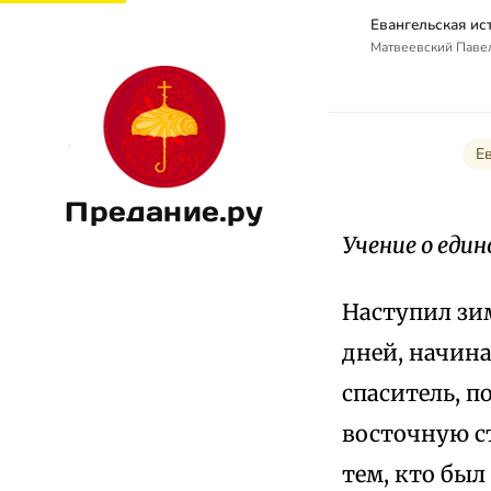
Матвеевский Паве
Е
Предание.ру
Учение о еди
Наступил зи
дней, начина
спаситель, п
восточную с
тем, кто был