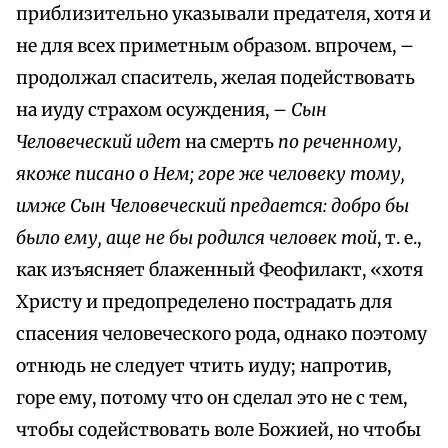
приблизительно указывали предателя, хотя и
не для всех приметным образом. впрочем, –
продолжал спаситель, желая подействовать
на иуду страхом осуждения, –
Сын
Человеческий идет
на смерть
по реченному,
якоже писано о Нем; горе же человеку тому,
имже Сын Человеческий предается: добро бы
было ему, аще не бы родился человек той
, т. е.,
как изъясняет блаженный Феофилакт, «хотя
Христу и предопределено пострадать для
спасения человеческого рода, однако поэтому
отнюдь не следует чтить иуду; напротив,
горе ему, потому что он сделал это не с тем,
чтобы содействовать воле Божией, но чтобы