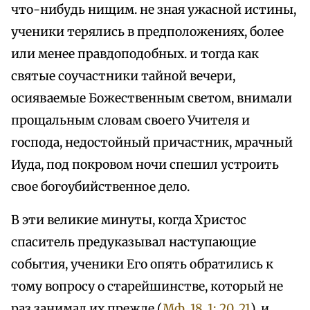
что-нибудь нищим. не зная ужасной истины,
ученики терялись в предположениях, более
или менее правдоподобных. и тогда как
святые соучастники тайной вечери,
осияваемые Божественным светом, внимали
прощальным словам своего Учителя и
господа, недостойный причастник, мрачный
Иуда, под покровом ночи спешил устроить
свое богоубийственное дело.
В эти великие минуты, когда Христос
спаситель предуказывал наступающие
события, ученики Его опять обратились к
тому вопросу о старейшинстве, который не
раз занимал их прежде (
Мф. 18, 1; 20, 21
), и