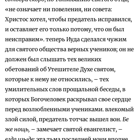
«не означает ни повеления, ни совета:
Христос хотел, чтобы предатель исправился,
и оставляет его только потому, что он был
неисправим». теперь Иуда сделался чужим
для святого общества верных учеников; он не
должен был слышать тех великих
обетований об Утешителе Духе святом,
которые к нему не относились, – тех
умилительных слов прощальной беседы, в
которых Богочеловек раскрывал свое сердце
перед возлюбленными учениками. влекомый
злой силой, предатель тотчас вышел вон.
Бе
же нощь,
– замечает святой евангелист, –
егда изыде:
эта тьма последней ночи вполне