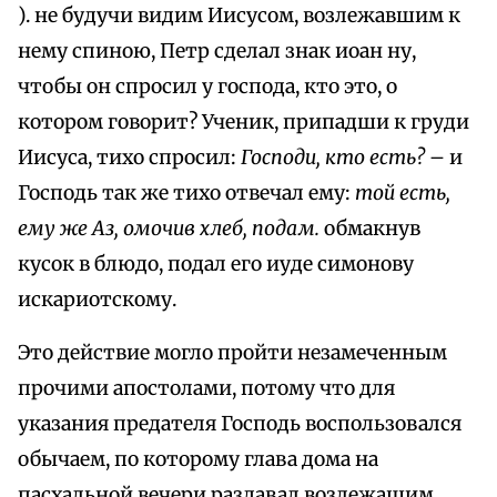
). не будучи видим Иисусом, возлежавшим к
нему спиною, Петр сделал знак иоан ну,
чтобы он спросил у господа, кто это, о
котором говорит? Ученик, припадши к груди
Иисуса, тихо спросил:
Господи, кто есть?
– и
Господь так же тихо отвечал ему:
той есть,
ему же Аз, омочив хлеб, подам.
обмакнув
кусок в блюдо, подал его иуде симонову
искариотскому.
Это действие могло пройти незамеченным
прочими апостолами, потому что для
указания предателя Господь воспользовался
обычаем, по которому глава дома на
пасхальной вечери раздавал возлежащим