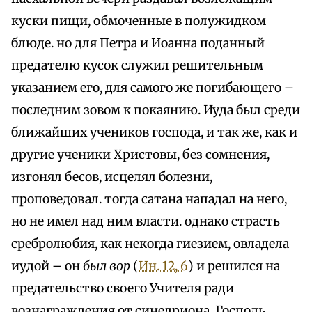
куски пищи, обмоченные в полужидком
блюде. но для Петра и Иоанна поданный
предателю кусок служил решительным
указанием его, для самого же погибающего –
последним зовом к покаянию. Иуда был среди
ближайших учеников господа, и так же, как и
другие ученики Христовы, без сомнения,
изгонял бесов, исцелял болезни,
проповедовал. тогда сатана нападал на него,
но не имел над ним власти. однако страсть
сребролюбия, как некогда гиезием, овладела
иудой – он
был вор
(
Ин. 12, 6
) и решился на
предательство своего Учителя ради
вознаграждения от синедриона. Господь