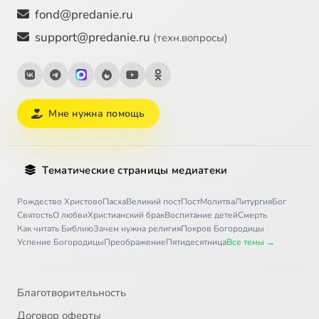
fond@predanie.ru
support@predanie.ru
(техн.вопросы)
Мне нужна помощь
Тематические страницы медиатеки
Рождество Христово
Пасха
Великий пост
Пост
Молитва
Литургия
Бог
Святость
О любви
Христианский брак
Воспитание детей
Смерть
Как читать Библию
Зачем нужна религия
Покров Богородицы
Успение Богородицы
Преображение
Пятидесятница
Все темы →
Благотворительность
Договор оферты