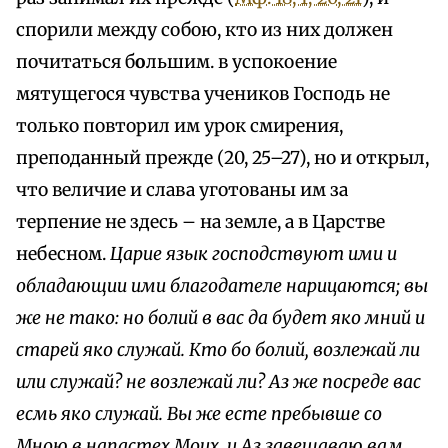
спорили между собою, кто из них должен
почитаться б
о
льшим. в успокоение
мятущегося чувства учеников Господь не
только повторил им урок смирения,
преподанный прежде (20, 25–27), но и открыл,
что величие и слава уготованы им за
терпение не здесь – на земле, а в Царстве
небесном.
Царие язык господствуют ими и
обладающии ими благодателе нарицаются; вы
же не mакo: но болий в вас да будет яко мний и
старей яко служай. Кто бо болий, возлежай ли
или служай? не возлежай ли? Аз же посреде вас
есмь яко служай. Вы же есте пребывше со
Мною в напастех Моих, и Аз завещаваю вам,