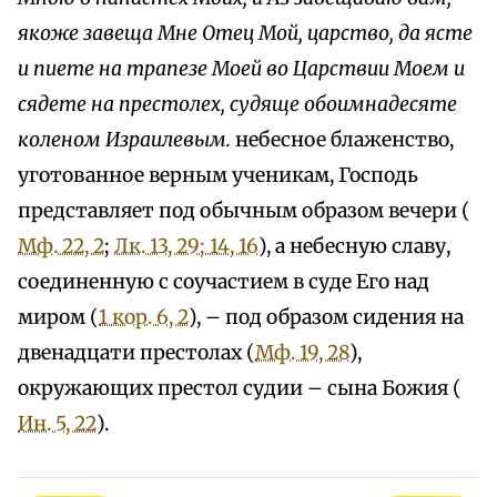
якоже завеща Мне Отец Мой, царство, да ясте
и пиете на трапезе Моей во Царствии Моем и
сядете на престолех, судяще обоимнадесяте
коленом Израилевым.
небесное блаженство,
уготованное верным ученикам, Господь
представляет под обычным образом вечери (
Мф. 22, 2
;
Лк. 13, 29; 14, 16
), а небесную славу,
соединенную с соучастием в суде Его над
миром (
1 кор. 6, 2
), – под образом сидения на
двенадцати престолах (
Мф. 19, 28
),
окружающих престол судии – сына Божия (
Ин. 5, 22
).