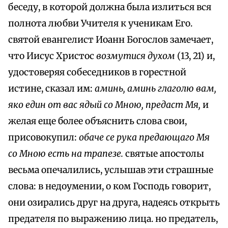
беседу, в которой должна была излиться вся
полнота любви Учителя к ученикам Его.
святой евангелист Иоанн Богослов замечает,
что Иисус Христос
возмутися духом
(13, 21) и,
удостоверяя собеседников в горестной
истине, сказал им:
аминь, аминь глаголю вам,
яко един от вас ядый со Мною, предаст Мя,
и
желая еще более объяснить слова свои,
присовокупил:
обаче се рука предающаго Мя
со Мною есть на трапезе.
святые апостолы
весьма опечалились, услышав эти страшные
слова: в недоумении, о ком Господь говорит,
они озирались друг на друга, надеясь открыть
предателя по выражению лица. но предатель,