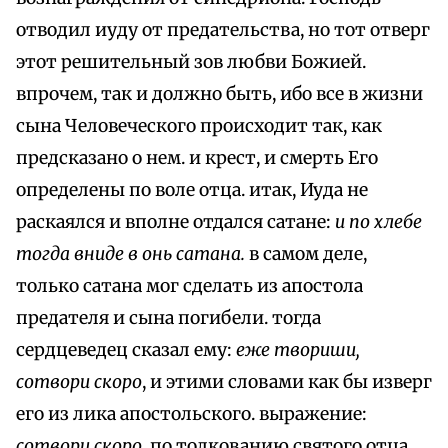
отводил иуду от предательства, но тот отверг
этот решительный зов любви Божией.
впрочем, так и должно быть, ибо все в жизни
сына Человеческого происходит так, как
предсказано о нем. и крест, и смерть Его
определены по воле отца. итак, Иуда не
раскаялся и вполне отдался сатане:
и по хлебе
тогда вниде в онь сатана.
в самом деле,
только сатана мог сделать из апостола
предателя и сына погибели. тогда
сердцеведец сказал ему:
еже твориши,
сотвори скоро
, и этими словами как бы изверг
его из лика апостольского. выражение:
сотвори скоро
, по толкованию святого отца,