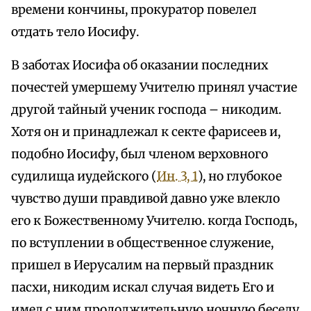
времени кончины, прокуратор повелел
отдать тело Иосифу.
В заботах Иосифа об оказании последних
почестей умершему Учителю принял участие
другой тайный ученик господа – никодим.
Хотя он и принадлежал к секте фарисеев и,
подобно Иосифу, был членом верховного
судилища иудейского (
Ин. 3, 1
), но глубокое
чувство души правдивой давно уже влекло
его к Божественному Учителю. когда Господь,
по вступлении в общественное служение,
пришел в Иерусалим на первый праздник
пасхи, никодим искал случая видеть Его и
имел с ним продолжительную ночную беседу