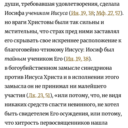
души, требовавшая удовлетворения, сделала
Иосифа
учеником Иисуса
(
Ин. 19, 38
;
Мф. 27, 57
).
но враги Христовы были так сильны и
мстительны, что страх пред ними заставлял
его скрывать свое искреннее расположение к
благоговейно чтимому Иисусу: Иосиф был
тайным
учеником Его (
Ин. 19, 38
).
в богоубийственном замысле синедриона
против Иисуса Христа и в исполнении этого
замысла он не принимал ни малейшего
участия (
Лк. 23, 51
), «или потому, что, не видя
никаких средств спасти невинного, не хотел
быть свидетелем Его осуждения, или потому,
что хитрость первосвященников нашла