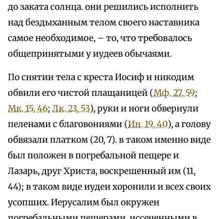
до заката солнца. они решились исполнить
над бездыханным телом своего наставника
самое необходимое, – то, что требовалось
общепринятыми у иудеев обычаями.
По снятии тела с креста Иосиф и никодим
обвили его чистой плащаницей (
Мф. 27, 59
;
Мк. 15, 46
;
Лк. 23, 53
), руки и ноги обвернули
пеленами с благовониями (
Ин. 19, 40
), а голову
обвязали платком (20, 7). в таком именно виде
был положен в погребальной пещере и
Лазарь, друг Христа, воскрешенный им (11,
44); в таком виде иудеи хоронили и всех своих
усопших. Иерусалим был окружен
погребальными пещерами, иссеченными в