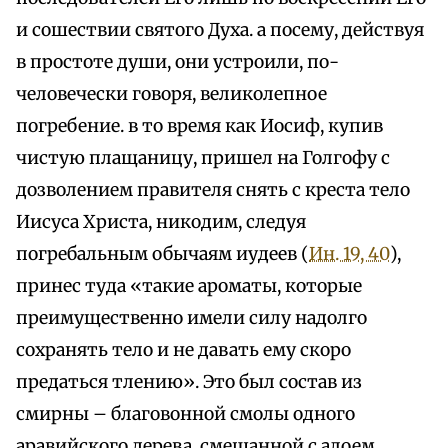
и сошествии святого Духа. а посему, действуя
в простоте души, они устроили, по-
человечески говоря, великолепное
погребение. в то время как Иосиф, купив
чистую плащаницу, пришел на Голгофу с
дозволением правителя снять с креста тело
Иисуса Христа, никодим, следуя
погребальным обычаям иудеев (
Ин. 19, 40
),
принес туда «такие ароматы, которые
преимущественно имели силу надолго
сохранять тело и не давать ему скоро
предаться тлению». Это был состав из
смирны – благовонной смолы одного
аравийского дерева, смешанной с алоем,