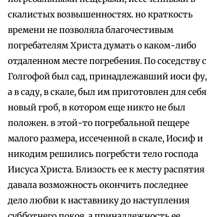
скалистых возвышенностях. но краткость
времени не позволяла благочестивым
погребателям Христа думать о каком-либо
отдаленном месте погребения. По соседству с
Голгофой был сад, принадлежавший иоси фу,
а в саду, в скале, был им приготовлен для себя
новый гроб, в котором еще никто не был
положен. в этой-то погребальной пещере
малого размера, иссеченной в скале, Иосиф и
никодим решились погребсти тело господа
Иисуса Христа. Близость ее к месту распятия
давала возможность окончить последнее
дело любви к наставнику до наступления
субботнего покоя, а принадлежность ее