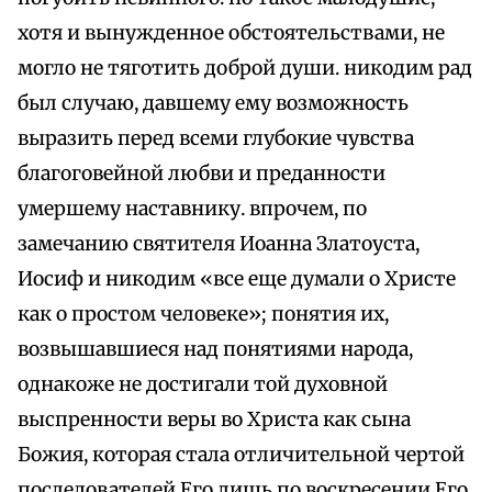
хотя и вынужденное обстоятельствами, не
могло не тяготить доброй души. никодим рад
был случаю, давшему ему возможность
выразить перед всеми глубокие чувства
благоговейной любви и преданности
умершему наставнику. впрочем, по
замечанию святителя Иоанна Златоуста,
Иосиф и никодим «все еще думали о Христе
как о простом человеке»; понятия их,
возвышавшиеся над понятиями народа,
однакоже не достигали той духовной
выспренности веры во Христа как сына
Божия, которая стала отличительной чертой
последователей Его лишь по воскресении Его