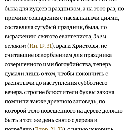
была для иудеев праздником, а на этот раз, по
причине совпадения с пасхальными днями,
составляла сугубый праздник, была, по
выражению святого евангелиста,
днем
великим
(
Ин. 19, 31
). враги Христовы, не
считавшие оскорблением для праздника
совершенного ими богоубийства, теперь
думали лишь о том, чтобы покончить с
распятыми до наступления субботнего
вечера. строгие блюстители буквы закона
помнили также древнюю заповедь, по
которой тело повешенного на дереве должно
быть в тот же день снято с дерева и
погребено (
Втор. 21, 23
). с целью ускорить