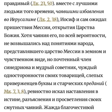
правдивый (
Лк. 23, 50
). вместе с лучшими
людьми того времени,
чаявшими избавления
во Иерусалиме
(
Лк. 2, 38
), Иосиф и сам ожидал
пришествия Мессии, открытия Царства
Божия. Хотя чаяния его, по всей вероятности,
не возвышались над понятиями народа,
представлявшего царство Мессии в земном и
чувственном виде, но почтенный член
синедриона и мудрый советник, чуждый
односторонности своих товарищей, слепых
приверженцев буквы и старческих
преданий
(
Мк. 7, 3, 8
), ревностно искал наставления в
истине, разъяснения и просветления своих
смутных чаяний. Жажда благочестивой