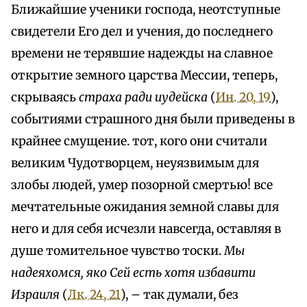
Ближайшие ученики господа, неотступные
свидетели Его дел и учения, до последнего
времени не терявшие надежды на славное
открытие земного царства Мессии, теперь,
скрываясь
страха ради иудейска
(
Ин. 20, 19
),
событиями страшного дня были приведены в
крайнее смущение. тот, кого они считали
великим Чудотворцем, неуязвимым для
злобы людей, умер позорной смертью! все
мечтательные ожидания земной славы для
него и для себя исчезли навсегда, оставляя в
душе томительное чувство тоски.
Мы
надеяхомся, яко Сей есть хотя избавити
Израиля
(
Лк. 24, 21
), – так думали, без