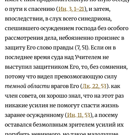
о пути к спасению (
Ин. 3, 1–21
), и затем,
впоследствии, в слух всего синедриона,
спешившего осуждением господа без особого
рассмотрения дела, небоязненно произнес в
защиту Его слово правды (7, 51). Если он в
последнее время суда над Учителем не
выступил защитником Его, то, без сомнения,
потому что видел превозмогающую силу
темной области
врагов Его (
Лк. 22, 53
). как
член совета, он хорошо знал, что на этот раз
никакие усилия не помогут спасти жизнь
заранее осужденному (
Ин. 11, 53
), а посему
оставался безмолвным зрителем усилий их
погубить невинного. но такое малодушие,