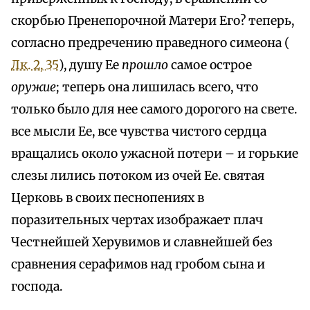
скорбью Пренепорочной Матери Его? теперь,
согласно предречению праведного симеона (
Лк. 2, 35
), душу Ее
прошло
самое острое
оружие
; теперь она лишилась всего, что
только было для нее самого дорогого на свете.
все мысли Ее, все чувства чистого сердца
вращались около ужасной потери – и горькие
слезы лились потоком из очей Ее. святая
Церковь в своих песнопениях в
поразительных чертах изображает плач
Честнейшей Херувимов и славнейшей без
сравнения серафимов над гробом сына и
господа.