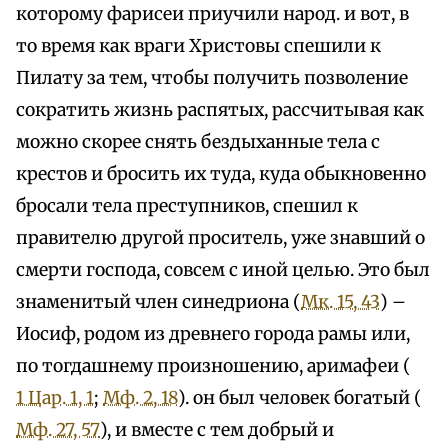
которому фарисеи приучили народ. и вот, в
то время как враги Христовы спешили к
Пилату за тем, чтобы получить позволение
сократить жизнь распятых, рассчитывая как
можно скорее снять бездыханные тела с
крестов и бросить их туда, куда обыкновенно
бросали тела преступников, спешил к
правителю другой проситель, уже знавший о
смерти господа, совсем с иной целью. Это был
знаменитый член синедриона (
Мк. 15, 43
) –
Иосиф, родом из древнего города рамы или,
по тогдашнему произношению, аримафеи (
1 Цар. 1, 1
;
Мф. 2, 18
). он был человек богатый (
Мф. 27, 57
), и вместе с тем добрый и