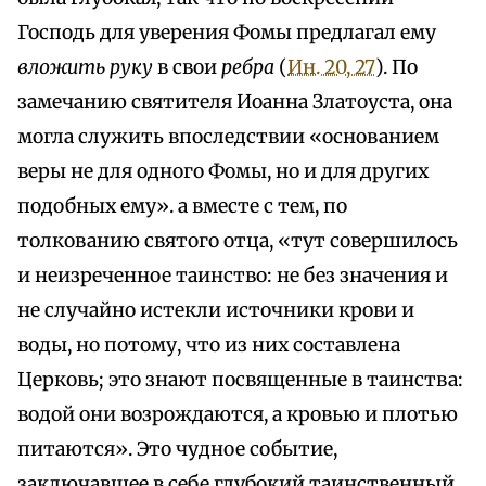
Господь для уверения Фомы предлагал ему
вложить руку
в свои
ребра
(
Ин. 20, 27
). По
замечанию святителя Иоанна Златоуста, она
могла служить впоследствии «основанием
веры не для одного Фомы, но и для других
подобных ему». а вместе с тем, по
толкованию святого отца, «тут совершилось
и неизреченное таинство: не без значения и
не случайно истекли источники крови и
воды, но потому, что из них составлена
Церковь; это знают посвященные в таинства:
водой они возрождаются, а кровью и плотью
питаются». Это чудное событие,
заключавшее в себе глубокий таинственный