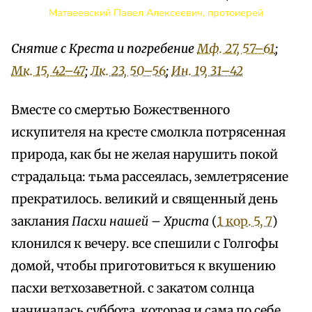
Матвеевский Павел Алексеевич, протоиерей
Снятие с Креста и погребение
Мф. 27, 57–61
;
Мк. 15, 42–47
;
Лк. 23, 50–56
;
Ин. 19, 31–42
Вместе со смертью Божественного
искупителя на кресте смолкла потрясенная
природа, как бы не желая нарушить покой
страдальца: тьма рассеялась, землетрясение
прекратилось. великий и священный день
заклания
Пасхи нашей – Христа
(
1 кор. 5, 7
)
клонился к вечеру. все спешили с Голгофы
домой, чтобы приготовиться к вкушению
пасхи ветхозаветной. с закатом солнца
начиналась суббота, которая и сама по себе