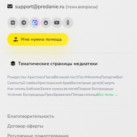
support@predanie.ru
(техн.вопросы)
Мне нужна помощь
Тематические страницы медиатеки
Рождество Христово
Пасха
Великий пост
Пост
Молитва
Литургия
Бог
Святость
О любви
Христианский брак
Воспитание детей
Смерть
Как читать Библию
Зачем нужна религия
Покров Богородицы
Успение Богородицы
Преображение
Пятидесятница
Все темы →
Благотворительность
Договор оферты
Регулярные пожертвования