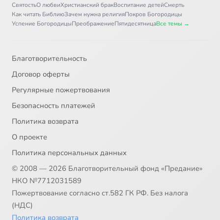
Святость
О любви
Христианский брак
Воспитание детей
Смерть
Как читать Библию
Зачем нужна религия
Покров Богородицы
Успение Богородицы
Преображение
Пятидесятница
Все темы →
Благотворительность
Договор оферты
Регулярные пожертвования
Безопасность платежей
Политика возврата
О проекте
Политика персональных данных
© 2008 — 2026 Благотворительный фонд «Предание»
НКО №7712031589
Пожертвование согласно ст.582 ГК РФ. Без налога
(НДС)
Политика возврата