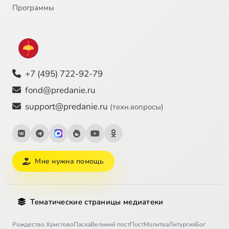
Программы
+7 (495) 722-92-79
fond@predanie.ru
support@predanie.ru
(техн.вопросы)
Мне нужна помощь
Тематические страницы медиатеки
Рождество Христово
Пасха
Великий пост
Пост
Молитва
Литургия
Бог