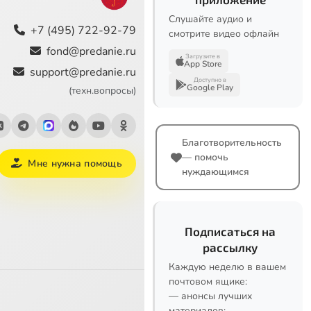
Слушайте аудио и
+7 (495) 722-92-79
смотрите видео офлайн
fond@predanie.ru
Загрузите в
App Store
support@predanie.ru
Доступно в
Google Play
(техн.вопросы)
Благотворительность
— помочь
Мне нужна помощь
нуждающимся
Подписаться на
рассылку
Каждую неделю в вашем
почтовом ящике:
— анонсы лучших
материалов;