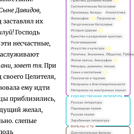
Практика духовной жизни
Систематическое богословие
Сыне Давидов,
Проповеди, беседы
Апологетика
Философия
Патрология
 заставлял их
Литургическое богословие
История Церкви
илуй!
Господь
Единство и разделения христиан
 эти несчастные,
Религиоведение
Искусство и культура
 заслуживают
Политика. Экономика. Общество. Публи
Жития святых, биографии
тани, зовет тя.
При
Мемуары, дневники, письма
Семья и воспитание
 своего Целителя,
Психология и терапия
Материалы о благотворительности
вовала ему идти
Материалы на иностранных языках
ХУДОЖЕСТВЕННАЯ ЛИТЕРАТУРА
пцы приблизились,
Русская литература
едущий желал,
Переводная поэзия
Русская поэзия
ьно. слепые
Зарубежная литература
ФИЛЬМЫ И ТВ
подь
Документальные фильмы