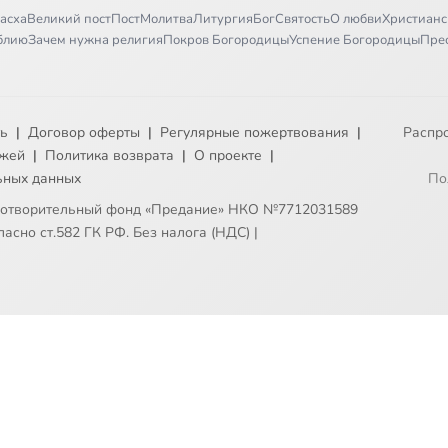
асха
Великий пост
Пост
Молитва
Литургия
Бог
Святость
О любви
Христианс
иблию
Зачем нужна религия
Покров Богородицы
Успение Богородицы
Пре
ть
|
Договор оферты
|
Регулярные пожертвования
|
Распр
ежей
|
Политика возврата
|
О проекте
|
ьных данных
По
готворительный фонд «Предание» НКО №7712031589
асно ст.582 ГК РФ. Без налога (НДС)
|