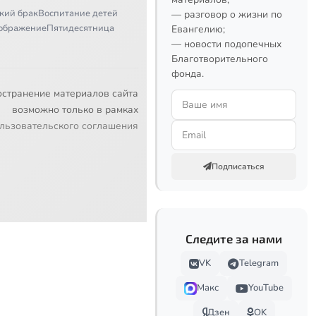
кий брак
Воспитание детей
— разговор о жизни по
ображение
Пятидесятница
Евангелию;
— новости подопечных
Благотворительного
фонда.
остранение материалов сайта
возможно только в рамках
льзовательского соглашения
Подписаться
Следите за нами
VK
Telegram
Макс
YouTube
Дзен
OK