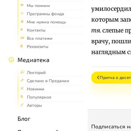
Мы помним
умилосердилс
Программы фонда
которым зап
Мне нужна помощь
тя.
слепые п
Контакты
Все платежи
врачу, пошли
Реквизиты
наглядным с
Медиатека
Лекторий
Притча о десят
Сделано в Предании
Новинки
Популярное
Авторы
Блог
Подписаться н