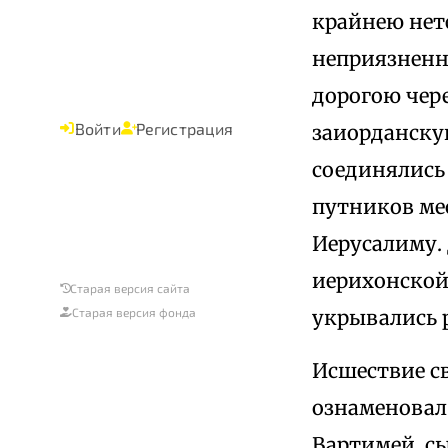
крайнею нет
неприязненн
дорогою чере
Войти
Регистрация
заиорданскую
соединялись
путников ме
Иерусалиму.
иерихонской,
Старая версия сайта
укрывались 
Старая версия фонда
Исшествие св
ознаменовал
Вартимей, с