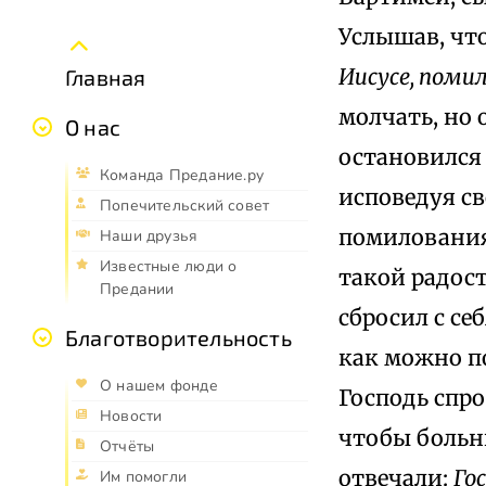
Услышав, что
Иисусе, помил
Главная
молчать, но 
О нас
остановился 
Команда Предание.ру
исповедуя с
Попечительский совет
помилования.
Наши друзья
Известные люди о
такой радост
Предании
сбросил с се
Благотворительность
как можно по
О нашем фонде
Господь спро
Новости
чтобы больн
Отчёты
отвечали:
Го
Им помогли