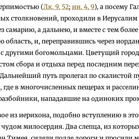
ерпимостью (
Лк. 9, 52
;
ин. 4, 9
), а посему Г
ых столкновений, проходили в Иерусали
з самарию, а дальнею, и вместе с тем более
 область, и, переправившись через иордан
 с другими богомольцами. Цветущий город
стом сбора и отдыха перед последним пере
 Дальнейший путь пролегал по скалистой 
 где в многочисленных пещерах и рассели
разбойники, нападавшие на одиноких про
ое из иерихона, подобно вступлению в это
 чудом милосердия. Два слепца, из которы
ын Тимея, сидели подле дороги и просили 