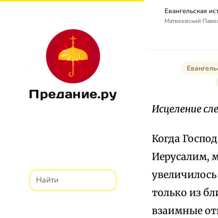
Матвеевский Паве
Евангель
Предание.ру
Исцеление сл
Когда Господ
Иерусалим, м
увеличилось
только из бл
взаимные от