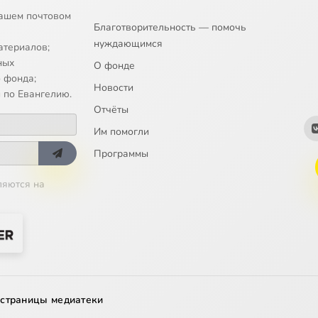
ашем почтовом
Благотворительность — помочь
нуждающимся
атериалов;
ных
О фонде
 фонда;
Новости
 по Евангелию.
Отчёты
Им помогли
Программы
ляются на
 страницы медиатеки