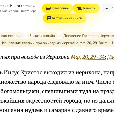
Евангельская история. Книга третья. Конечные события Евангельской истории
−
Оглавление
Целиком
1
л Алексеевич, протоиерей
На страничку книги
ская история
Читать онлайн
Движение Господа к Иерусал
Исцеление слепых при выходе из Иерихона Мф. 20, 29–34; Мк. 1
епых при выходе из Иерихона
Мф. 20, 29–34
;
Мк
ь Иисус Христос выходил из иерихона, нап
ножество народа следовало за ним. Число
 богомольцами, спешившими туда на праз
ижайших окрестностей города, но из дальн
ношения иудеев и самарян с давнего врем