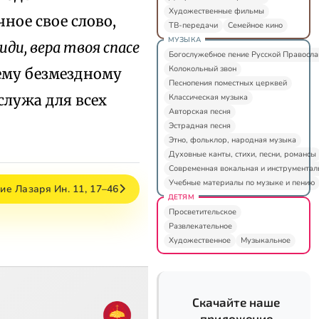
Художественные фильмы
ное свое слово,
ТВ-передачи
Семейное кино
МУЗЫКА
иди, вера твоя спасе
Богослужебное пение Русской Правосл
Колокольный звон
оему безмездному
Песнопения поместных церквей
служа для всех
Классическая музыка
Авторская песня
Эстрадная песня
Этно, фольклор, народная музыка
Духовные канты, стихи, песни, романсы
Современная вокальная и инструментал
Учебные материалы по музыке и пению
е Лазаря Ин. 11, 17–46
ДЕТЯМ
Просветительское
Развлекательное
Художественное
Музыкальное
Скачайте наше
приложение