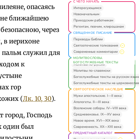
С ЧЕГО НАЧАТЬ
алилеяне, опасаясь
Интересующимся
Новоначальным
м не ближайшею
Приходским работникам
Регентам, певчим, клирошанам
 безопасною, через
СВЯЩЕННОЕ ПИСАНИЕ
Переводы Библии
, в иерихоне
Святоотеческие толкования
 пальм служил для
Современные комментарии
МОЛИТВОСЛОВЫ.
БОГОСЛУЖЕБНЫЕ ТЕКСТЫ
ходом к
Молитвы по-русски
Молитвы по-славянски
пустыне
Богослужебные тексты на русском язык
Богослужебные тексты на церковнослав
нах гор
СВЯТООТЕЧЕСКОЕ НАСЛЕДИЕ
Мужи апостольские. I—II века
хожих (
Лк. 10, 30
).
Апологеты. II—III века
Вселенские соборы. IV—VIII века
т город, Господь
Средневековье. IX—XV века
Новое время. XVI—XIX века
х один был
Современность. XX—XXI века
ПРЕДМЕТНЫЙ КАТАЛОГ
милостыни.