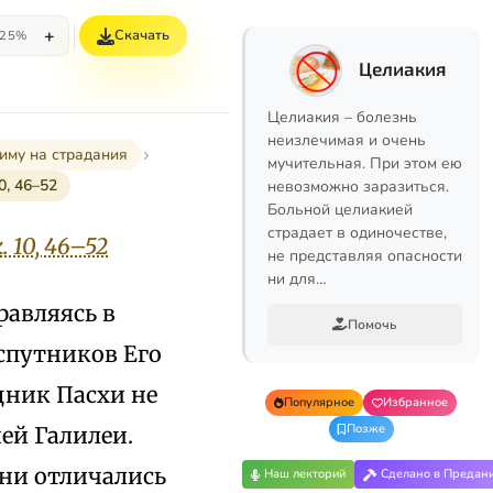
+
Скачать
25%
Целиакия
Целиакия – болезнь
неизлечимая и очень
иму на страдания
мучительная. При этом ею
0, 46–52
невозможно заразиться.
Больной целиакией
страдает в одиночестве,
. 10, 46–52
не представляя опасности
ни для…
равляясь в
Помочь
 спутников Его
дник Пасхи не
Популярное
Избранное
Позже
ей Галилеи.
ени отличались
Наш лекторий
Сделано в Предан