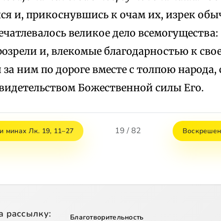
я и, прикоснувшись к очам их, изрек обыч
ечатлевалось великое дело всемогущества:
розрели и, влекомые благодарностью к св
 за ним по дороге вместе с толпою народа, 
видетельством Божественной силы Его.
19 / 82
и минах Лк. 19, 11–27
Воскрешени
а рассылку:
Благотворительность