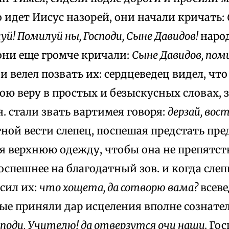
 идет Иисус назорей, они начали кричать:
уй! Помилуй ны, Господи, Сыне Давидов!
народ
они еще громче кричали:
Сыне Давидов, пом
и велел позвать их: сердцеведец видел, что
вою веру в простых и безыскусных словах,
 стали звать вартимея говоря:
дерзай, вос
ной вести слепец, поспешая предстать пред
бя верхнюю одежду, чтобы она не препятст
спешнее на благодатный зов. и когда сле
сил их:
что хощета, да сотворю вама?
всев
ые приняли дар исцеления вполне сознател
споди, Учителю! да отверзутся очи наши.
Гос