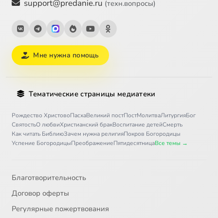
support@predanie.ru
(техн.вопросы)
Мне нужна помощь
Тематические страницы медиатеки
Рождество Христово
Пасха
Великий пост
Пост
Молитва
Литургия
Бог
Святость
О любви
Христианский брак
Воспитание детей
Смерть
Как читать Библию
Зачем нужна религия
Покров Богородицы
Успение Богородицы
Преображение
Пятидесятница
Все темы →
Благотворительность
Договор оферты
Регулярные пожертвования