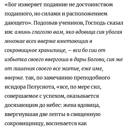
«Бог измеряет подаяние не достоинством
поданного, но силами и расположением
дающего». Подозвав учеников, Господь сказал
им:
аминь глаголю вам, яко вдовица cия убогая
множае всех вверже вметающих в
сокровищное хранилище, – вcu бо cии от
избытка своего ввергоша в дары Богови, cия же
от лишения своего все житие, еже име,
вверже.
так, по замечанию преподобного
исидора Пелусиота, «все, по мере сил,
совершаемое с успехом, оказывается
досязающим до небес: жена вдовица,
ввергнувшая две лепты в священную
сокровищницу, воспевается как