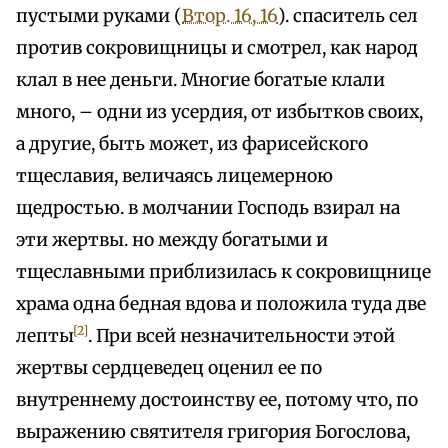
пустыми руками (
Втор. 16, 16
). спаситель сел
против сокровищницы и смотрел, как народ
клал в нее деньги. Многие богатые клали
много, – одни из усердия, от избытков своих,
а другие, быть может, из фарисейского
тщеславия, величаясь лицемерною
щедростью. в молчании Господь взирал на
эти жертвы. но между богатыми и
тщеславными приблизилась к сокровищнице
храма одна бедная вдова и положила туда две
[2]
лепты
. При всей незначительности этой
жертвы сердцеведец оценил ее по
внутреннему достоинству ее, потому что, по
выражению святителя григория Богослова,