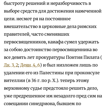
быстроту решений и неразборчивость в
выборе средств для достижения намеченной
цели. несмот ря на постоянное
вмешательство в церковные дела римских
правителей, часто сменявших
первосвященников, каиафа сумел удержать
за собою достоинство первосвященника во
все девять лет прокуратуры Понтия Пилата (
Лк. 3, 2
;
Деян. 4, 6
) и был низложен лишь по
удалении его из Палестины при проконсуле
вителлии (в 36 г. по р. X.). теперь этому
верховному судье предстояло решить дело,
уже предрешенное им незадолго пред сим на
совещании синедриона, бывшем по