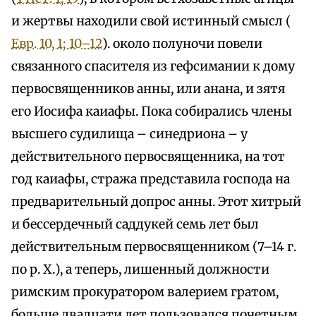
и жертвы находили свой истинный смысл (
Евр. 10, 1; 10–12
). около полуночи повели
связанного спасителя из гефсимании к дому
первосвященников анны, или анана, и зятя
его Иосифа каиафы. Пока собирались члены
высшего судилища – синедриона – у
действительного первосвященника, на тот
год каиафы, стража представила господа на
предварительный допрос анны. Этот хитрый
и бессердечный саддукей семь лет был
действительным первосвященником (7–14 г.
по р. X.), а теперь, лишенный должности
римским прокуратором валерием гратом,
больше двадцати лет пользовался почетным