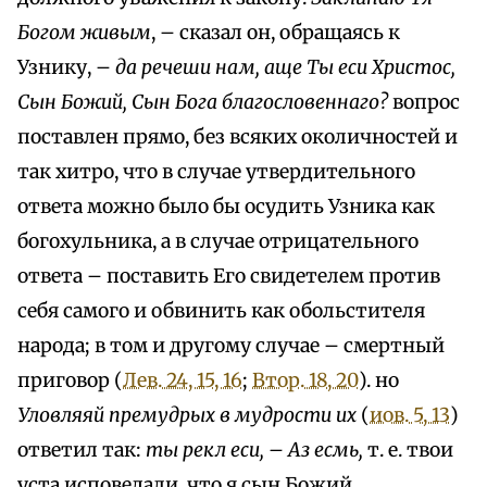
Богом живым
, – сказал он, обращаясь к
Узнику, –
да речеши нам, аще Ты еси Христос,
Сын Божий, Сын Бога благословеннаго?
вопрос
поставлен прямо, без всяких околичностей и
так хитро, что в случае утвердительного
ответа можно было бы осудить Узника как
богохульника, а в случае отрицательного
ответа – поставить Его свидетелем против
себя самого и обвинить как обольстителя
народа; в том и другому случае – смертный
приговор (
Лев. 24, 15, 16
;
Втор. 18, 20
). но
Уловляяй премудрых в мудрости их
(
иов. 5, 13
)
ответил так:
ты рекл еси, – Аз есмь,
т. е. твои
уста исповедали, что я сын Божий.