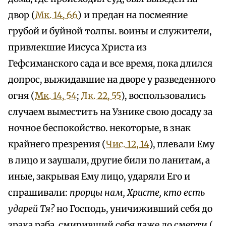
двор (
Мк. 14, 66
) и предан на посмеяние
грубой и буйной толпы. воины и служители,
привлекшие Иисуса Христа из
Гефсиманского сада и все время, пока длился
допрос, выжидавшие на дворе у разведенного
огня (
Мк. 14, 54
;
Лк. 22, 55
), воспользовались
случаем выместить на Узнике свою досаду за
ночное беспокойство. некоторые, в знак
крайнего презрения (
Чис. 12, 14
), плевали Ему
в лицо и заушали, другие били по ланитам, а
иные, закрывая Ему лицо, ударяли Его и
спрашивали:
прорцы нам, Христе, кто есть
ударей Тя?
но Господь, уничиживший себя до
зрака раба, смиривший себя даже до смерти (