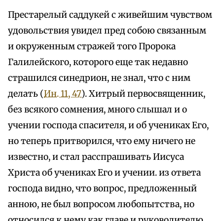
Престарелый саддукей с живейшим чувством
удовольствия увидел пред собою связанным
и окруженным стражей того Пророка
Галилейского, которого еще так недавно
страшился синедрион, не знал, что с ним
делать (
Ин. 11, 47
). Хитрый первосвященник,
без всякого сомнения, много слышал и о
учении господа спасителя, и об учениках Его,
но теперь притворился, что ему ничего не
известно, и стал расспрашивать Иисуса
Христа об учениках Его и учении. из ответа
господа видно, что вопрос, предложенный
анною, не был вопросом любопытства, но
относился к нему как главе и руководителю