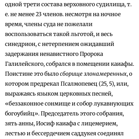
одной трети состава верховного судилища, т.
е. не менее 23 членов. несмотря на ночное
время, члены суда не пожелали
воспользоваться такой льготой, и весь
синедрион, с нетерпением ожидавший
задержания ненавистного Пророка
Галилейского, собрался в помещении каиафы.
Поистине это было
сборище злонамеренных
, о
котором предрекал Псалмопевец (25, 5), или,
выражаясь языком церковных песней,
«беззаконное сонмище и собор лукавнующих
богоубийц». Председатель этого собрания,
зять анны, Иосиф каиафа с лицемерием,
лестью и бессердечием саддукея соединял