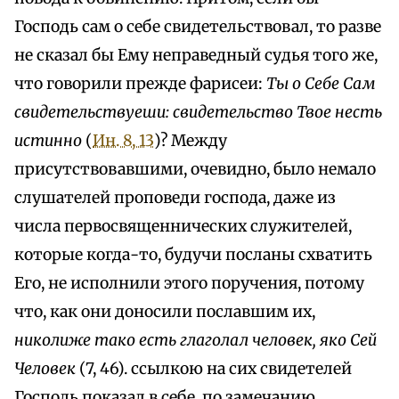
Господь сам о себе свидетельствовал, то разве
не сказал бы Ему неправедный судья того же,
что говорили прежде фарисеи:
Ты о Себе Сам
свидетельствуеши: свидетельство Твое несть
истинно
(
Ин. 8, 13
)? Между
присутствовавшими, очевидно, было немало
слушателей проповеди господа, даже из
числа первосвященнических служителей,
которые когда-то, будучи посланы схватить
Его, не исполнили этого поручения, потому
что, как они доносили пославшим их,
николиже тако есть глаголал человек, яко Сей
Человек
(7, 46). ссылкою на сих свидетелей
Господь показал в себе, по замечанию