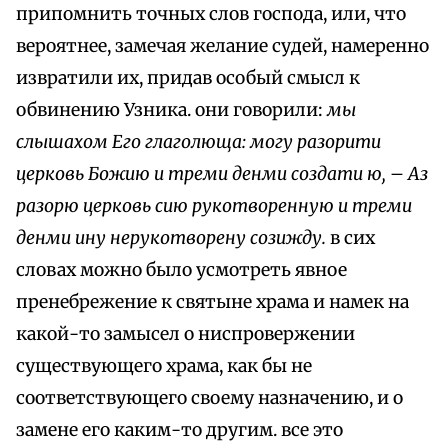
припомнить точных слов господа, или, что
вероятнее, замечая желание судей, намеренно
извратили их, придав особый смысл к
обвинению Узника. они говорили:
мы
слышахом Его глаголюща: могу разорити
церковь Божию и треми денми создати ю,
–
Аз
разорю церковь сию рукотворенную и треми
денми ину нерукотворену созижду.
в сих
словах можно было усмотреть явное
пренебрежение к святыне храма и намек на
какой-то замысел о ниспровержении
существующего храма, как бы не
соответствующего своему назначению, и о
замене его каким-то другим. все это