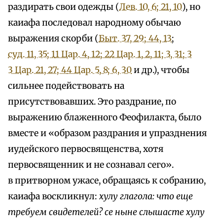
раздирать свои одежды (
Лев. 10, 6; 21, 10
), но
каиафа последовал народному обычаю
выражения скорби (
Быт. 37, 29; 44, 13
;
суд. 11, 35; 1
1 Цар. 4, 12; 2
2 Цар. 1, 2, 11; 3, 31; 3
3 Цар. 21, 27; 4
4 Цар. 5, 8; 6, 30
и др.), чтобы
сильнее подействовать на
присутствовавших. Это раздрание, по
выражению блаженного Феофилакта, было
вместе и «образом раздрания и упразднения
иудейского первосвященства, хотя
первосвященник и не сознавал сего».
в притворном ужасе, обращаясь к собранию,
каиафа воскликнул:
хулу глагола: что еще
требуем свидетелей? се ныне слышасте хулу