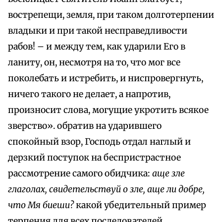
вострепещи, земля, при таком долготерпении
владыки и при такой несправедливости
рабов! – и между тем, как ударили Его в
ланиту, он, несмотря на то, что мог все
поколебать и истребить, и ниспровергнуть,
ничего такого не делает, а напротив,
произносит слова, могущие укротить всякое
зверство». обратив на ударившего
спокойный взор, Господь отдал наглый и
дерзкий поступок на беспристрастное
рассмотрение самого обидчика:
аще зле
глаголах, свидетельствуй о зле, аще ли добре,
что Мя биеши?
какой убедительный пример
терпения для всех последователей