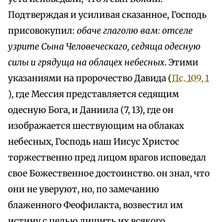
Подтверждая и усиливая сказанное, Господь
присовокупил:
обаче глаголю вам: отселе
узрите Сына Человеческаго, седяща одесную
силы и грядуща на облацех небесных
. Этими
указаниями на пророчество Давида (
Пс. 109, 1
), где Мессия представляется седящим
одесную Бога, и Даниила (7, 13), где он
изображается шествующим на облаках
небесных, Господь наш Иисус Христос
торжественно пред лицом врагов исповедал
свое Божественное достоинство. он знал, что
они не уверуют, но, по замечанию
блаженного Феофилакта, возвестил им
истину с целью лишить их всякого