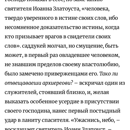
святителя Иоанна Златоуста, «человека,
твердо уверенного в истине своих слов, ибо
несомненное доказательство истины, когда
кто призывает врагов в свидетели своих
слов». саддукей молчал, но смущение, быть
может, в первый раз овладевшее человеком,
не знавшим пределов своему властолюбию,
было замечено приверженцами его.
Тако ли
отвещаваеши архиереови?
– вскричал один из
служителей, стоявший близко, и, желая
выказать особенное усердие в присутствии
своего господина, нанес первый постыдный
удар в ланиту спасителя. «Ужаснись, небо, –
восклицает святитель Иоанн Златоуст, –