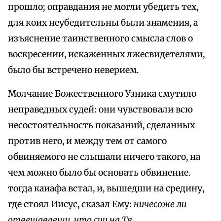
прошло; оправдания не могли убедить тех,
для коих неубедительны были знамения, а
изъяснение таинственного смысла слов о
воскресении, искаженных лжесвидетелями,
было бы встречено неверием.
Молчание Божественного Узника смутило
неправедных судей: они чувствовали всю
несостоятельность показаний, сделанных
против него, и между тем от самого
обвиняемого не слышали ничего такого, на
чем можно было бы основать обвинение.
тогда каиафа встал, и, вышедши на средину,
где стоял Иисус, сказал Ему:
ничесоже ли
отвещаваеши, что сии на Тя