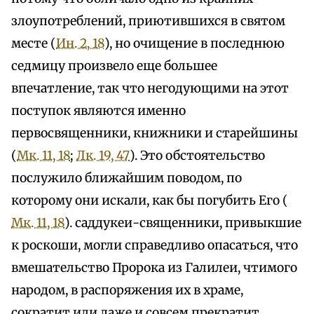
злоупотреблений, приютившихся в святом
месте (
Ин. 2, 18
), но очищение в последнюю
седмицу произвело еще большее
впечатление, так что негодующими на этот
поступок являются именно
первосвященники, книжники и старейшины
(
Мк. 11, 18
;
Лк. 19, 47
). Это обстоятельство
послужило ближайшим поводом, по
которому они искали, как бы погубить Его (
Мк. 11, 18
). саддукеи-священники, привыкшие
к роскоши, могли справедливо опасаться, что
вмешательство Пророка из Галилеи, чтимого
народом, в распоряжения их в храме,
сократит или даже и совсем прекратит