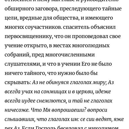
обширного заговора, преследующего тайные
цели, вредные для общества, и имеющего
многих соучастников. спаситель объяснил
первосвященнику, что он проповедовал свое
учение открыто, в местах многолюдных
собраний, пред многочисленными
слушателями, и что в учении Его не было
ничего тайного, что нужно было бы
скрывать:
Аз не обинуяся глаголах миру; Аз
всегда учах на сонмищах и в церкви, идеже
всегда иудее снемлются, и тай не глаголах
ничесоже. Что Мя вопрошаеши? вопроси
слышавших, что глаголах им: се сии ведят, яже
рех Аз.
Если Господь беседовал с никодимом