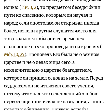
ночью (
Ин. 3, 2
), то предметом беседы были
пути ко спасению, которым он научал и
народ; если апостолам он открывал иногда
более, нежели другим слушателям, то для
того только, чтобы они со временем
слышанное на ухо проповедали на кровлях (
Мф. 10, 27
). Проповедь Его была не о земном
царстве и не о делах мира сего, а
исключительно о царстве благодатном,
которое он пришел основать на земле. Перед
саддукеем он не изъяснял своего учения,
потому что знал, что ослепленный злобою
первосвященник искал не назидания, а лишь
повода к обвинению. Притом, если бы