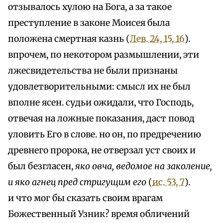
отзывалось хулою на Бога, а за такое
преступление в законе Моисея была
положена смертная казнь (
Лев. 24, 15, 16
).
впрочем, по некотором размышлении, эти
лжесвидетельства не были признаны
удовлетворительными: смысл их не был
вполне ясен. судьи ожидали, что Господь,
отвечая на ложные показания, даст повод
уловить Его в слове. но он, по предречению
древнего пророка, не отверзал уст своих и
был безгласен,
яко овча, ведомое на заколение,
и яко агнец пред стригущим его
(
ис. 53, 7
).
и что мог бы сказать своим врагам
Божественный Узник? время обличений