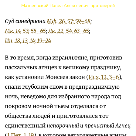
Матвеевский Павел Алексеевич, протоиерей
Суд синедриона
Мф. 26, 57; 59–68
;
Мк. 14, 53; 55–65
;
Лк. 22, 54, 63–65
;
Ин. 18, 13, 14; 19–24
В то время, когда израильтяне, приготовив
пасхальных агнцев к великому празднику,
как установил Моисеев закон (
Исх. 12, 3–6
),
спали глубоким сном в предпраздничную
ночь, неведомо для избранного народа под
покровом ночной тьмы отделялся от
общества людей и приготовлялся тот
единственный
непорочный и пречистый Агнец
(
1 Пет. 1, 19
), в котором ветхозаветные агнцы