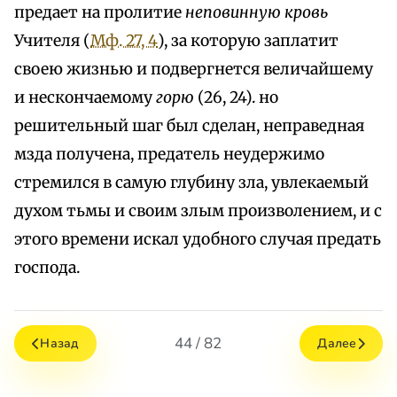
предает на пролитие
неповинную кровь
Учителя (
Мф. 27, 4
), за которую заплатит
своею жизнью и подвергнется величайшему
и нескончаемому
горю
(26, 24). но
решительный шаг был сделан, неправедная
мзда получена, предатель неудержимо
стремился в самую глубину зла, увлекаемый
духом тьмы и своим злым произволением, и с
этого времени искал удобного случая предать
господа.
44 / 82
Назад
Далее