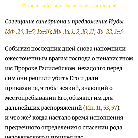
Матвеевский Павел Алексеевич, протоиерей
Совещание синедриона и предложение Иуды
Мф. 26, 3–5; 14–16
;
Мк. 14, 1, 2, 10, 11
;
Лк. 22, 1–6
События последних дней снова напомнили
ожесточенным врагам господа о ненавистном
им Пророке Галилейском. незадолго перед
сим они решили убить Его и дали
приказание, чтобы всякий, знающий о
местопребывании Его, объявил им для
дальнейших распоряжений (
Ин. 11, 53, 57
).
и что же? когда настало время исполнения
предвечного определения о спасении рода
человеческого и пришел час,