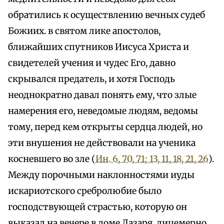
обратились к осуществлению вечных судеб
Божиих. в святом лике апостолов,
ближайших спутников Иисуса Христа и
свидетелей учения и чудес Его, давно
скрывался предатель, и хотя Господь
неоднократно давал понять ему, что злые
намерения его, неведомые людям, ведомы
тому, перед кем открыты сердца людей, но
эти внушения не действовали на ученика
косневшего во зле (
Ин. 6, 70, 71; 13, 11, 18, 21, 26
).
Между порочными наклонностями иуды
искариотского сребролюбие было
господствующей страстью, которую он
выказал на вечере в доме Лазаря, лицемерно