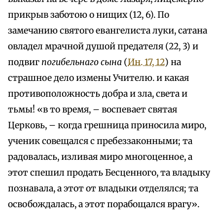
прикрыв заботою о нищих (12, 6). По
замечанию святого евангелиста луки, сатана
овладел мрачной душой предателя (22, 3) и
подвиг
погибельнаго сына
(
Ин. 17, 12
) на
страшное дело измены Учителю. и какая
противоположность добра и зла, света и
тьмы! «в то время, – воспевает святая
Церковь, – когда грешница приносила миро,
ученик совещался с пребеззаконными; та
радовалась, изливая миро многоценное, а
этот спешил продать Бесценного, та владыку
познавала, а этот от владыки отделялся; та
освобождалась, а этот порабощался врагу».