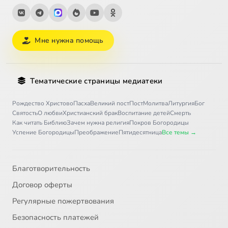
Мне нужна помощь
Тематические страницы медиатеки
Рождество Христово
Пасха
Великий пост
Пост
Молитва
Литургия
Бог
Святость
О любви
Христианский брак
Воспитание детей
Смерть
Как читать Библию
Зачем нужна религия
Покров Богородицы
Успение Богородицы
Преображение
Пятидесятница
Все темы →
Благотворительность
Договор оферты
Регулярные пожертвования
Безопасность платежей