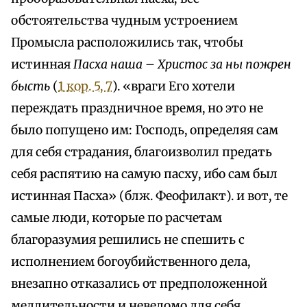
обстоятельства чудным устроением
Промысла расположились так, чтобы
истинная
Пасха наша
–
Христос за ны пожрен
бысть
(
1 кор. 5, 7
). «враги Его хотели
переждать праздничное время, но это не
было попущено им: Господь, определяя сам
для себя страдания, благоизволил предать
себя распятию на самую пасху, ибо сам был
истинная Пасха» (блж. Феофилакт). и вот, те
самые люди, которые по расчетам
благоразумия решились не спешить с
исполнением богоубийственного дела,
внезапно отказались от предположенной
медлительности и неведомо для себя