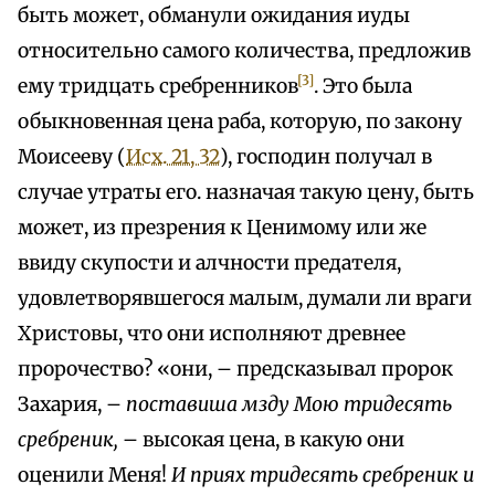
быть может, обманули ожидания иуды
относительно самого количества, предложив
[3]
ему тридцать сребренников
. Это была
обыкновенная цена раба, которую, по закону
Моисееву (
Исх. 21, 32
), господин получал в
случае утраты его. назначая такую цену, быть
может, из презрения к Ценимому или же
ввиду скупости и алчности предателя,
удовлетворявшегося малым, думали ли враги
Христовы, что они исполняют древнее
пророчество? «они, – предсказывал пророк
Захария, –
поставиша мзду Мою тридесять
сребреник,
– высокая цена, в какую они
оценили Меня!
И приях тридесять сребреник и