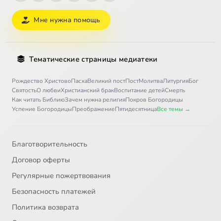
Мне нужна помощь
Тематические страницы медиатеки
Рождество Христово
Пасха
Великий пост
Пост
Молитва
Литургия
Бог
Святость
О любви
Христианский брак
Воспитание детей
Смерть
Как читать Библию
Зачем нужна религия
Покров Богородицы
Успение Богородицы
Преображение
Пятидесятница
Все темы →
Благотворительность
Договор оферты
Регулярные пожертвования
Безопасность платежей
Политика возврата