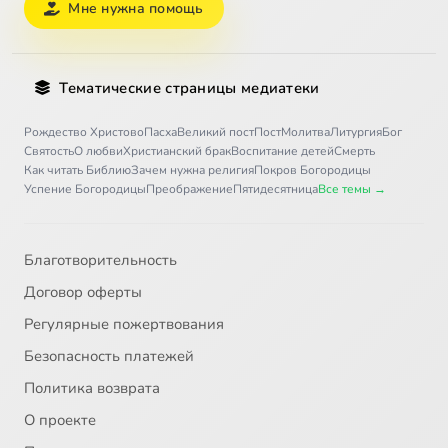
Мне нужна помощь
Тематические страницы медиатеки
Рождество Христово
Пасха
Великий пост
Пост
Молитва
Литургия
Бог
Святость
О любви
Христианский брак
Воспитание детей
Смерть
Как читать Библию
Зачем нужна религия
Покров Богородицы
Успение Богородицы
Преображение
Пятидесятница
Все темы →
Благотворительность
Договор оферты
Регулярные пожертвования
Безопасность платежей
Политика возврата
О проекте