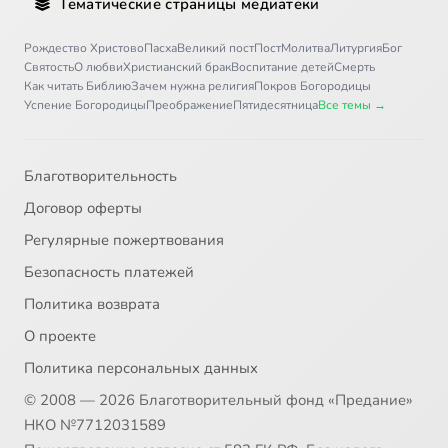
Тематические страницы медиатеки
Рождество Христово
Пасха
Великий пост
Пост
Молитва
Литургия
Бог
Святость
О любви
Христианский брак
Воспитание детей
Смерть
Как читать Библию
Зачем нужна религия
Покров Богородицы
Успение Богородицы
Преображение
Пятидесятница
Все темы →
Благотворительность
Договор оферты
Регулярные пожертвования
Безопасность платежей
Политика возврата
О проекте
Политика персональных данных
© 2008 — 2026 Благотворительный фонд «Предание»
НКО №7712031589