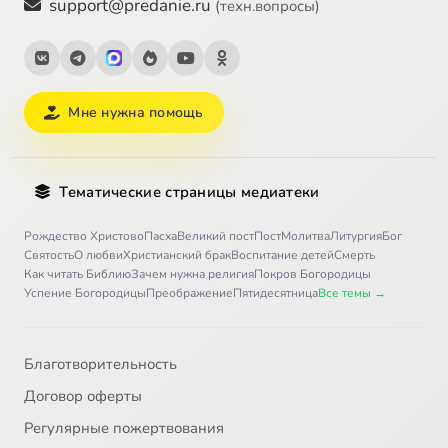
support@predanie.ru
(техн.вопросы)
Мне нужна помощь
Тематические страницы медиатеки
Рождество Христово
Пасха
Великий пост
Пост
Молитва
Литургия
Бог
Святость
О любви
Христианский брак
Воспитание детей
Смерть
Как читать Библию
Зачем нужна религия
Покров Богородицы
Успение Богородицы
Преображение
Пятидесятница
Все темы →
Благотворительность
Договор оферты
Регулярные пожертвования