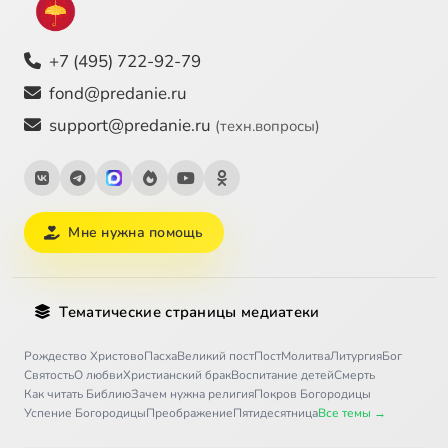
+7 (495) 722-92-79
fond@predanie.ru
support@predanie.ru
(техн.вопросы)
Мне нужна помощь
Тематические страницы медиатеки
Рождество Христово
Пасха
Великий пост
Пост
Молитва
Литургия
Бог
Святость
О любви
Христианский брак
Воспитание детей
Смерть
Как читать Библию
Зачем нужна религия
Покров Богородицы
Успение Богородицы
Преображение
Пятидесятница
Все темы →