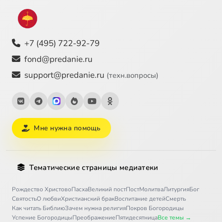
+7 (495) 722-92-79
fond@predanie.ru
support@predanie.ru
(техн.вопросы)
Мне нужна помощь
Тематические страницы медиатеки
Рождество Христово
Пасха
Великий пост
Пост
Молитва
Литургия
Бог
Святость
О любви
Христианский брак
Воспитание детей
Смерть
Как читать Библию
Зачем нужна религия
Покров Богородицы
Успение Богородицы
Преображение
Пятидесятница
Все темы →