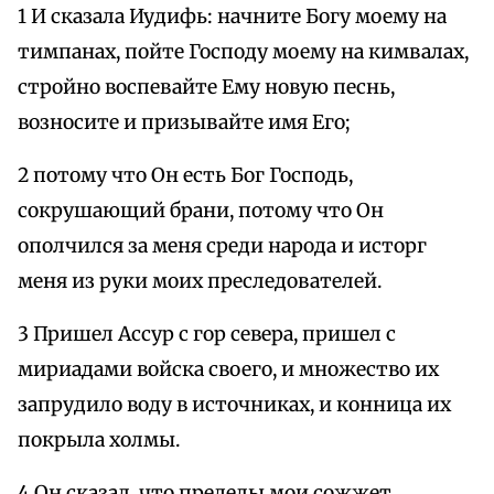
1 И сказала Иудифь: начните Богу моему на
тимпанах, пойте Господу моему на кимвалах,
стройно воспевайте Ему новую песнь,
возносите и призывайте имя Его;
2 потому что Он есть Бог Господь,
сокрушающий брани, потому что Он
ополчился за меня среди народа и исторг
меня из руки моих преследователей.
3 Пришел Ассур с гор севера, пришел с
мириадами войска своего, и множество их
запрудило воду в источниках, и конница их
покрыла холмы.
4 Он сказал, что пределы мои сожжет,