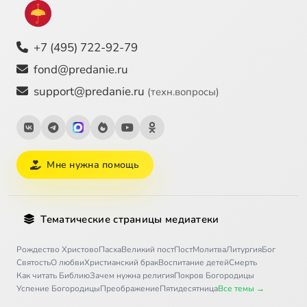
+7 (495) 722-92-79
fond@predanie.ru
support@predanie.ru
(техн.вопросы)
Мне нужна помощь
Тематические страницы медиатеки
Рождество Христово
Пасха
Великий пост
Пост
Молитва
Литургия
Бог
Святость
О любви
Христианский брак
Воспитание детей
Смерть
Как читать Библию
Зачем нужна религия
Покров Богородицы
Успение Богородицы
Преображение
Пятидесятница
Все темы →