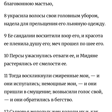
благовонною мастью,
8 украсила волосы свои головным убором,
надела для прельщения его льняную одежду.
9 Ее сандалии восхитили взор его, и красота
ее пленила душу его; меч прошел по шее его.
10 Персы ужаснулись отваги ее, и Мидяне
растерялись от смелости ее.
11 Тогда воскликнули смиренные мои, — и
они испугались; немощные мои, — и они
пришли в смущение; возвысили голос свой,
— и они обратились в бегство.
12 Сыновья молодых жен кололи их и, как